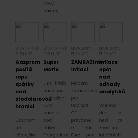
nový
nástroj…
EKONOMIKA
|
EKONOMIKA
|
EKONOMIKA
|
EKONOMIKA
|
EUR
|
USD
EUR
|
USD
EUR
|
USD
EUR
|
USD
Gazprom
Super
ZAMRAZíme
Inflace
posílá
Mario
inflaci
opět
ropu
nad
Jižní křídlo
Madam
zpátky
odhady
eurozóny
Zamrazilová
nad
analytiků
v ohrožení.
pro
stodolarovou
Euro
Události
Včerejší
hranici
nadále
ČT
den se
Gazprom
pod
převážně
nesl ve
po
tlakem.
o inflaci.
znamení
včerejším
Energetická
Euro pod
inflačních