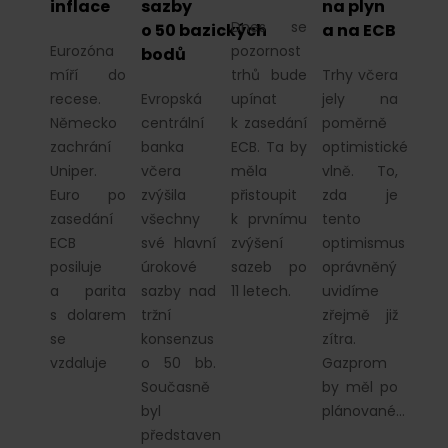
inflace
sazby
na plyn
Dnes se
o 50 bazických
a na ECB
Eurozóna
pozornost
bodů
míří do
trhů bude
Trhy včera
recese.
Evropská
upínat
jely na
Německo
centrální
k zasedání
poměrně
zachrání
banka
ECB. Ta by
optimistické
Uniper.
včera
měla
vlně. To,
Euro po
zvýšila
přistoupit
zda je
zasedání
všechny
k prvnímu
tento
ECB
své hlavní
zvýšení
optimismus
posiluje
úrokové
sazeb po
oprávněný
a parita
sazby nad
11 letech.
uvidíme
s dolarem
tržní
zřejmě již
se
konsenzus
zítra.
vzdaluje
o 50 bb.
Gazprom
Současně
by měl po
byl
plánované…
představen