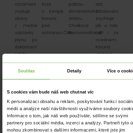
oznámení
krize
palbou
dat.
zvyšuje
v Evropě.
dominantního
Zdražování
obavy
Koruna
dolaru.
zrychluje
z možné
pod
Chvilková
jak u nás,
odstávky
ochranou ČNB.
nerovnováha sil?
tak i za
plynu po
oceánem.
dokončení
Koruna
údržby
výrazně
plynovodu
zpevňuje.
Nord
Souhlas
Detaily
Více o cooki
Stream
1. Regionální
měny bez…
S cookies vám bude náš web chutnat víc
K personalizaci obsahu a reklam, poskytování funkcí sociáln
médií a analýze naší návštěvnosti využíváme soubory cooki
Informace o tom, jak náš web používáte, sdílíme se svými
partnery pro sociální média, inzerci a analýzy. Partneři tyto 
EKONOMIKA
|
EKONOMIKA
|
EKONOMIKA
|
EKONOMIKA
|
mohou zkombinovat s dalšími informacemi, které jste jim
PLN
|
EUR
|
PLN
|
EUR
|
EUR
|
USD
PLN
|
EUR
|