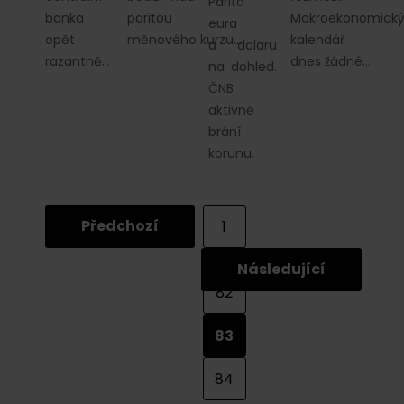
Parita
banka
paritou
Makroekonomick
eura
opět
měnového kurzu…
kalendář
a dolaru
razantně…
dnes žádné…
na dohled.
ČNB
aktivně
brání
korunu.
Předchozí
1
...
Následující
82
83
84