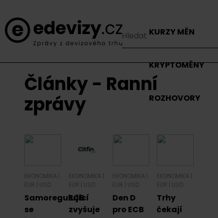
KURZY MĚN
KRYPTOMĚNY
Články - Ranní
zprávy
ROZHOVORY
EKONOMIKA
|
EKONOMIKA
|
EKONOMIKA
|
EKONOMIKA
|
EUR
|
USD
EUR
|
USD
EUR
|
USD
EUR
|
USD
Samoregulující
ECB
Den D
Trhy
se
zvyšuje
pro ECB
čekají