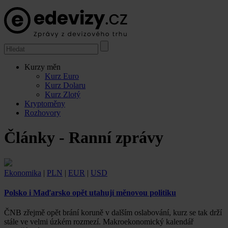
Kurzy měn
Kurz Euro
Kurz Dolaru
Kurz Zlotý
Kryptoměny
Rozhovory
Články - Ranní zprávy
Ekonomika
|
PLN
|
EUR
|
USD
Polsko i Maďarsko opět utahují měnovou politiku
ČNB zřejmě opět brání koruně v dalším oslabování, kurz se tak drží
stále ve velmi úzkém rozmezí. Makroekonomický kalendář