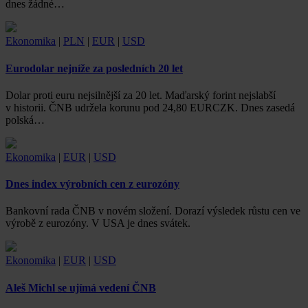
dnes žádné…
Ekonomika
|
PLN
|
EUR
|
USD
Eurodolar nejníže za posledních 20 let
Dolar proti euru nejsilnější za 20 let. Maďarský forint nejslabší
v historii. ČNB udržela korunu pod 24,80 EURCZK. Dnes zasedá
polská…
Ekonomika
|
EUR
|
USD
Dnes index výrobních cen z eurozóny
Bankovní rada ČNB v novém složení. Dorazí výsledek růstu cen ve
výrobě z eurozóny. V USA je dnes svátek.
Ekonomika
|
EUR
|
USD
Aleš Michl se ujímá vedení ČNB