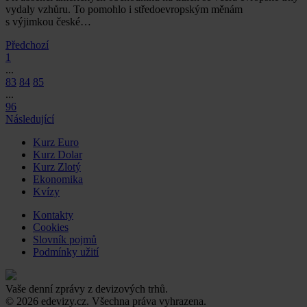
vydaly vzhůru. To pomohlo i středoevropským měnám
s výjimkou české…
Předchozí
1
...
83
84
85
...
96
Následující
Kurz Euro
Kurz Dolar
Kurz Zlotý
Ekonomika
Kvízy
Kontakty
Cookies
Slovník pojmů
Podmínky užití
Vaše denní zprávy z devizových trhů.
© 2026 edevizy.cz. Všechna práva vyhrazena.