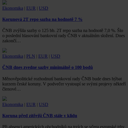
Ekonomika
|
EUR
|
USD
Korunová 2T repo sazba na hodnotě 7 %
ČNB zvýšila sazby o 125 bb. 2T repo sazba na hodnotě 7,0 %. Šlo
o poslední hlasování bankovní rady ČNB v aktuálním složení. Dnes
zakončí…
Ekonomika
|
PLN
|
EUR
|
USD
ČNB dnes zvedne sazby minimálně o 100 bodů
Měnověpolitické rozhodnutí bankovní rady ČNB bude dnes hýbat
kurzem české koruny. V podvečer vystoupí se svými projevy někteří
členové…
Ekonomika
|
EUR
|
USD
Koruna před zítřejší ČNB stále v klidu
Při absenci amerických obchodníků na trzích se včera evropské trhy