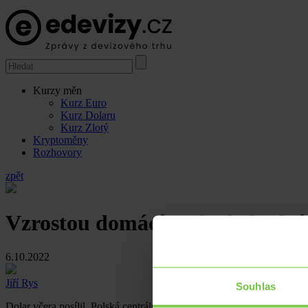
Kurzy měn
Kurz Euro
Kurz Dolaru
Kurz Zlotý
Kryptoměny
Rozhovory
zpět
Vzrostou domácí maloobchodní 
6.10.2022
Jiří Rys
Souhlas
Dolar včera posílil. Polská centrální banka tentokrát sazby nezvýšila.