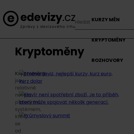
KURZY MĚN
KRYPTOMĚNY
Kryptoměny
ROZHOVORY
Kryptoměny
jsou
relativně
novým
platebním
systémem,
který
se
od