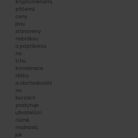
kryptoměnami,
přičemž
ceny
jsou
stanoveny
nabídkou
a poptávkou
na
trhu.
Kombinace
těžby
a obchodování
na
burzách
poskytuje
uživatelům
různé
možnosti,
jak