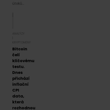
útoků...
ANALÝZY
|
KRYPTOMĚNY
Bitcoin
čelí
klíčovému
testu.
Dnes
přichází
inflační
CPI
data,
která
rozhodnou