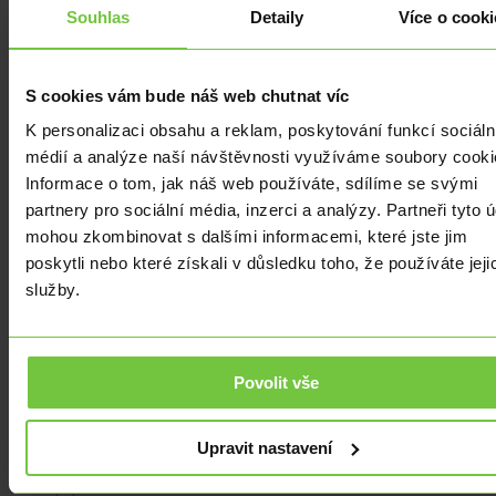
sledovaly
Souhlas
Detaily
Více o cooki
neobvyklý
krok
Spojených
S cookies vám bude náš web chutnat víc
států
K personalizaci obsahu a reklam, poskytování funkcí sociáln
a
médií a analýze naší návštěvnosti využíváme soubory cooki
Japonska.
Informace o tom, jak náš web používáte, sdílíme se svými
Obě
partnery pro sociální média, inzerci a analýzy. Partneři tyto 
země
mohou zkombinovat s dalšími informacemi, které jste jim
společně
poskytli nebo které získali v důsledku toho, že používáte jeji
zasáhly
služby.
proti
příliš
rychlému...
Povolit vše
Upravit nastavení
ANALÝZY
ANALÝZY