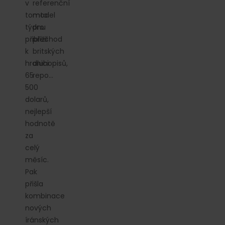
v
referenční
tomto
model
týdnu
pro
přiblížil
přechod
k
britských
hranici
dluhopisů,
65
repo...
500
dolarů,
nejlepší
hodnotě
za
celý
měsíc.
Pak
přišla
kombinace
nových
íránských