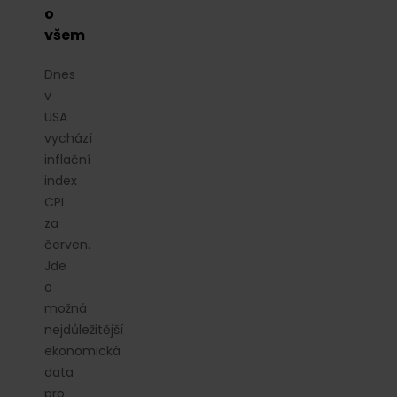
o
všem
Dnes
v
USA
vychází
inflační
index
CPI
za
červen.
Jde
o
možná
nejdůležitější
ekonomická
data
pro