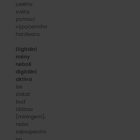
celého
světa
pomocí
výpočetního
hardwaru.
Digitální
měny
neboli
digitální
aktiva
lze
získat
buď
těžbou
(miningem),
nebo
zakoupením
na