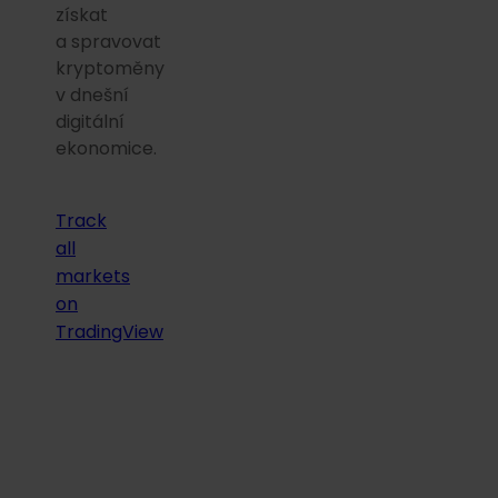
získat
a spravovat
kryptoměny
v dnešní
digitální
ekonomice.
Track
all
markets
on
TradingView