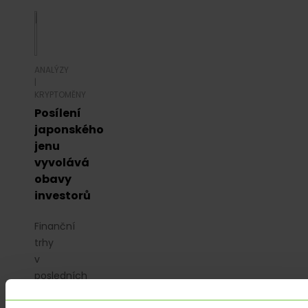
ANALÝZY
|
KRYPTOMĚNY
Posílení
japonského
jenu
vyvolává
obavy
investorů
Finanční
trhy
v
posledních
dnech