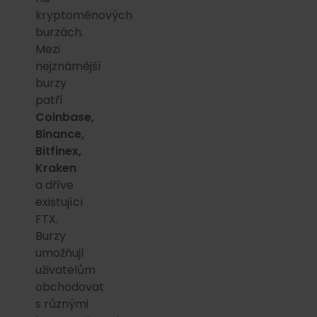
kryptoměnových
burzách.
Mezi
nejznámější
burzy
patří
Coinbase,
Binance,
Bitfinex,
Kraken
a dříve
existující
FTX.
Burzy
umožňují
uživatelům
obchodovat
s různými