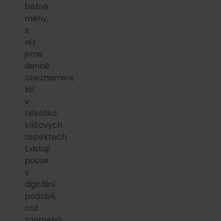
běžné
měny,
s
níž
jsme
denně
obeznámeni,
liší
v
několika
klíčových
aspektech.
Existují
pouze
v
digitální
podobě,
což
znamená,