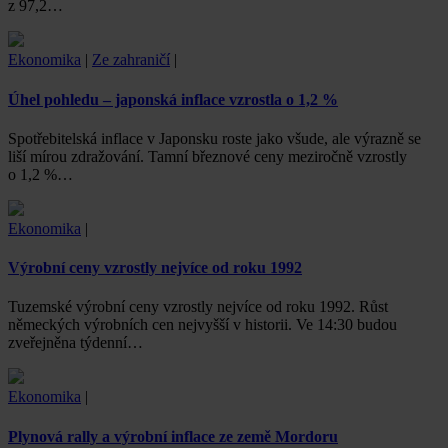
z 97,2…
Ekonomika
|
Ze zahraničí
|
Úhel pohledu – japonská inflace vzrostla o 1,2 %
Spotřebitelská inflace v Japonsku roste jako všude, ale výrazně se
liší mírou zdražování. Tamní březnové ceny meziročně vzrostly
o 1,2 %…
Ekonomika
|
Výrobní ceny vzrostly nejvíce od roku 1992
Tuzemské výrobní ceny vzrostly nejvíce od roku 1992. Růst
německých výrobních cen nejvyšší v historii. Ve 14:30 budou
zveřejněna týdenní…
Ekonomika
|
Plynová rally a výrobní inflace ze země Mordoru