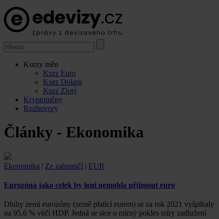
Kurzy měn
Kurz Euro
Kurz Dolaru
Kurz Zlotý
Kryptoměny
Rozhovory
Články - Ekonomika
Ekonomika
|
Ze zahraničí
|
EUR
Eurozóna jako celek by loni nemohla přijmout euro
Dluhy zemí eurozóny (země platící eurem) se za rok 2021 vyšplhaly
na 95,6 % vůči HDP. Jedná se sice o mírný pokles míry zadlužení