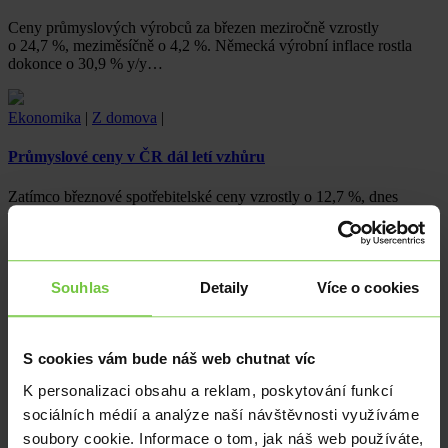
Ceny průmyslových výrobců za březen meziročně vzrostly
o 24,7 %, meziměsíčně o 4,2 %. Německá výrobní inflace rostla
dokonce o 30,9 % y/y…
Ekonomika
|
Z domova
|
Průmyslové ceny v ČR dál letí vzhůru
Zatímco březnové spotřebitelské ceny vzrostly o 12,7 %, dnes
zveřejněné ceny průmyslových výrobců za stejný měsíc ukázaly na
meziroční…
Ekonomika
|
EUR
|
USD
Souhlas
Detaily
Více o cookies
ECB našlapuje zlehka
S cookies vám bude náš web chutnat víc
Po posledním zasedání ECB euro proti dolaru nejníže od května
2020. Zvyšování sazeb v nedohlednu. Eurodolar za 1,08. Trhy
K personalizaci obsahu a reklam, poskytování funkcí
vyčkávají.
sociálních médií a analýze naší návštěvnosti využíváme
soubory cookie. Informace o tom, jak náš web používáte,