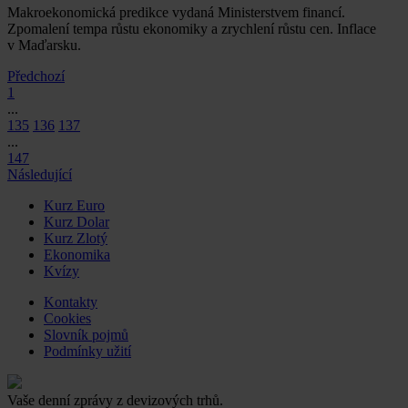
Makroekonomická predikce vydaná Ministerstvem financí.
Zpomalení tempa růstu ekonomiky a zrychlení růstu cen. Inflace
v Maďarsku.
Předchozí
1
...
135
136
137
...
147
Následující
Kurz Euro
Kurz Dolar
Kurz Zlotý
Ekonomika
Kvízy
Kontakty
Cookies
Slovník pojmů
Podmínky užití
Vaše denní zprávy z devizových trhů.