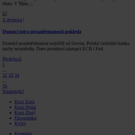
růstu. V říjnu…
Z domova
|
Domácí míra nezaměstnanosti poklesla
Domácí nezaměstnanost nejnižší od června. Polská centrální banka
sazby nezměnila. Dnes promluví zástupci ECB i Fed.
Předchozí
1
...
32
33
34
...
56
Následující
Kurz Euro
Kurz Dolar
Kurz Zlotý
Ekonomika
Kvízy
Kontakty