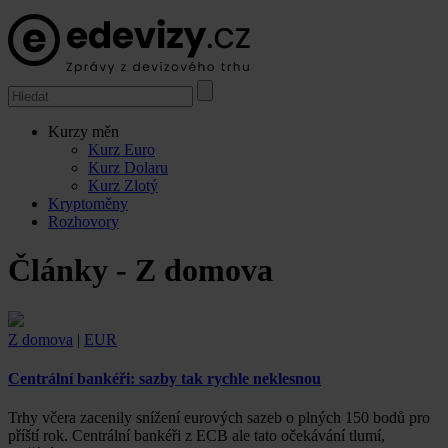
Kurzy měn
Kurz Euro
Kurz Dolaru
Kurz Zlotý
Kryptoměny
Rozhovory
Články - Z domova
Z domova
|
EUR
Centrální bankéři: sazby tak rychle neklesnou
Trhy včera zacenily snížení eurových sazeb o plných 150 bodů pro
příští rok. Centrální bankéři z ECB ale tato očekávání tlumí,