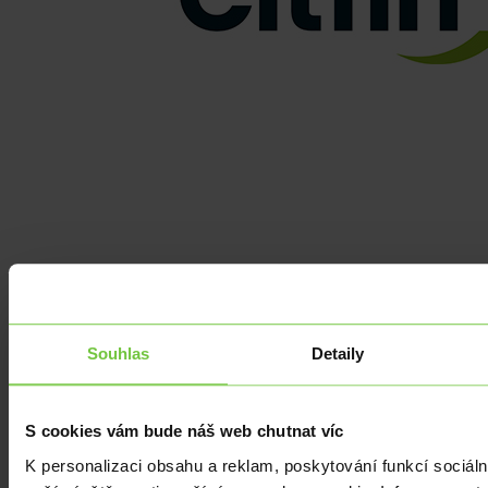
Z domova
|
Souhlas
Detaily
Nejistota v ČNB pomáhá koruně
S cookies vám bude náš web chutnat víc
České koruně se včera dařilo. Vůči euru posílila o téměř 10 haléřů
ke 24,45 EURCZK.
K personalizaci obsahu a reklam, poskytování funkcí sociáln