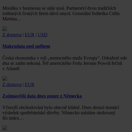
Morálka v businessu se stále nosí. Partnerství dvou tradičních
rodinných českých firem dává smysl. Generální ředitelka Citfin
Martina…
Z domova
|
EUR
|
USD
Makrodata pod sněhem
Česká ekonomika v roli „nemocného muže Evropy“. Odražení ode
dna se zatím nekoná. Šéf amerického Fedu Jerome Powell řečnil
v Atlantě.
Z domova
|
EUR
Zajímavější data dnes pouze z Německa
Včerejší obchodování bylo obecně klidné. Dnes dorazí domácí
výsledek spotřebitelské důvěry. Německo nabídne sledovaný
Ifo index…