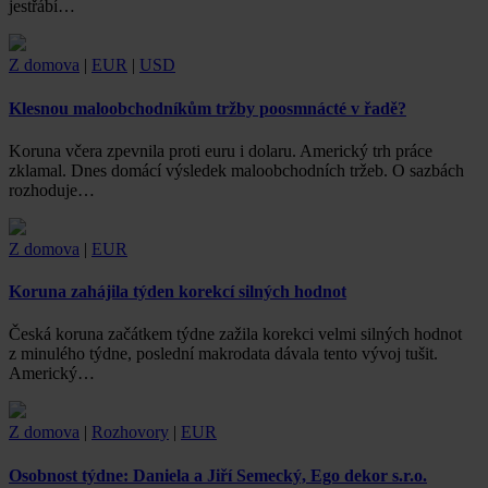
jestřábí…
Z domova
|
EUR
|
USD
Klesnou maloobchodníkům tržby poosmnácté v řadě?
Koruna včera zpevnila proti euru i dolaru. Americký trh práce
zklamal. Dnes domácí výsledek maloobchodních tržeb. O sazbách
rozhoduje…
Z domova
|
EUR
Koruna zahájila týden korekcí silných hodnot
Česká koruna začátkem týdne zažila korekci velmi silných hodnot
z minulého týdne, poslední makrodata dávala tento vývoj tušit.
Americký…
Z domova
|
Rozhovory
|
EUR
Osobnost týdne: Daniela a Jiří Semecký, Ego dekor s.r.o.