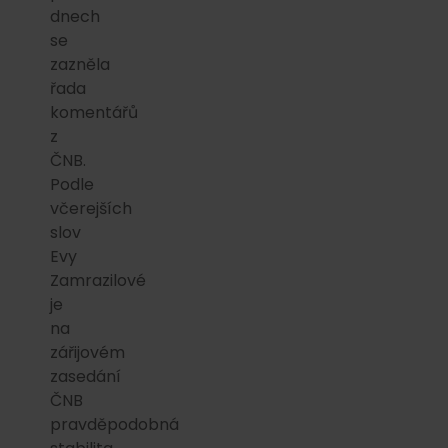
dnech
se
zazněla
řada
komentářů
z
ČNB.
Podle
včerejších
slov
Evy
Zamrazilové
je
na
zářijovém
zasedání
ČNB
pravděpodobná