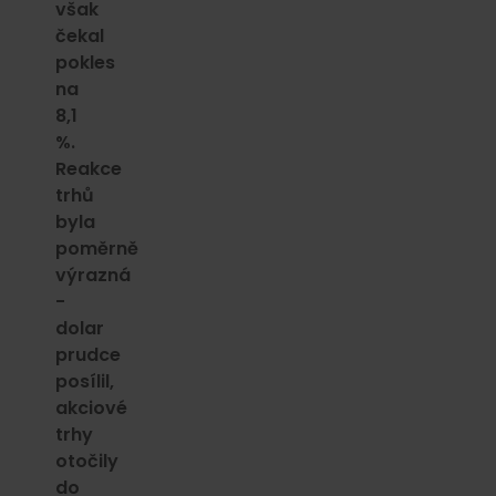
však
čekal
pokles
na
8,1
%.
Reakce
trhů
byla
poměrně
výrazná
-
dolar
prudce
posílil,
akciové
trhy
otočily
do