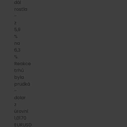
dál
rostla
–
z
5,9
%
na
6,3
%.
Reakce
trhů
byla
prudká
–
dolar
z
úrovní
1,0170
EURUSD