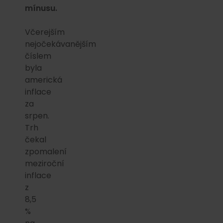
mínusu.
Včerejším
nejočekávanějším
číslem
byla
americká
inflace
za
srpen.
Trh
čekal
zpomalení
meziroční
inflace
z
8,5
%