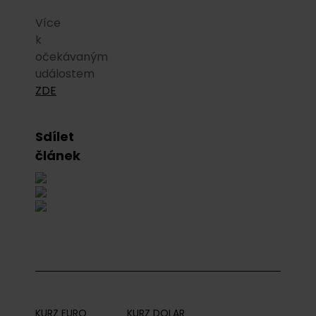
Více
k
očekávaným
událostem
ZDE
Sdílet
článek
KURZ EURO
KURZ DOLAR