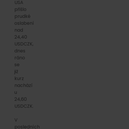
USA
přišlo
prudké
oslabení
nad
24,40
USDCZK,
dnes
ráno
se
již
kurz
nachází
u
24,60
USDCZK.
V
posledních