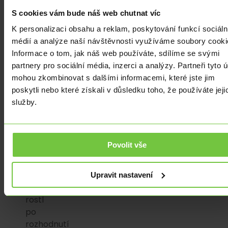
pokles.
S cookies vám bude náš web chutnat víc
Výjimkou
byla
K personalizaci obsahu a reklam, poskytování funkcí sociáln
pražská
médií a analýze naší návštěvnosti využíváme soubory cooki
burza,
Informace o tom, jak náš web používáte, sdílíme se svými
která
partnery pro sociální média, inzerci a analýzy. Partneři tyto 
je
mohou zkombinovat s dalšími informacemi, které jste jim
v
poskytli nebo které získali v důsledku toho, že používáte jeji
poslední
služby.
době
hlavně
o
Povolit vše
ČEZu
a
ten
Upravit nastavení
včera
rostl
po
rozhodnutí