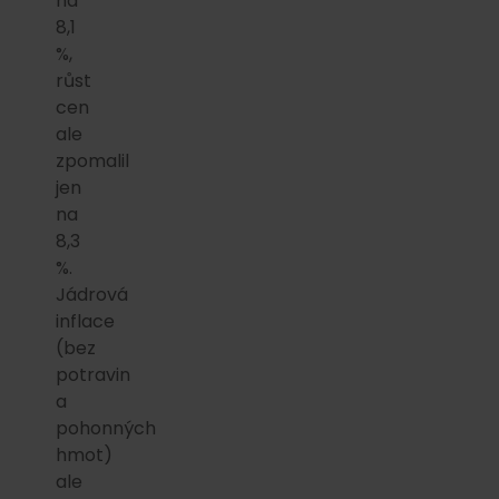
na
8,1
%,
růst
cen
ale
zpomalil
jen
na
8,3
%.
Jádrová
inflace
(bez
potravin
a
pohonných
hmot)
ale