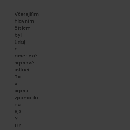
Včerejším
hlavním
číslem
byl
údaj
o
americké
srpnové
inflaci.
Ta
v
srpnu
zpomalila
na
8,3
%,
trh