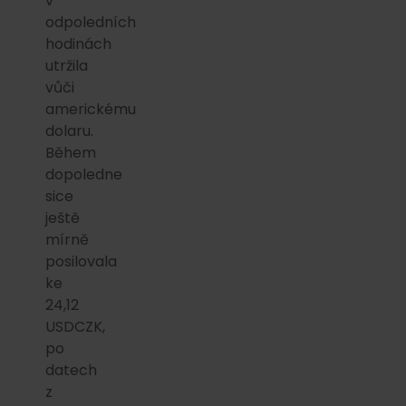
v
odpoledních
hodinách
utržila
vůči
americkému
dolaru.
Během
dopoledne
sice
ještě
mírně
posilovala
ke
24,12
USDCZK,
po
datech
z