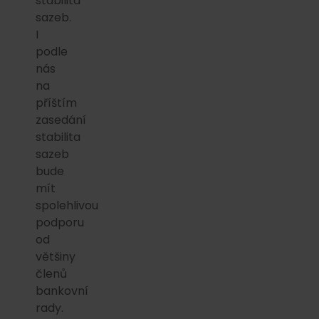
stabilita
sazeb.
I
podle
nás
na
příštím
zasedání
stabilita
sazeb
bude
mít
spolehlivou
podporu
od
většiny
členů
bankovní
rady.