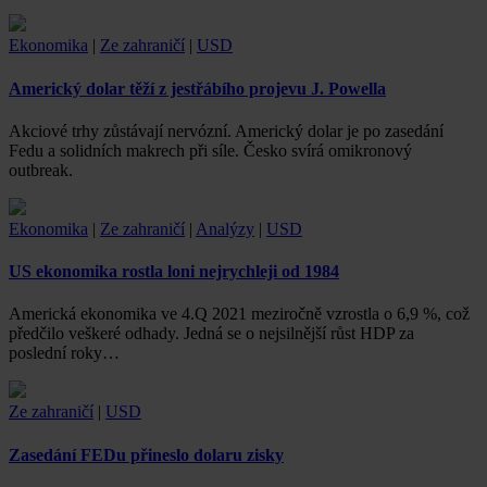
Ekonomika
|
Ze zahraničí
|
USD
Americký dolar těží z jestřábího projevu J. Powella
Akciové trhy zůstávají nervózní. Americký dolar je po zasedání
Fedu a solidních makrech při síle. Česko svírá omikronový
outbreak.
Ekonomika
|
Ze zahraničí
|
Analýzy
|
USD
US ekonomika rostla loni nejrychleji od 1984
Americká ekonomika ve 4.Q 2021 meziročně vzrostla o 6,9 %, což
předčilo veškeré odhady. Jedná se o nejsilnější růst HDP za
poslední roky…
Ze zahraničí
|
USD
Zasedání FEDu přineslo dolaru zisky