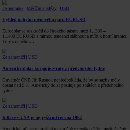
Ekonomika
|
Měsíční analýzy
|
USD
Výhled pohybu měnového páru EURUSD
Eurodolar se rozkročil do širokého pásma mezi 1,1300 –
1,1400 EURUSD s mírnou tendencí slábnout a mířit k horní hranici.
Trhy s napětím…
Ze zahraničí
|
USD
Americký dolar koriguje ztráty z předchozího týdne
Guvernér ČNB Jiří Rusnok nepředpokládá, že by se sazby měly
dostat nad 5 %. Americký dolar posiluje po ztrátách z předchozího
týdne.
Ze zahraničí
|
USD
Inflace v USA je nejvyšší od června 1982
Americká inflace v prosinci meziročně vzrostla o 7 %, meziměsíčně