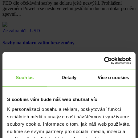
FED dle očekávání sazby na dolaru ještě nezvýšil. Prohlášení
guvernéra Powella se neslo ve velmi jestřábím duchu a dolar po něm
zpevnil…
Ze zahraničí
|
USD
Sazby na dolaru zatím beze změny
Americká centrální banka podle očekávání ponechala základní
úrokovou sazbu na stávající úrovni 0,25 %. Žádné překvapení trhů
se tedy…
Souhlas
Detaily
Více o cookies
Ze zahraničí
|
USD
Fed dnes sazby ještě nezvýší
S cookies vám bude náš web chutnat víc
Středem pozornosti dnes bude měnové zasedání americké centrální
K personalizaci obsahu a reklam, poskytování funkcí
banky. Člen bankovní rady Oldřich Dědek na příštím zasedání ČNB
sociálních médií a analýze naší návštěvnosti využíváme
ruku pro…
soubory cookie. Informace o tom, jak náš web používáte,
sdílíme se svými partnery pro sociální média, inzerci a
Ze zahraničí
|
USD