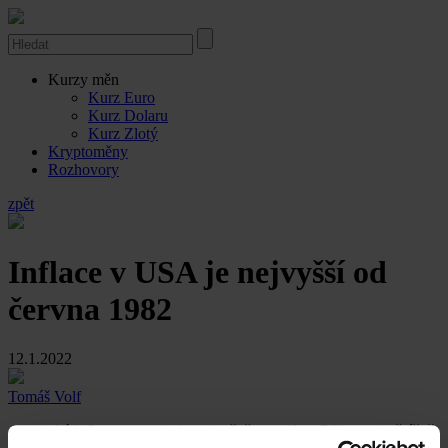
Kurzy měn
Kurz Euro
Kurz Dolaru
Kurz Zlotý
Kryptoměny
Rozhovory
zpět
Inflace v USA je nejvyšší od
června 1982
12.1.2022
Tomáš Volf
Americká inflace v prosinci meziročně vzrostla o 7 %, meziměsíčně