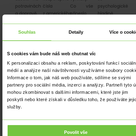
potravinách
čísla
Co vše
psychologické
a dopravě.
z amerického
přineslo
hladině
trhu práce.
každoročně
24,00 EURCZK,
očekávané
v rámci
Souhlas
Detaily
Více o cooki
setkání na
makroekonomick
sympoziu
kalendáře…
v americkém…
S cookies vám bude náš web chutnat víc
K personalizaci obsahu a reklam, poskytování funkcí sociáln
médií a analýze naší návštěvnosti využíváme soubory cooki
Informace o tom, jak náš web používáte, sdílíme se svými
partnery pro sociální média, inzerci a analýzy. Partneři tyto 
ANALÝZY
|
ZE
ANALÝZY
|
ZE
mohou zkombinovat s dalšími informacemi, které jste jim
MĚSÍČNÍ
ZAHRANIČÍ
|
MĚSÍČNÍ
ZAHRANIČÍ
|
ANALÝZY
|
USD
ANALÝZY
|
USD
poskytli nebo které získali v důsledku toho, že používáte jeji
EUR
|
USD
USD
Maloobchodní
Nezaměstnan
služby.
Výhled
Výhled
tržby
v USA
pohybu
pohybu
v USA
klesá.
měnového
měnového
překonaly
Dolar
Povolit vše
páru
páru
všechny
oslabuje