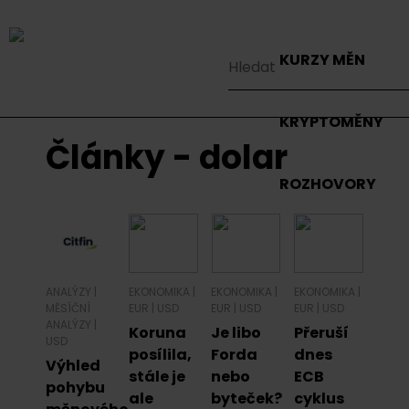
KURZY MĚN
KRYPTOMĚNY
Články - dolar
ROZHOVORY
ANALÝZY
|
EKONOMIKA
|
EKONOMIKA
|
EKONOMIKA
|
MĚSÍČNÍ
EUR
|
USD
EUR
|
USD
EUR
|
USD
ANALÝZY
|
Koruna
Je libo
Přeruší
USD
posílila,
Forda
dnes
Výhled
stále je
nebo
ECB
pohybu
ale
byteček?
cyklus