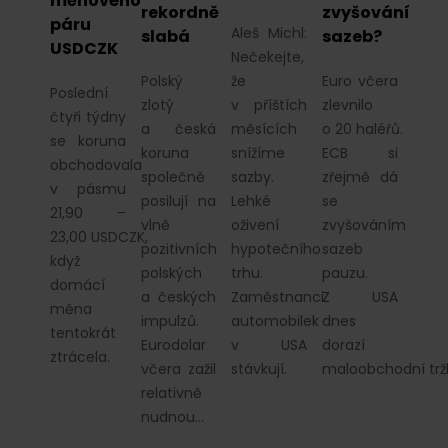
měnového
rekordně
zvyšování
páru
Aleš Michl:
slabá
sazeb?
USDCZK
Nečekejte,
Polský
že
Euro včera
Poslední
zlotý
v příštích
zlevnilo
čtyři týdny
a česká
měsících
o 20 haléřů.
se koruna
koruna
snížíme
ECB si
obchodovala
společně
sazby.
zřejmě dá
v pásmu
posilují na
Lehké
se
21,90 –
vlně
oživení
zvyšováním
23,00 USDCZK,
pozitivních
hypotečního
sazeb
když
polských
trhu.
pauzu.
domácí
a českých
Zaměstnanci
Z USA
měna
impulzů.
automobilek
dnes
tentokrát
Eurodolar
v USA
dorazí
ztrácela.
včera zažil
stávkují.
maloobchodní trž
relativně
nudnou…