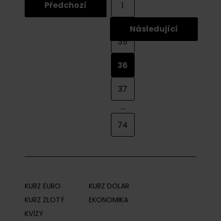
Předchozí
1
...
Následující
35
36
37
...
74
KURZ EURO
KURZ DOLAR
KURZ ZLOTÝ
EKONOMIKA
KVÍZY