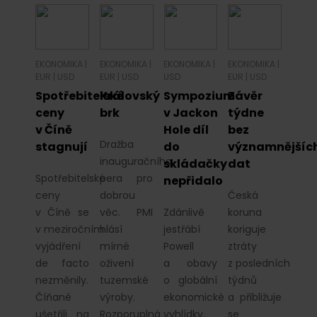
EKONOMIKA
|
EKONOMIKA
|
EKONOMIKA
|
EKONOMIKA
|
EUR
|
USD
EUR
|
USD
USD
EUR
|
USD
Spotřebitelské
Královský
Sympozium
Závěr
ceny
brk
v Jackon
týdne
v Číně
Hole díl
bez
Dražba
stagnují
do
významnějšíc
inauguračního
skládačky
dat
Spotřebitelské
pera pro
nepřidalo
ceny
dobrou
Česká
v Číně se
věc. PMI
Zdánlivě
koruna
v meziročním
hlásí
jestřábí
koriguje
vyjádření
mírné
Powell
ztráty
de facto
oživení
a obavy
z posledních
nezměnily.
tuzemské
o globální
týdnů
Číňané
výroby.
ekonomické
a přibližuje
ušetřili na
Rozporuplná
vyhlídky.
se