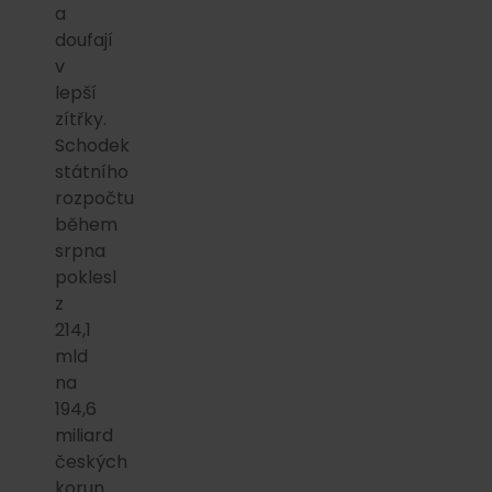
a
doufají
v
lepší
zítřky.
Schodek
státního
rozpočtu
během
srpna
poklesl
z
214,1
mld
na
194,6
miliard
českých
korun