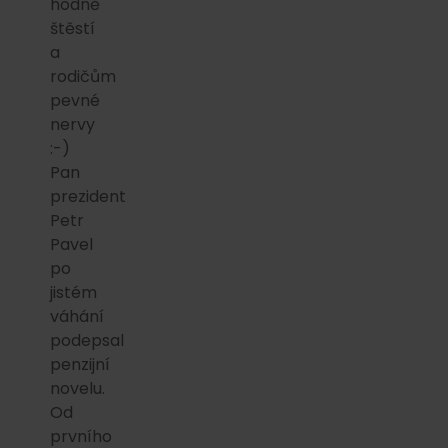
hodně
štěstí
a
rodičům
pevné
nervy
:-)
Pan
prezident
Petr
Pavel
po
jistém
váhání
podepsal
penzijní
novelu.
Od
prvního