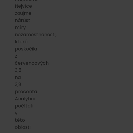
Nejvíce
zaujme
nárůst
míry
nezaměstnanosti,
která
poskočila
z
červencových
3,5
na
3,8
procenta.
Analytici
počítali
v
této
oblasti