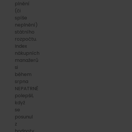
plnění
(či
spíše
neplnění)
státního
rozpočtu.
Index
nákupních
manažerů
si
během
srpna
NEPATRNĚ
polepšil,
když
se
posunul
z
hodnoty