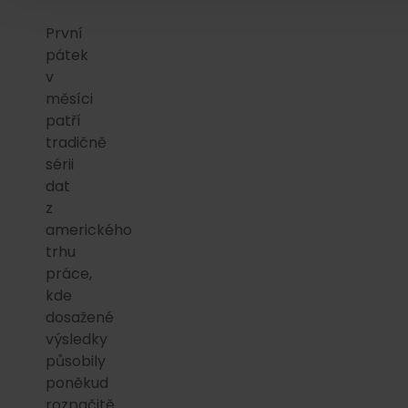
První
pátek
v
měsíci
patří
tradičně
sérii
dat
z
amerického
trhu
práce,
kde
dosažené
výsledky
působily
poněkud
rozpačitě.