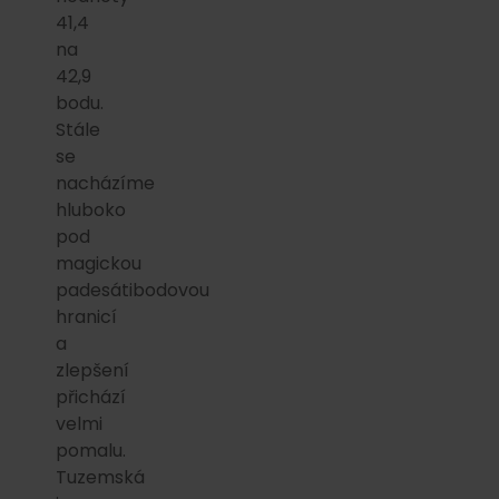
41,4
na
42,9
bodu.
Stále
se
nacházíme
hluboko
pod
magickou
padesátibodovou
hranicí
a
zlepšení
přichází
velmi
pomalu.
Tuzemská