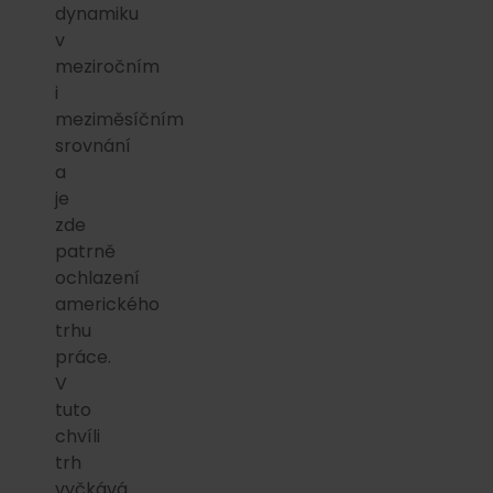
dynamiku
v
meziročním
i
meziměsíčním
srovnání
a
je
zde
patrně
ochlazení
amerického
trhu
práce.
V
tuto
chvíli
trh
vyčkává