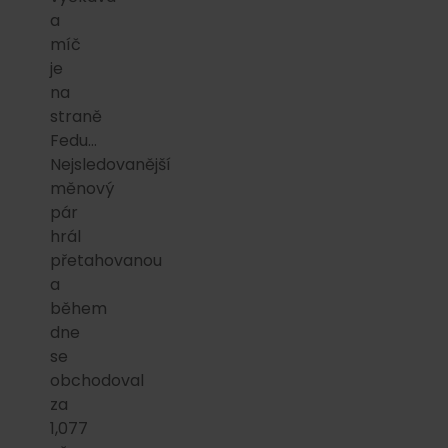
a
míč
je
na
straně
Fedu…
Nejsledovanější
měnový
pár
hrál
přetahovanou
a
během
dne
se
obchodoval
za
1,077