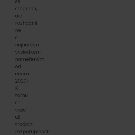
se
stagnací,
ale
rozhodně
ne
s
nejhorším
výsledkem
naměřeným
od
února
2020!
K
tomu
se
váže
už
tradiční
rozporuplnost