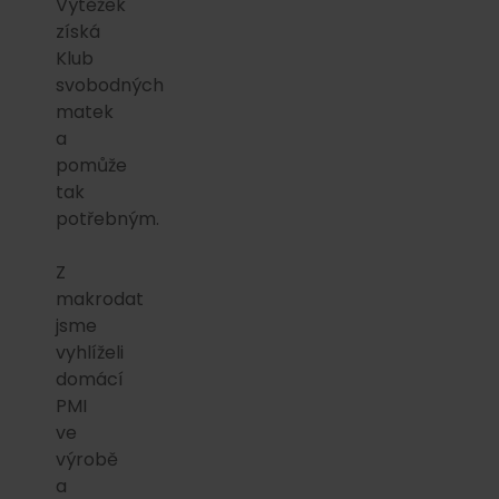
Výtěžek
získá
Klub
svobodných
matek
a
pomůže
tak
potřebným.
Z
makrodat
jsme
vyhlíželi
domácí
PMI
ve
výrobě
a