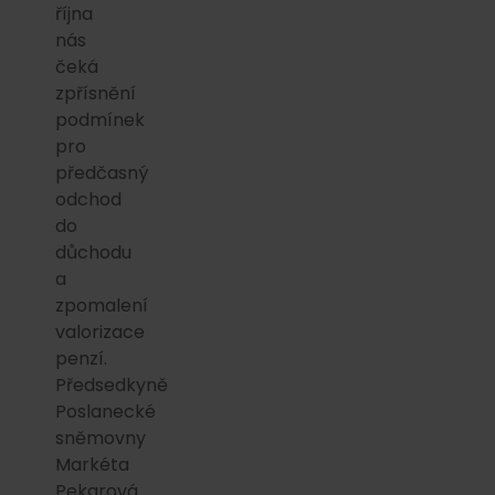
října
nás
čeká
zpřísnění
podmínek
pro
předčasný
odchod
do
důchodu
a
zpomalení
valorizace
penzí.
Předsedkyně
Poslanecké
sněmovny
Markéta
Pekarová