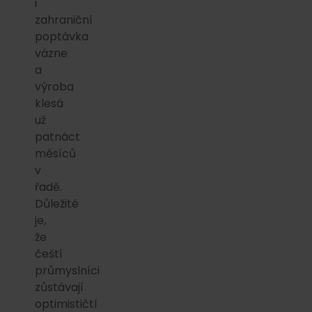
i
zahraniční
poptávka
vázne
a
výroba
klesá
už
patnáct
měsíců
v
řadě.
Důležité
je,
že
čeští
průmyslníci
zůstávají
optimističtí