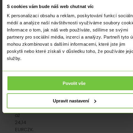
akcionářem,
S cookies vám bude náš web chutnat víc
a
zrušení
K personalizaci obsahu a reklam, poskytování funkcí sociáln
výjimky
médií a analýze naší návštěvnosti využíváme soubory cooki
na
Informace o tom, jak náš web používáte, sdílíme se svými
spotřební
partnery pro sociální média, inzerci a analýzy. Partneři tyto 
daň
mohou zkombinovat s dalšími informacemi, které jste jim
z
poskytli nebo které získali v důsledku toho, že používáte jeji
nafty.
služby.
Euro
se
v
Povolit vše
pátek
obchodovalo
za
Upravit nastavení
24,05
až
24,14
EURCZK.