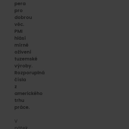
pera
pro
dobrou
věc.
PMI
hlásí
mírné
oživení
tuzemské
výroby.
Rozporuplná
čísla
z
amerického
trhu
práce.
V
pátek