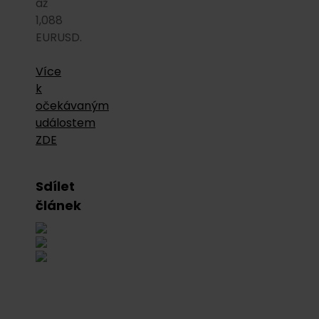
až
1,088
EURUSD.
Více
k
očekávaným
událostem
ZDE
Sdílet
článek