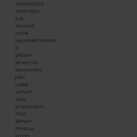
amerických
makrodat,
kdy
zároveň
roste
nezaměstnanost
a
přitom
americká
ekonomika
jako
celek
vytváří
více
pracovních
míst.
Během
měsíce
srpna