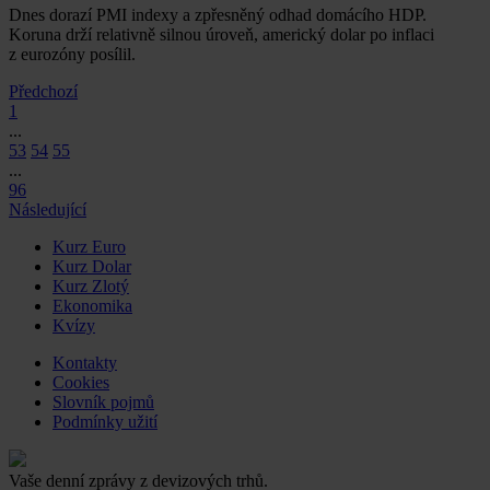
Dnes dorazí PMI indexy a zpřesněný odhad domácího HDP.
Koruna drží relativně silnou úroveň, americký dolar po inflaci
z eurozóny posílil.
Předchozí
1
...
53
54
55
...
96
Následující
Kurz Euro
Kurz Dolar
Kurz Zlotý
Ekonomika
Kvízy
Kontakty
Cookies
Slovník pojmů
Podmínky užití
Vaše denní zprávy z devizových trhů.