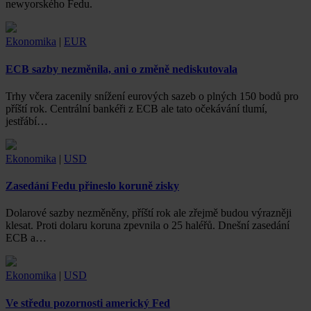
newyorského Fedu.
Ekonomika
|
EUR
ECB sazby nezměnila, ani o změně nediskutovala
Trhy včera zacenily snížení eurových sazeb o plných 150 bodů pro
příští rok. Centrální bankéři z ECB ale tato očekávání tlumí,
jestřábí…
Ekonomika
|
USD
Zasedání Fedu přineslo koruně zisky
Dolarové sazby nezměněny, příští rok ale zřejmě budou výrazněji
klesat. Proti dolaru koruna zpevnila o 25 haléřů. Dnešní zasedání
ECB a…
Ekonomika
|
USD
Ve středu pozornosti americký Fed