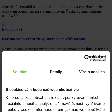
Americká centrální banka dnes bude rozhodovat o sazbách, trhy
očekávají ponechání na stávající úrovni. Česká koruna oslabuje
nad 24,50…
Ekonomika
|
Koruna své včerejší zisky udržela jen vůči forintu
Česká koruna včera po zveřejnění inflace výrazně posílila, zisky ale
nakonec udržela jen vůči maďarskému forintu. Eurodolar by
dnes mohl…
Ekonomika
|
Souhlas
Detaily
Více o cookies
Ten dělá to a ten zas tohle
S cookies vám bude náš web chutnat víc
Páteční data z amerického trhu práce potvrdila dominantní postavení
amerického dolaru. Směřuje USA k hladkému přistání?
K personalizaci obsahu a reklam, poskytování funkcí
sociálních médií a analýze naší návštěvnosti využíváme
Z domova
|
EUR
|
USD
soubory cookie. Informace o tom, jak náš web používáte,