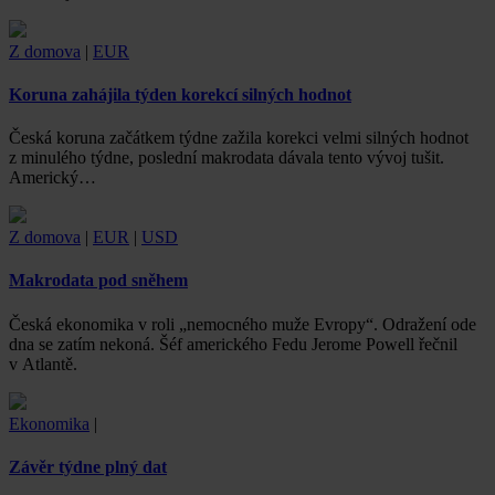
Z domova
|
EUR
Koruna zahájila týden korekcí silných hodnot
Česká koruna začátkem týdne zažila korekci velmi silných hodnot
z minulého týdne, poslední makrodata dávala tento vývoj tušit.
Americký…
Z domova
|
EUR
|
USD
Makrodata pod sněhem
Česká ekonomika v roli „nemocného muže Evropy“. Odražení ode
dna se zatím nekoná. Šéf amerického Fedu Jerome Powell řečnil
v Atlantě.
Ekonomika
|
Závěr týdne plný dat