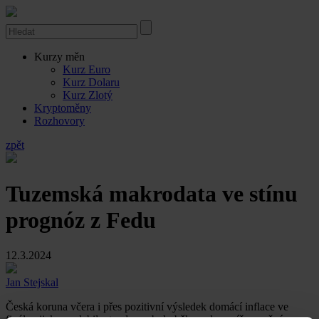
Kurzy měn
Kurz Euro
Kurz Dolaru
Kurz Zlotý
Kryptoměny
Rozhovory
zpět
Tuzemská makrodata ve stínu
prognóz z Fedu
12.3.2024
Jan Stejskal
Česká koruna včera i přes pozitivní výsledek domácí inflace ve