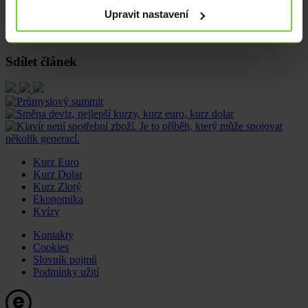
z poloviny letošního února.
Upravit nastavení
Očekávané události
Sdílet článek
Kurz Euro
Kurz Dolar
Kurz Zlotý
Ekonomika
Kvízy
Kontakty
Cookies
Slovník pojmů
Podmínky užití