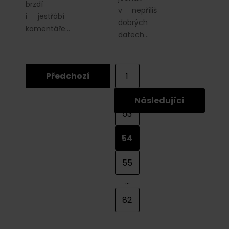
brzdí
v nepříliš
i jestřábí
dobrých
komentáře…
datech…
Předchozí
1
...
Následující
53
54
55
...
82