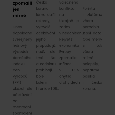
Česká
válečného
zpomalil
koruna
konfliktu
Forintu
jen
láme další
na
i zlotému
mírně
rekordy,
Ukrajině je
včera
Dnes
vytrvalé
zatím
pomohla
dopoledne
očekávání
v nedohlednu.
lepší data.
zveřejněný
jejího
Největší
Obě měny
lednový
propadu již
ekonomika
si tak
výsledek
nudí, ale
Evropy
včera
domácího
trvá. Na
zpomalila.
mírně
Indexu
eurodolaru
Inflace
polepšily,
cen
probíhají
v USA
nepatrně
výrobců
boje
chytila
posílila
(PPI)
kolem
druhý dech.
i česká
ukázal dle
hranice 1.06…
koruna.
očekávání
na
meziroční
zpomalení