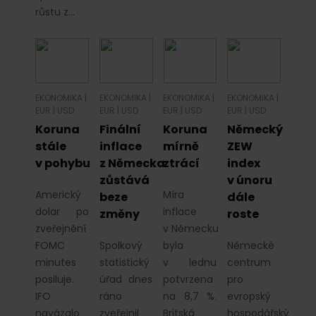
růstu z…
EKONOMIKA
|
EKONOMIKA
|
EKONOMIKA
|
EKONOMIKA
|
EUR
|
USD
EUR
|
USD
EUR
|
USD
EUR
|
USD
Koruna
Finální
Koruna
Německý
stále
inflace
mírně
ZEW
v pohybu
z Německa
ztrácí
index
zůstává
v únoru
Americký
Míra
beze
dále
dolar po
inflace
změny
roste
zveřejnění
v Německu
FOMC
Spolkový
byla
Německé
minutes
statistický
v lednu
centrum
posiluje.
úřad dnes
potvrzena
pro
IFO
ráno
na 8,7 %.
evropský
navázalo
zveřejnil
Britská
hospodářský