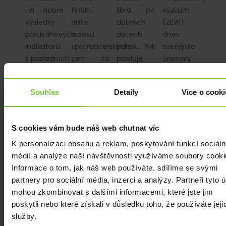
na dobré
finální
libra po
výzkum
výsledky
data
dobrých
(ZEW)
předstihových
indexu
datech
dnes
indikátorů
spotřebitelských
indexu PMI
zveřejnilo
z posledních
cen za
posiluje.
únorový
dnů.
leden
Večer
výsledek
Koruna se…
letošního
bude
svého
Souhlas
Detaily
Více o cooki
roku.
zveřejněn
indexu
Spotřebitelské
zápis z…
monitorující
ceny v…
náladu
S cookies vám bude náš web chutnat víc
v německých…
K personalizaci obsahu a reklam, poskytování funkcí sociáln
médií a analýze naší návštěvnosti využíváme soubory cooki
Informace o tom, jak náš web používáte, sdílíme se svými
partnery pro sociální média, inzerci a analýzy. Partneři tyto 
mohou zkombinovat s dalšími informacemi, které jste jim
EKONOMIKA
|
EKONOMIKA
|
ANALÝZY
|
EKONOMIKA
|
EUR
|
USD
EUR
|
USD
MĚSÍČNÍ
EUR
|
USD
poskytli nebo které získali v důsledku toho, že používáte jeji
ANALÝZY
|
Sílící
Husákovi
Růst cen
služby.
EUR
|
USD