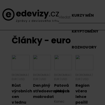
KURZY MĚN
KRYPTOMĚNY
Články - euro
ROZHOVORY
EKONOMIKA
|
EKONOMIKA
|
EKONOMIKA
|
EKONOMIKA
|
EUR
|
USD
EUR
|
USD
EUR
|
USD
EUR
|
USD
Růst
Den plný
Patová
Region
výrobních
středoevropských
situace
včera
cen
makrodat
lehce
Konec
v lednu
posílil