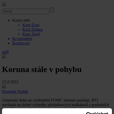
Kurzy měn
Kurz Euro
Kurz Dolaru
Kurz Zlotý
Kryptoměny
Rozhovory
zpět
Koruna stále v pohybu
23.2.2023
Dominik Hudák
Americký dolar po zveřejnění FOMC minutes posiluje. IFO
navázalo na dobré výsledky předstihových indikátorů z posledních
dnů. Koruna se včera obchodovala v 10 haléřovém rozpětí.