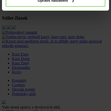
Upravit nastavení
žádostí o podporu v nezaměstnanosti. Pozornost bude mít taktéž
zveřejnění revize odhadu růstu HDP za minulé čtvrtletí.
Sdílet článek
Kurz Euro
Kurz Dolar
Kurz Zlotý
Ekonomika
Kvízy
Kontakty
Cookies
Slovník pojmů
Podmínky užití
Vaše denní zprávy z devizových trhů.