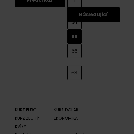
Předchozí
1
...
Následující
54
55
56
...
63
KURZ EURO
KURZ DOLAR
KURZ ZLOTÝ
EKONOMIKA
KVÍZY