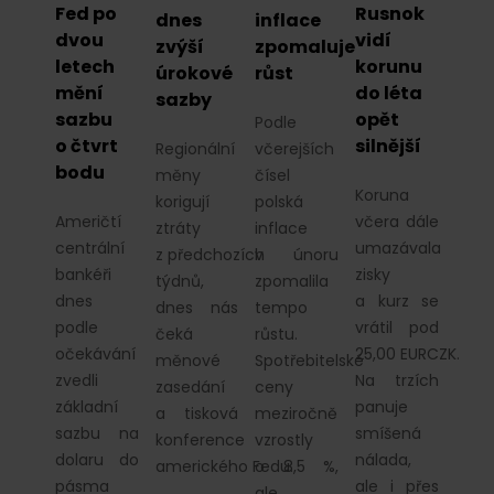
Fed po
Rusnok
dnes
inflace
dvou
vidí
zvýší
zpomaluje
letech
korunu
úrokové
růst
mění
do léta
sazby
sazbu
opět
Podle
o čtvrt
silnější
Regionální
včerejších
bodu
měny
čísel
Koruna
korigují
polská
Američtí
včera dále
ztráty
inflace
centrální
umazávala
z předchozích
v únoru
bankéři
zisky
týdnů,
zpomalila
dnes
a kurz se
dnes nás
tempo
podle
vrátil pod
čeká
růstu.
očekávání
25,00 EURCZK.
měnové
Spotřebitelské
zvedli
Na trzích
zasedání
ceny
základní
panuje
a tisková
meziročně
sazbu na
smíšená
konference
vzrostly
dolaru do
nálada,
amerického Fedu.
o 8,5 %,
pásma
ale i přes
ale