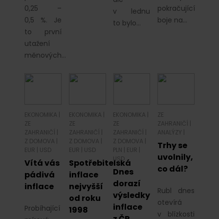
0,25 –
pokračující
v lednu
0,5 %. Je
boje na…
to bylo…
to první
utažení
měnových…
EKONOMIKA
|
EKONOMIKA
|
EKONOMIKA
|
ZE
ZE
ZE
ZE
ZAHRANIČÍ
|
ZAHRANIČÍ
|
ZAHRANIČÍ
|
ZAHRANIČÍ
|
ANALÝZY
|
Z DOMOVA
|
Z DOMOVA
|
Z DOMOVA
|
Trhy se
EUR
|
USD
EUR
|
USD
PLN
|
EUR
|
uvolnily,
USD
Vítá vás
Spotřebitelská
co dál?
Dnes
pádivá
inflace
dorazí
inflace
nejvyšší
Rubl dnes
výsledky
od roku
otevírá
inflace
Probíhající
1998
v blízkosti
z ČR