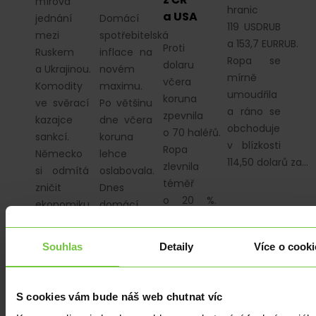
mírová
hranic
a USA
jednání
Domácí
119 USDRUB
mezi
spotřebitelská
a 153,7 EURRUB.
Proti
Ruskem
inflace na
Ropa se
dolaru
a Ukrajinou.
novém
mírně
včera
Komodity
maximu.
umoudřila
koruna
ve svěrací
Po většinu
a ráno se
zpevnila
kazajce
dne včera
obchoduje
o 70 haléřů.
sankcí.
koruna
v blízkosti
Ropa
Německo
lehce
114,50 dolarů za…
zlevnila
si odmítá
oslabovala.
téměř
zničit
Dnes
o 20 %.
ekonomiku
domácí
Dnes
úplným…
výsledek
výsledky
průmyslové
Souhlas
Detaily
Více o cooki
CPI z ČR
produkce.
a USA.
Odpoledne
S cookies vám bude náš web chutnat víc
zasedá