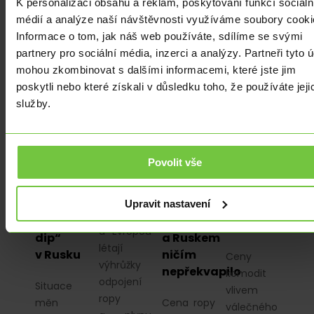
a o sazbách…
K personalizaci obsahu a reklam, poskytování funkcí sociáln
médií a analýze naší návštěvnosti využíváme soubory cooki
Informace o tom, jak náš web používáte, sdílíme se svými
partnery pro sociální média, inzerci a analýzy. Partneři tyto 
mohou zkombinovat s dalšími informacemi, které jste jim
poskytli nebo které získali v důsledku toho, že používáte jeji
EKONOMIKA
|
ZE
EKONOMIKA
|
EKONOMIKA
|
ZE
ZAHRANIČÍ
|
ZE
ZE
služby.
ZAHRANIČÍ
|
ANALÝZY
|
ZAHRANIČÍ
|
ZAHRANIČÍ
|
Z DOMOVA
|
Z DOMOVA
|
Z DOMOVA
|
Hra
PLN
|
EUR
|
PLN
|
EUR
|
EUR
|
USD
nervů se
USD
USD
Válečný
Povolit vše
stupňuje
Čína
3. kolo
konflikt
využívá
jednání
nadále
Mezi
situace
mezi
Upravit nastavení
hýbe
Ruskem
a „koupí
Ukrajinou
trhy
a Evropou
dip“
a Ruskem
létají
v Rusku
ničím
Ceny
výhrůžky
nepřekvapilo
komodit
odpojení
Situace
vlivem
ropy
měn
Cena ropy
válečného