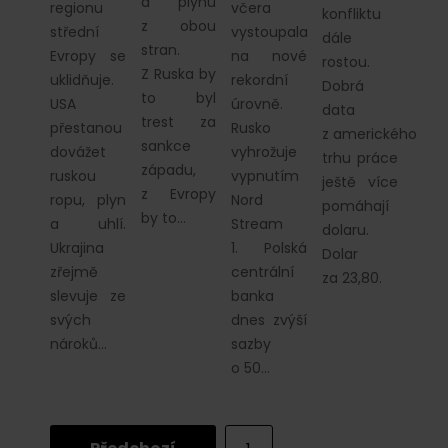
a plynu
regionu
včera
konfliktu
z obou
střední
vystoupala
dále
stran.
Evropy se
na nové
rostou.
Z Ruska by
uklidňuje.
rekordní
Dobrá
to byl
USA
úrovně.
data
trest za
přestanou
Rusko
z amerického
sankce
dovážet
vyhrožuje
trhu práce
západu,
ruskou
vypnutím
ještě více
z Evropy
ropu, plyn
Nord
pomáhají
by to…
a uhlí.
Stream
dolaru.
Ukrajina
1. Polská
Dolar
zřejmě
centrální
za 23,80.
slevuje ze
banka
svých
dnes zvýší
nároků…
sazby
o 50…