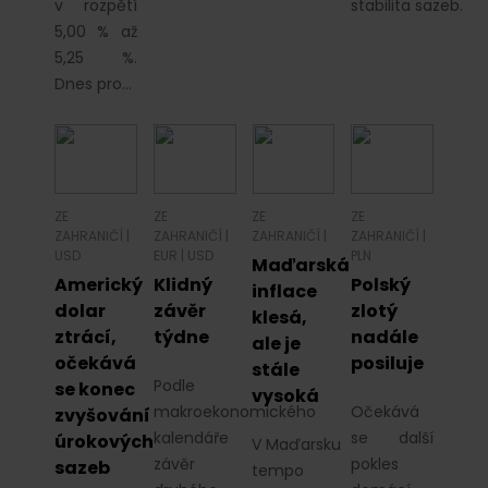
v rozpětí
stabilita sazeb.
5,00 % až
5,25 %.
Dnes pro…
ZE
ZE
ZE
ZE
ZAHRANIČÍ
|
ZAHRANIČÍ
|
ZAHRANIČÍ
|
ZAHRANIČÍ
|
USD
EUR
|
USD
PLN
Maďarská
Americký
Klidný
Polský
inflace
dolar
závěr
zlotý
klesá,
ztrácí,
týdne
nadále
ale je
očekává
posiluje
stále
Podle
se konec
vysoká
makroekonomického
Očekává
zvyšování
kalendáře
se další
úrokových
V Maďarsku
závěr
pokles
sazeb
tempo