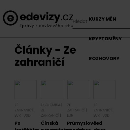
KURZY MĚN
KRYPTOMĚNY
Články - Ze
zahraničí
ROZHOVORY
ZE
EKONOMIKA
|
ZE
ZE
ZAHRANIČÍ
|
ZE
ZAHRANIČÍ
|
ZAHRANIČÍ
|
EUR
|
USD
ZAHRANIČÍ
|
EUR
EUR
|
USD
Po
Čínská
Průmyslová
Fed