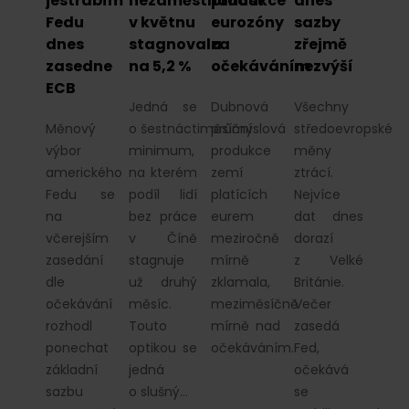
jestřábím
nezaměstnanost
produkce
dnes
Fedu
v květnu
eurozóny
sazby
dnes
stagnovala
za
zřejmě
zasedne
na 5,2 %
očekáváním
nezvýší
ECB
Jedná se
Dubnová
Všechny
Měnový
o šestnáctiměsíční
průmyslová
středoevropské
výbor
minimum,
produkce
měny
amerického
na kterém
zemí
ztrácí.
Fedu se
podíl lidí
platících
Nejvíce
na
bez práce
eurem
dat dnes
včerejším
v Číně
meziročně
dorazí
zasedání
stagnuje
mírně
z Velké
dle
už druhý
zklamala,
Británie.
očekávání
měsíc.
meziměsíčně
Večer
rozhodl
Touto
mírně nad
zasedá
ponechat
optikou se
očekáváním.
Fed,
základní
jedná
očekává
sazbu
o slušný…
se