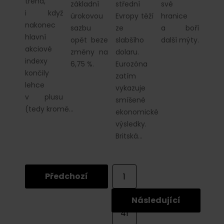
trend,
základní
střední
své
i když
úrokovou
Evropy těží
hranice
nakonec
sazbu
ze
a boří
hlavní
opět beze
slabšího
další mýty.
akciové
změny na
dolaru.
indexy
6,75 %.
Eurozóna
končily
zatím
lehce
vykazuje
v plusu
smíšené
(tedy kromě…
ekonomické
výsledky.
Britská…
Předchozí
1
...
Následující
41