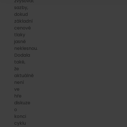
zvyšovat
sazby,
dokud
základní
cenové
tlaky
jasně
neklesnou.
Dodala
také,
že
aktuálně
není
ve
hře
diskuze
o
konci
cyklu