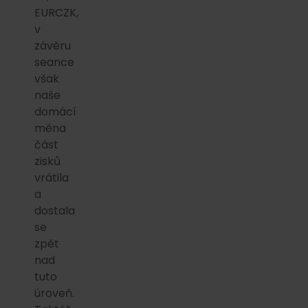
EURCZK,
v
závěru
seance
však
naše
domácí
měna
část
zisků
vrátila
a
dostala
se
zpět
nad
tuto
úroveň.