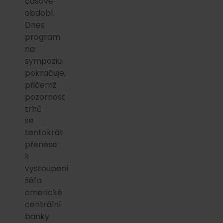
časové
období.
Dnes
program
na
sympoziu
pokračuje,
přičemž
pozornost
trhů
se
tentokrát
přenese
k
vystoupení
šéfa
americké
centrální
banky