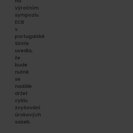
na
výročním
sympoziu
ECB
v
portugalské
Sintře
uvedla,
že
bude
nutné
se
nadále
držet
cyklu
zvyšování
úrokových
sazeb.