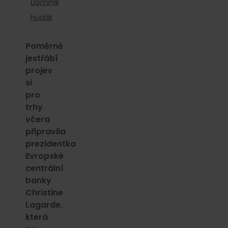
Dominik
Hudák
Poměrně
jestřábí
projev
si
pro
trhy
včera
připravila
prezidentka
Evropské
centrální
banky
Christine
Lagarde,
která