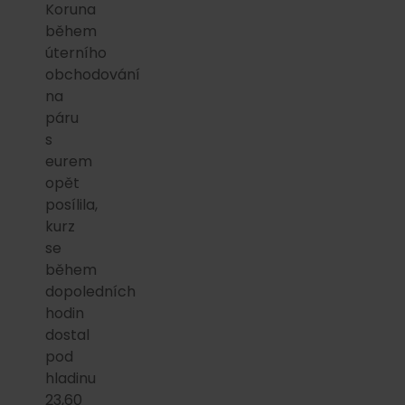
Koruna
během
úterního
obchodování
na
páru
s
eurem
opět
posílila,
kurz
se
během
dopoledních
hodin
dostal
pod
hladinu
23,60