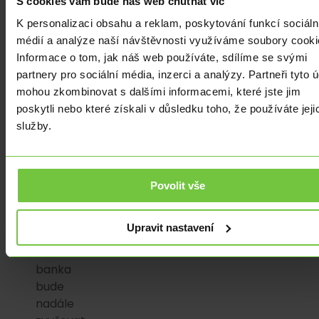
S cookies vám bude náš web chutnat víc
projev
K personalizaci obsahu a reklam, poskytování funkcí sociáln
prezidentky
médií a analýze naší návštěvnosti využíváme soubory cooki
ECB
Informace o tom, jak náš web používáte, sdílíme se svými
Christine
partnery pro sociální média, inzerci a analýzy. Partneři tyto 
Lagarde
mohou zkombinovat s dalšími informacemi, které jste jim
na
poskytli nebo které získali v důsledku toho, že používáte jeji
ekonomickém
služby.
sympoziu
ECB
v
Sintře,
Povolit vše
kde
uvedla,
Upravit nastavení
že
centrální
banka
bude
nadále