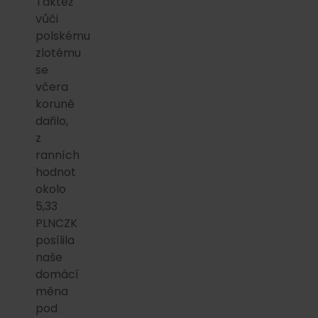
Taktéž
vůči
polskému
zlotému
se
včera
koruně
dařilo,
z
ranních
hodnot
okolo
5,33
PLNCZK
posílila
naše
domácí
měna
pod