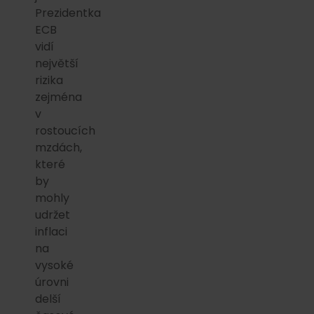
Prezidentka
ECB
vidí
největší
rizika
zejména
v
rostoucích
mzdách,
které
by
mohly
udržet
inflaci
na
vysoké
úrovni
delší