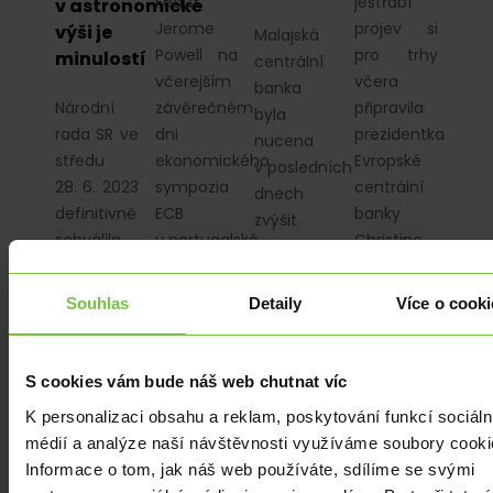
Fedu
jestřábí
v astronomické
Jerome
projev si
výši je
Malajská
Powell na
pro trhy
minulostí
centrální
včerejším
včera
banka
Národní
závěrečném
připravila
byla
rada SR ve
dni
prezidentka
nucena
středu
ekonomického
Evropské
v posledních
28. 6. 2023
sympozia
centrální
dnech
definitivně
ECB
banky
zvýšit
schválila
v portugalské
Christine
intervence
novelu
Sintře
Lagarde,
na
zákona
vyslal
která na
devizových
Souhlas
Detaily
Více o cooki
o dani
trhům
výročním
trzích, aby
z příjmů.
další
sympoziu…
stabilizovala
Potěšilo to
jestřábí…
měnu
S cookies vám bude náš web chutnat víc
zejména
ringgit.
K personalizaci obsahu a reklam, poskytování funkcí sociáln
obchodníky
Hlavním…
médií a analýze naší návštěvnosti využíváme soubory cooki
s kryptoměnami,
Informace o tom, jak náš web používáte, sdílíme se svými
…