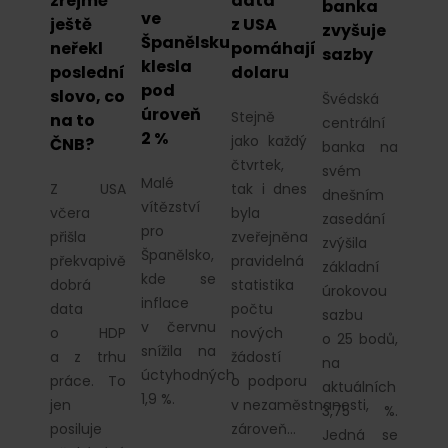
zřejmě
data
banka
ve
ještě
z USA
zvyšuje
Španělsku
neřekl
pomáhají
sazby
klesla
poslední
dolaru
pod
slovo, co
Švédská
úroveň
Stejně
na to
centrální
2 %
jako každý
ČNB?
banka na
čtvrtek,
svém
Malé
Z USA
tak i dnes
dnešním
vítězství
včera
byla
zasedání
pro
přišla
zveřejněna
zvýšila
Španělsko,
překvapivě
pravidelná
základní
kde se
dobrá
statistika
úrokovou
inflace
data
počtu
sazbu
v červnu
o HDP
nových
o 25 bodů,
snížila na
a z trhu
žádostí
na
úctyhodných
práce. To
o podporu
aktuálních
1,9 %.
jen
v nezaměstnanosti,
3,75 %.
posiluje
zároveň…
Jedná se