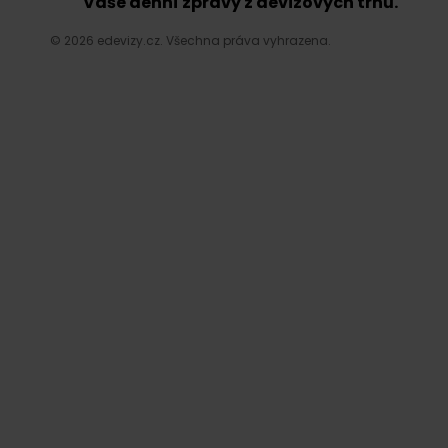
Vaše denní zprávy z devizových trhů.
© 2026 edevizy.cz. Všechna práva vyhrazena.