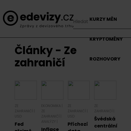
KURZY MĚN
KRYPTOMĚNY
Články - Ze
zahraničí
ROZHOVORY
ZE
EKONOMIKA
|
ZE
ZE
ZAHRANIČÍ
|
ZE
ZAHRANIČÍ
|
ZAHRANIČÍ
|
USD
ZAHRANIČÍ
|
USD
Švédská
ANALÝZY
|
Fed
Příchozí
centrální
Inflace