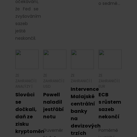
očekávání,
o sedmé…
že Fed se
zvyšováním
sazeb
ještě
neskončil.
ZE
ZE
ZE
ZE
ZAHRANIČÍ
|
ZAHRANIČÍ
|
ZAHRANIČÍ
|
ZAHRANIČÍ
|
ANALÝZY
|
USD
EUR
Intervence
Slováci
Powell
ECB
Malajské
se
naladil
s růstem
centrální
dočkali,
jestřábí
sazeb
banky
daň ze
notu
nekončí
na
zisku
devizových
Guvernér
Poměrně
kryptoměn
trzích