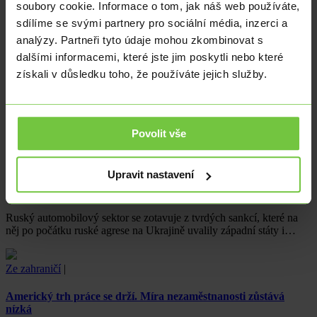
soubory cookie. Informace o tom, jak náš web používáte,
Ze zahraničí
|
Analýzy
|
sdílíme se svými partnery pro sociální média, inzerci a
analýzy. Partneři tyto údaje mohou zkombinovat s
Minulý týden se Itálii podařilo vybrat téměř 3 miliardy eur
dalšími informacemi, které jste jim poskytli nebo které
prostřednictvím mimořádné energetické daně
získali v důsledku toho, že používáte jejich služby.
Tato částka předčila původní očekávání italské vlády a podle
italského finančního úřadu bude mít významný dopad na státní
rozpočet země…
Povolit vše
Ekonomika
|
Ze zahraničí
|
Upravit nastavení
Automobilový sektor v Rusku se dostává z nejhoršího. Západní
značky nahradily ty z Číny
Ruský automobilový sektor se zotavuje z tvrdých sankcí, které na
něj po počátku ruské agrese na Ukrajině uvalily západní státy i…
Ze zahraničí
|
Americký trh práce se drží. Míra nezaměstnanosti zůstává
nízká