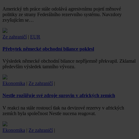
Americký trh práce stále odolává agresivnímu pojetí měnové
politiky ze strany Federálního rezervního systému. Navzdory
zvyšujícím se…
Ze zahraničí
|
EUR
Přebytek německé obchodní bilance poklesl
Výsledek německé obchodní bilance nepříjemně překvapil. Zklamal
především výsledek tamního vývozu.
Ekonomika
|
Ze zahraničí
|
Nestle rozšiřuje své zdroje surovin v afrických zemích
V reakci na stále rostoucí tlak na devizové rezervy v afrických
zemích byla společnost Nestle nucena reagovat.
Ekonomika
|
Ze zahraničí
|