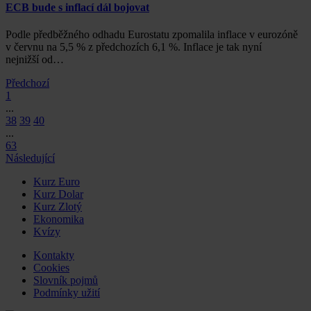
ECB bude s inflací dál bojovat
Podle předběžného odhadu Eurostatu zpomalila inflace v eurozóně
v červnu na 5,5 % z předchozích 6,1 %. Inflace je tak nyní
nejnižší od…
Předchozí
1
...
38
39
40
...
63
Následující
Kurz Euro
Kurz Dolar
Kurz Zlotý
Ekonomika
Kvízy
Kontakty
Cookies
Slovník pojmů
Podmínky užití