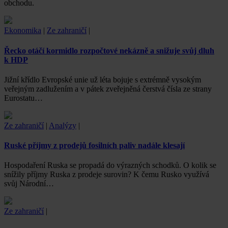
obchodu.
Ekonomika
|
Ze zahraničí
|
Řecko otáčí kormidlo rozpočtové nekázně a snižuje svůj dluh
k HDP
Jižní křídlo Evropské unie už léta bojuje s extrémně vysokým
veřejným zadlužením a v pátek zveřejněná čerstvá čísla ze strany
Eurostatu…
Ze zahraničí
|
Analýzy
|
Ruské příjmy z prodejů fosilních paliv nadále klesají
Hospodaření Ruska se propadá do výrazných schodků. O kolik se
snížily příjmy Ruska z prodeje surovin? K čemu Rusko využívá
svůj Národní…
Ze zahraničí
|