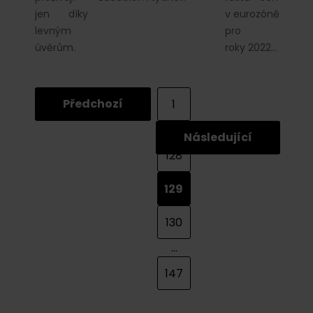
jen díky
v eurozóně
levným
pro
úvěrům.
roky 2022…
Předchozí
1
...
Následující
128
129
130
...
147