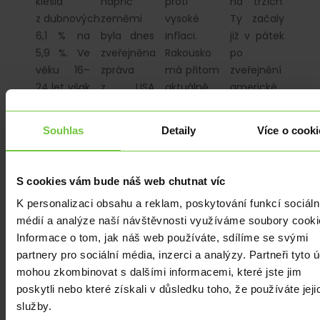
klesla
napříč
proti
na trzích.
z dubnových
zeměmi
vysoké
Ty začaly
6,1 % na
byla dnes
inflaci.
již v pátek
5,9 %. Ve
zveřejněna
Rakousko
po
věku 16–
zpráva
má přitom
zveřejnění
24 let však
z USA
aktuálně
americké
podíl lidí
o cenách
zhruba
inflace za
bez práce
v průmyslu
poloviční
květen, která…
Souhlas
Detaily
Více o cooki
stoupl…
a ty už
inflaci
druhý
oproti
měsíc
České
S cookies vám bude náš web chutnat víc
v řadě…
republice…
K personalizaci obsahu a reklam, poskytování funkcí sociáln
médií a analýze naší návštěvnosti využíváme soubory cooki
Informace o tom, jak náš web používáte, sdílíme se svými
partnery pro sociální média, inzerci a analýzy. Partneři tyto 
mohou zkombinovat s dalšími informacemi, které jste jim
EKONOMIKA
|
EKONOMIKA
|
EKONOMIKA
|
EKONOMIKA
|
poskytli nebo které získali v důsledku toho, že používáte jeji
Větší
Dolar
Problematika
ECB
služby.
zodpovědnost
posílil
české
v červenci