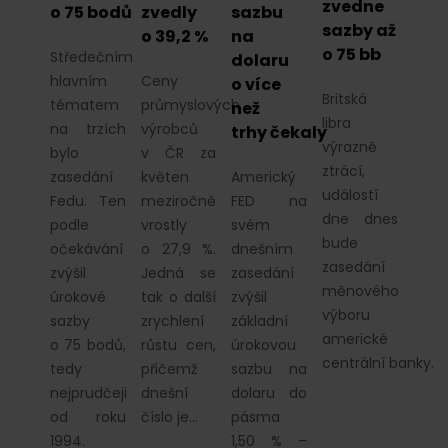
zvedne
o 75 bodů
zvedly
sazbu
sazby až
o 39,2 %
na
o 75 bb
Středečním
dolaru
hlavním
Ceny
o více
Britská
tématem
průmyslových
než
libra
na trzích
výrobců
trhy čekaly
výrazně
bylo
v ČR za
ztrácí,
zasedání
květen
Americký
událostí
Fedu. Ten
meziročně
FED na
dne dnes
podle
vrostly
svém
bude
očekávání
o 27,9 %.
dnešním
zasedání
zvýšil
Jedná se
zasedání
měnového
úrokové
tak o další
zvýšil
výboru
sazby
zrychlení
základní
americké
o 75 bodů,
růstu cen,
úrokovou
centrální banky.
tedy
přičemž
sazbu na
nejprudčeji
dnešní
dolaru do
od roku
číslo je…
pásma
1994.
1,50 % –