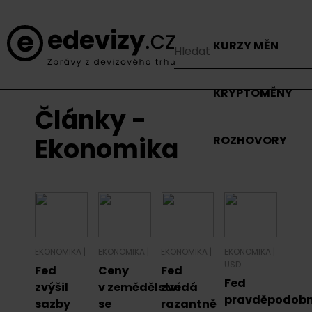
KURZY MĚN
KRYPTOMĚNY
Články -
Ekonomika
ROZHOVORY
EKONOMIKA
|
EKONOMIKA
|
EKONOMIKA
|
EKONOMIKA
|
USD
Fed
Ceny
Fed
Fed
zvýšil
v zemědělství
zvedá
pravděpodob
sazby
se
razantně