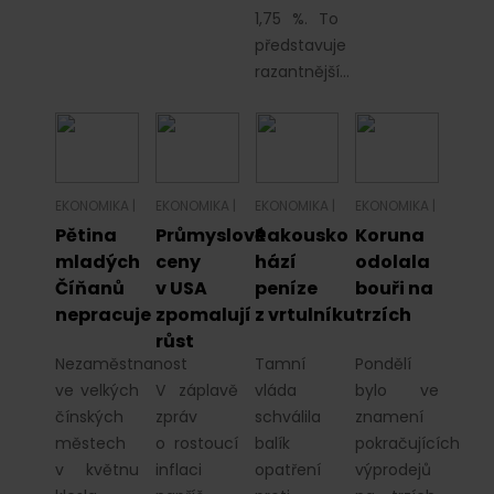
1,75 %. To
představuje
razantnější…
EKONOMIKA
|
EKONOMIKA
|
EKONOMIKA
|
EKONOMIKA
|
Pětina
Průmyslové
Rakousko
Koruna
mladých
ceny
hází
odolala
Číňanů
v USA
peníze
bouři na
nepracuje
zpomalují
z vrtulníku
trzích
růst
Nezaměstnanost
Tamní
Pondělí
ve velkých
V záplavě
vláda
bylo ve
čínských
zpráv
schválila
znamení
městech
o rostoucí
balík
pokračujících
v květnu
inflaci
opatření
výprodejů