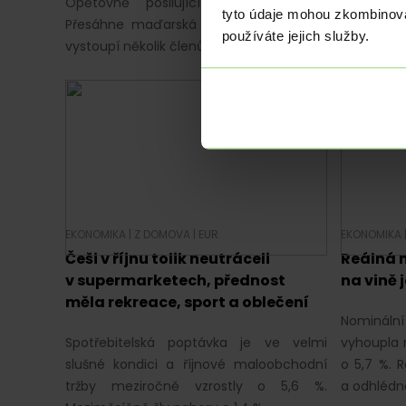
Opětovně posilující americký dolar.
Podle dne
tyto údaje mohou zkombinovat
Přesáhne maďarská inflace 7 %? Dnes
nezaměstn
používáte jejich služby.
vystoupí několik členů ECB.
EKONOMIKA
|
Z DOMOVA
|
EUR
EKONOMIKA
Češi v říjnu tolik neutráceli
Reálná 
v supermarketech, přednost
na vině j
měla rekreace, sport a oblečení
Nominální
Spotřebitelská poptávka je ve velmi
vyhoupla 
slušné kondici a říjnové maloobchodní
o 5,7 %. R
tržby meziročně vzrostly o 5,6 %.
a odhlédn