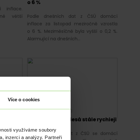
o 6 %
inflace.
dné větší
Podle dnešních dat z ČSÚ domácí
inflace za listopad meziročně vzrostla
o 6 %. Meziměsíčně byla vyšší o 0,2 %.
Alarmující na dnešních…
Více o cookies
EKONOMIKA
|
Z DOMOVA
|
áhne
Český průmysl klesá stále rychleji
ěvnosti využíváme soubory
Podle dnešních dat z ČSÚ se domácí
, inzerci a analýzy. Partneři