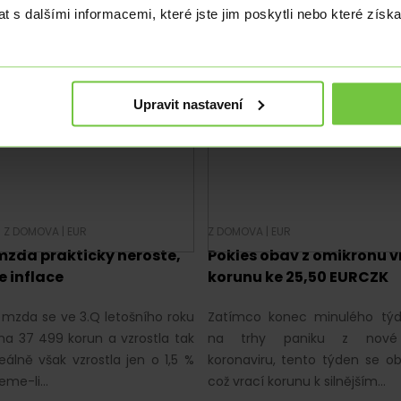
šních dat z MPSV listopadová
Domácí obchodní bilance kle
 s dalšími informacemi, které jste jim poskytli nebo které získa
anost klesla na 3,3 %.
měsíc v řadě. Zahraniční obch
vykázal deficit 18,2 mld. korun.
Upravit nastavení
|
Z DOMOVA
|
EUR
Z DOMOVA
|
EUR
mzda prakticky neroste,
Pokles obav z omikronu v
e inflace
korunu ke 25,50 EURCZK
 mzda se ve 3.Q letošního roku
Zatímco konec minulého týd
na 37 499 korun a vzrostla tak
na trhy paniku z nov
eálně však vzrostla jen o 1,5 %
koronaviru, tento týden se ob
eme-li…
což vrací korunu k silnějším…