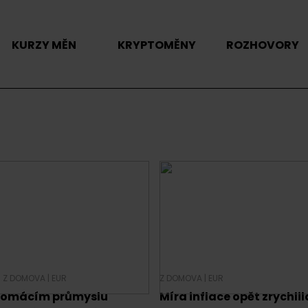
KURZY MĚN
KRYPTOMĚNY
ROZHOVORY
|
Z DOMOVA
|
EUR
Z DOMOVA
|
EUR
domácím průmyslu
Míra inflace opět zrychlil