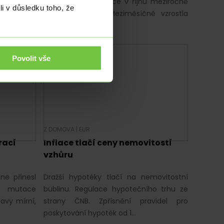
sá už pátý
průmyslová produkce v říjnu meziročně
li v důsledku toho, že
od v říjnu
snížila o 4,9 %. Meziměsíčně vzrostla
o 0,9 %. Výsledky…
Povolit vše
Z DOMOVA
|
EUR
rací
Inflace tlačí ceny nemovitostí
vzhůru
ne přinesl
Dražší hypotéky tlačí na nemovitostní
é mutace
bublinu. Regulace hypotečního trhu ze
avy mírní,
strany ČNB. Zpřísnění pravidel pro
poskytování hypoték od 1…