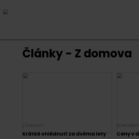
Články - Z domova
Z DOMOVA
|
EKONOMIKA
Krátké ohlédnutí za dvěma lety
Ceny v 