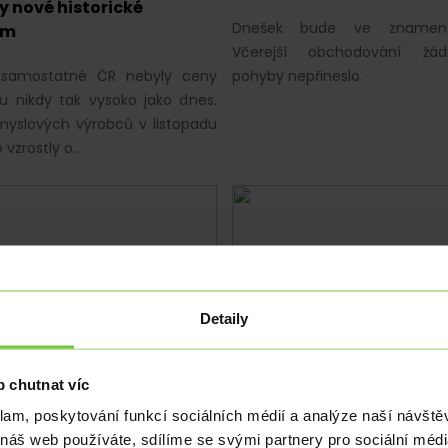
y nové historické
Dnešek bude ve znamení 
um
Včerejší obchodování žá
i samostatné ČR nebyly ceny
pohyby nepřineslo.
u nikdy tak vysoko jako dnes.
yslových výrobců v listopadu
 vzrostly o…
Detaily
|
Z DOMOVA
|
EUR
EKONOMIKA
|
Z DOMOVA
|
EUR
nanost klesla na 3,3 %,
Automobilový průmysl t
 chutnat víc
rvají
zahraniční obchod dolů
klam, poskytování funkcí sociálních médií a analýze naší návšt
 náš web používáte, sdílíme se svými partnery pro sociální média