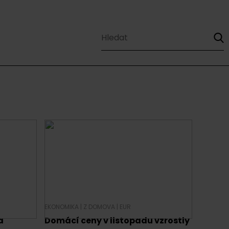
EKONOMIKA
|
Z DOMOVA
|
EUR
a
Domácí ceny v listopadu vzrostly