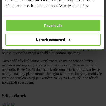
dalšími informacemi, které jste jim poskytli nebo které
březnem už tento faktor vyprchá.
získali v důsledku toho, že používáte jejich služby.
Zatímco v roce 2021 v únoru tržby klesly o 5,2 % v březnu už rostly
o 9,2 %. Znamená to, že letošní březnová útrata Čechů bude
konfrontována s tímto vysokým číslem. Výsledek bude
pravděpodobně velmi nízké tempo růstu tržeb maloobchodníků,
Povolit vše
nebo dokonce pokles.
V březnu už se také naplno projeví negativní vliv války na Ukrajině.
Upravit nastavení
Přehodnocení priorit, za co a kolik Češi utrácejí přijde velmi rychle.
Nejistota budoucího vývoje má na maloobchodní tržby silný dopad
a v březnu to nebude jiné. Velmi pravděpodobně se to projeví v
oblasti luxusního zboží a zboží dlouhodobé spotřeby.
Jako další důležitý faktor, který značí, že maloobchodní tržby
nebudou růst nijak výrazně, jsou rostoucí ceny zboží na pultech
obchodů. Bude častěji docházet k přesunu priorit, omezovat by se
mohly i nákupy přes internet. Jediným faktorem, který by mohl vše
vrátit do starých kolejí je ukončení války na Ukrajině, a to téměř
jakýmkoli způsobem.
Sdílet článek