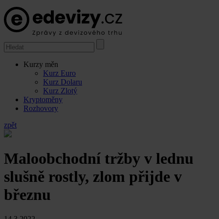
Kurzy měn
Kurz Euro
Kurz Dolaru
Kurz Zlotý
Kryptoměny
Rozhovory
zpět
Maloobchodní tržby v lednu
slušně rostly, zlom přijde v
březnu
14.3.2022