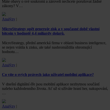
Máte obavy o své soukromí a zároveň nechcete porušovat žádné
zákony? V…
Analýzy
|
MicroStrategy opět generuje zisk a v současné době vlastní
bitcoin v hodnotě 4,4 miliardy dolarů.
MicroStrategy, přední americká firma v oblasti business inteligence,
se nejen vrátila k zisku, ale také nashromáždila ohromující
hodnotu…
Analýzy
|
Co víte o svých právech jako uživatel mobilní aplikace?
V dnešní digitální éře jsou mobilní aplikace nezbytnou součástí
našeho každodenního života. Ať už si užíváte hraní her, nakupování,
…
Analýzy
|