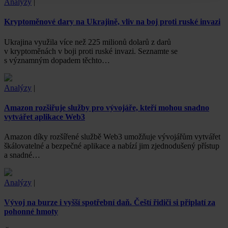
Analýzy
|
Kryptoměnové dary na Ukrajině, vliv na boj proti ruské invazi
Ukrajina využila více než 225 milionů dolarů z darů
v kryptoměnách v boji proti ruské invazi. Seznamte se
s významným dopadem těchto…
Analýzy
|
Amazon rozšiřuje služby pro vývojáře, kteří mohou snadno
vytvářet aplikace Web3
Amazon díky rozšířené službě Web3 umožňuje vývojářům vytvářet
škálovatelné a bezpečné aplikace a nabízí jim zjednodušený přístup
a snadné…
Analýzy
|
Vývoj na burze i vyšší spotřební daň. Čeští řidiči si připlatí za
pohonné hmoty