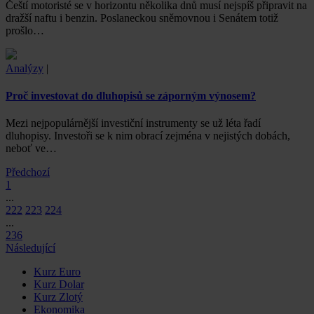
Čeští motoristé se v horizontu několika dnů musí nejspíš připravit na
dražší naftu i benzin. Poslaneckou sněmovnou i Senátem totiž
prošlo…
Analýzy
|
Proč investovat do dluhopisů se záporným výnosem?
Mezi nejpopulárnější investiční instrumenty se už léta řadí
dluhopisy. Investoři se k nim obrací zejména v nejistých dobách,
neboť ve…
Předchozí
1
...
222
223
224
...
236
Následující
Kurz Euro
Kurz Dolar
Kurz Zlotý
Ekonomika