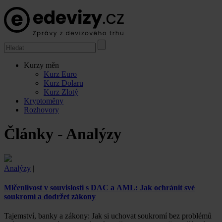
Kurzy měn
Kurz Euro
Kurz Dolaru
Kurz Zlotý
Kryptoměny
Rozhovory
Články - Analýzy
Analýzy
|
Mlčenlivost v souvislosti s DAC a AML: Jak ochránit své
soukromí a dodržet zákony
Tajemství, banky a zákony: Jak si uchovat soukromí bez problémů