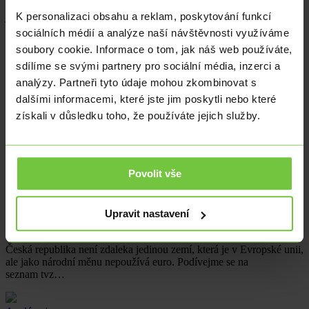
roku 2023 odvody o 45,6 miliard korun. Do celkové sumy
K personalizaci obsahu a reklam, poskytování funkcí
jsou však…
sociálních médií a analýze naší návštěvnosti využíváme
soubory cookie. Informace o tom, jak náš web používáte,
Analýzy
|
sdílíme se svými partnery pro sociální média, inzerci a
Bytová výstavba meziročně klesá. Brzdou jsou hlavně vysoké
analýzy. Partneři tyto údaje mohou zkombinovat s
úrokové sazby
dalšími informacemi, které jste jim poskytli nebo které
získali v důsledku toho, že používáte jejich služby.
Na území České republiky v posledních měsících poklesla bytová
výstavba. Stojí za tím hned několik důvodů, mezi ty hlavní se
však řadí…
Povolit vše
Analýzy
|
V EU bez eura: jaké země stále používají vlastní měnu a co
Upravit nastavení
bude následovat
Česká republika není zdaleka jedinou zemí, která je v Evropské unii,
ale jako národní měnu nepoužívá euro. Podívejme se na
seznam tvz…