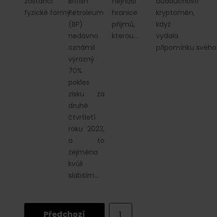
zastánci
British
nejnižší
budoucnosti
fyzické formy…
Petroleum
hranice
kryptoměn,
(BP)
příjmů,
když
nedávno
kterou…
vydala
oznámil
připomínku svéh
výrazný
70%
pokles
zisku za
druhé
čtvrtletí
roku 2023,
a to
zejména
kvůli
slabším…
Předchozí
1