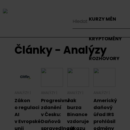
KURZY MĚN
KRYPTOMĚNY
Články - Analýzy
ROZHOVORY
ANALÝZY
|
ANALÝZY
|
ANALÝZY
|
ANALÝZY
|
Zákon
Progresivní
Jak
Americký
o regulaci
zdanění
burza
daňový
AI
v Česku:
Binance
úřad IRS
v Evropské
Daňová
vzdoruje
prohlásil
unii
spravedlnost
zákazu
odměny