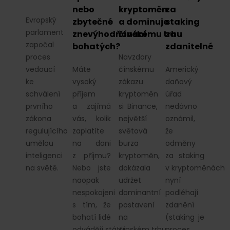
nebo
kryptoměn
za
Evropský
zbytečné
a dominuje
staking
parlament
znevýhodňování
čínskému trhu
za
započal
bohatých?
zdanitelné
proces
Navzdory
vedoucí
Máte
čínskému
Americký
ke
vysoký
zákazu
daňový
schválení
příjem
kryptoměn
úřad
prvního
a zajímá
si Binance,
nedávno
zákona
vás, kolik
největší
oznámil,
regulujícího
zaplatíte
světová
že
umělou
na dani
burza
odměny
inteligenci
z příjmu?
kryptoměn,
za staking
na světě.
Nebo jste
dokázala
v kryptoměnách
naopak
udržet
nyní
nespokojeni
dominantní
podléhají
s tím, že
postavení
zdanění
bohatí lidé
na
(staking je
odvádějí státu…
čínském trhu…
proces,