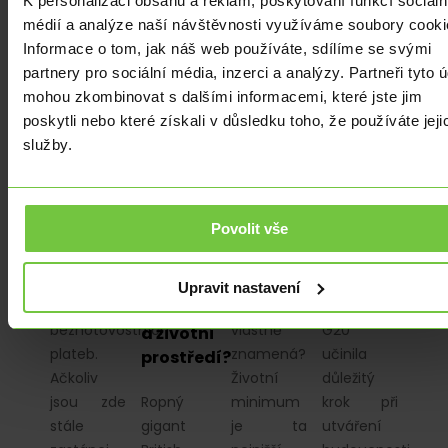
K personalizaci obsahu a reklam, poskytování funkcí sociáln
Evropa:
British
liší
skupiny
médií a analýze naší návštěvnosti využíváme soubory cooki
kam
Petroleum
životní
G20
Informace o tom, jak náš web používáte, sdílíme se svými
směřujeme
hlásí
minimum
Indie:
partnery pro sociální média, inzerci a analýzy. Partneři tyto 
a jaká je
70%
v Česku
Tvorba
mohou zkombinovat s dalšími informacemi, které jste jim
současnost
pokles
a na
globálních
poskytli nebo které získali v důsledku toho, že používáte jeji
zisku
Slovensku?
pravidel
služby.
V posledních
a zvyšuje
pro
letech je
Určitě jste
dividendy:
kryptoměny
více než
už slyšeli
Co to
Povolit vše
kdy jindy
o pojmu
Indie jako
znamená
vyvíjen
„životní
současný
pro
tlak na
minimum,“
předseda
energetického
Upravit nastavení
podporu
ale co to
skupiny
giganta
bezhotovostních
vlastně
G20
a životní
plateb.
znamená?
učinila
prostředí?
Ačkoliv
Životní
důležitý
jsou zde
Ropný
minimum
krok při
stále
gigant
je ta
utváření