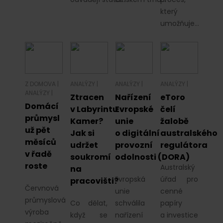
který
umožňuje…
Z DOMOVA
|
ANALÝZY
|
ANALÝZY
|
ANALÝZY
|
ANALÝZY
|
Ztracen
Nařízení
eToro
Domácí
v Labyrintu
Evropské
čelí
průmysl
Kamer?
unie
žalobě
už pět
Jak si
o digitální
australského
měsíců
udržet
provozní
regulátora
v řadě
soukromí
odolnosti (DORA)
roste
Australský
na
Evropská
úřad pro
pracovišti?
Červnová
unie
cenné
průmyslová
Co dělat,
schválila
papíry
výroba
když se
nařízení
a investice