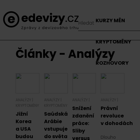
KURZY MĚN
KRYPTOMĚNY
Články - Analýzy
ROZHOVORY
ANALÝZY
|
ANALÝZY
|
ANALÝZY
|
ANALÝZY
|
KRYPTOMĚNY
KRYPTOMĚNY
Snížení
Právní
Jižní
Saúdská
zdanění
revoluce
Korea
Arábie
práce:
v dohodách
a USA
vstupuje
Sliby
budou
do světa
Dlouho
versus