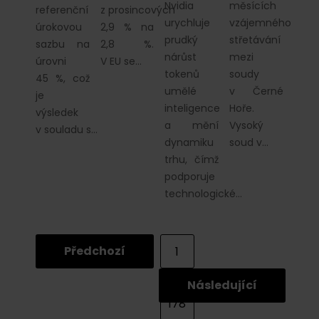
Nvidia
měsících
referenční
z prosincových
urychluje
vzájemného
úrokovou
2,9 % na
prudký
střetávání
sazbu na
2,8 %.
nárůst
mezi
úrovni
V EU se…
tokenů
soudy
45 %, což
umělé
v Černé
je
inteligence
Hoře.
výsledek
a mění
Vysoký
v souladu s…
dynamiku
soud v…
trhu, čímž
podporuje
technologické…
Předchozí
1
...
Následující
178