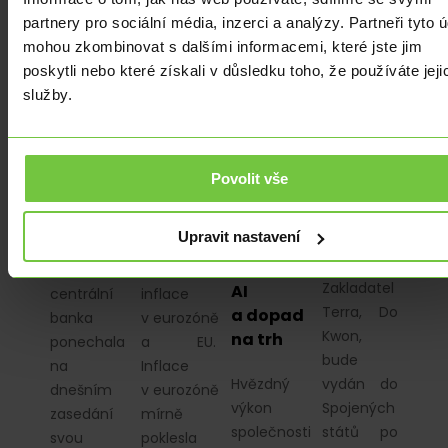
partnery pro sociální média, inzerci a analýzy. Partneři tyto 
mohou zkombinovat s dalšími informacemi, které jste jim
ANALÝZY
|
ANALÝZY
|
ANALÝZY
|
ANALÝZY
|
poskytli nebo které získali v důsledku toho, že používáte jeji
KRYPTOMĚNY
KRYPTOMĚNY
Turecká
Evropská
služby.
Hvězdný
Do Kwon
centrální
inflace
výkon
a Soudní
banka
klesá
společnosti
Případ
přerušila
Nvidia
Terra:
Eurostat
cyklus
Povolit vše
urychluje
Mezinárodní
dnes
zvyšování
prudký
Právní
zveřejnil
sazeb
Upravit nastavení
nárůst
Odysea
finální
tokenů
Turecká
čísla
Zakladatel
AI
centrální
inflace
Terra, Do
a dopad
banka
v eurozóně
Kwon,
na trh
ponechala
a EU.
bude
na
Inflace
Hvězdný
vydán do
dnešním
v eurozóně
výkon
Spojených
zasedání
mírně
společnosti
států po
svou
poklesla