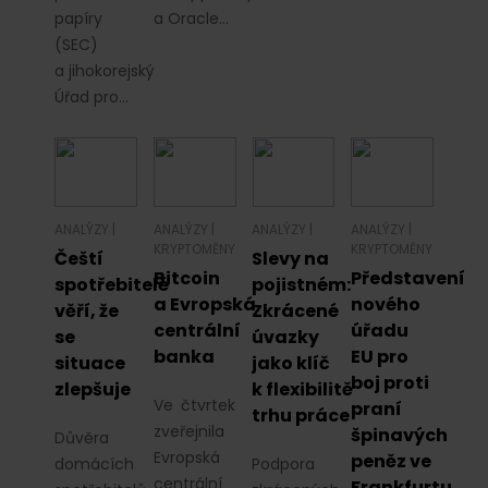
papíry
a Oracle…
(SEC)
a jihokorejský
Úřad pro…
ANALÝZY
|
ANALÝZY
|
ANALÝZY
|
ANALÝZY
|
KRYPTOMĚNY
KRYPTOMĚNY
Čeští
Slevy na
Bitcoin
Představení
spotřebitelé
pojistném:
a Evropská
nového
věří, že
Zkrácené
centrální
úřadu
se
úvazky
banka
EU pro
situace
jako klíč
boj proti
zlepšuje
k flexibilitě
Ve čtvrtek
praní
trhu práce
zveřejnila
špinavých
Důvěra
Evropská
peněz ve
domácích
Podpora
centrální
Frankfurtu