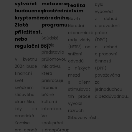
vytvářet
metaverse
byla
realita
budoucnost
prostřednictvím
výpověď
kryptoměn:
národního
Návrh
z dohod
Zlatá
programu
Národní
o provedení
příležitost,
ekonomické
práce
Saúdské
nebo
rady vlády
(DPČ)
Arábie
regulační boj?
(NERV) na
a dohod
představila
snížení
o pracovní
V květnu
průlomovou
odvodů
činnosti
2024 bude
iniciativu,
z nízkých
(DPP)
finanční
která
mezd
považována
svět
překračuje
s cílem
za
svědkem
hranice
stimulovat
jednoduchou
klíčového
běžné
trh práce
a bezdůvodnou…
okamžiku,
kulturní
vyvolal
kdy se
interakce.
rozruch.
americká
Ve
Slibovaný růst…
Komise
spolupráci
pro cenné
s droppGroup