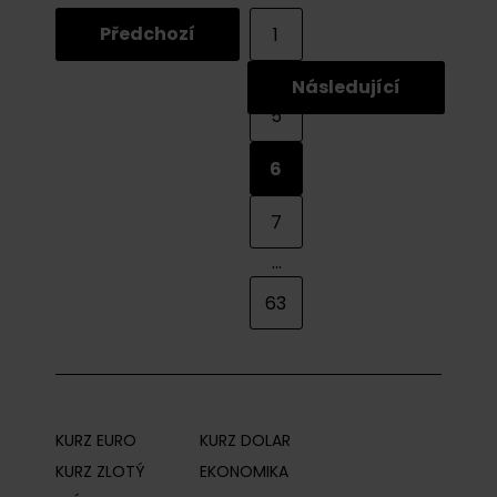
Předchozí
1
...
Následující
5
6
7
...
63
KURZ EURO
KURZ DOLAR
KURZ ZLOTÝ
EKONOMIKA