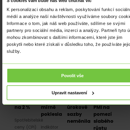
S cookies vám bude náš web chutnat víc
ukazatele
K personalizaci obsahu a reklam, poskytování funkcí sociáln
NFP
médií a analýze naší návštěvnosti využíváme soubory cooki
celkový…
Informace o tom, jak náš web používáte, sdílíme se svými
partnery pro sociální média, inzerci a analýzy. Partneři tyto 
mohou zkombinovat s dalšími informacemi, které jste jim
poskytli nebo které získali v důsledku toho, že používáte jeji
služby.
ANALÝZY
|
ANALÝZY
|
ANALÝZY
|
ANALÝZY
|
EKONOMIKA
|
EKONOMIKA
|
EKONOMIKA
|
EKONOMIKA
|
ZE
ZE
ZE
ZE
ZAHRANIČÍ
|
ZAHRANIČÍ
|
ZAHRANIČÍ
|
ZAHRANIČÍ
|
Povolit vše
Inflace
Důvěra
Maďarská
Ekonomika
v Německu
v evropskou
centrální
eurozóny
v červnu
ekonomiku
banka
v červnu
Upravit nastavení
dosedla
v červnu
v červnu
podle
na 2 %
mírně
úrokové
PMI na
poklesla
sazby
pomezí
Spotřebitelské
neměnila
slabého
ceny (CPI)
Indikátor
růstu