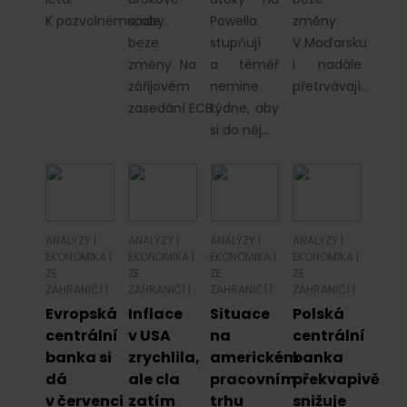
K pozvolnému, ale…
sazby
Powella
změny.
beze
stupňují
V Maďarsku
změny. Na
a téměř
i nadále
zářijovém
nemine
přetrvávají…
zasedání ECB…
týdne, aby
si do něj…
ANALÝZY
|
ANALÝZY
|
ANALÝZY
|
ANALÝZY
|
EKONOMIKA
|
EKONOMIKA
|
EKONOMIKA
|
EKONOMIKA
|
ZE
ZE
ZE
ZE
ZAHRANIČÍ
|
ZAHRANIČÍ
|
ZAHRANIČÍ
|
ZAHRANIČÍ
|
Evropská
Inflace
Situace
Polská
centrální
v USA
na
centrální
banka si
zrychlila,
americkém
banka
dá
ale cla
pracovním
překvapivě
v červenci
zatím
trhu
snižuje