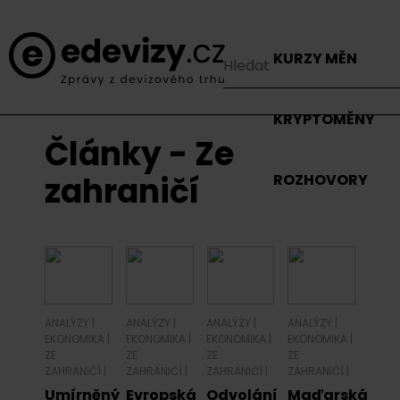
KURZY MĚN
KRYPTOMĚNY
Články - Ze
zahraničí
ROZHOVORY
ANALÝZY
|
ANALÝZY
|
ANALÝZY
|
ANALÝZY
|
EKONOMIKA
|
EKONOMIKA
|
EKONOMIKA
|
EKONOMIKA
|
ZE
ZE
ZE
ZE
ZAHRANIČÍ
|
ZAHRANIČÍ
|
ZAHRANIČÍ
|
ZAHRANIČÍ
|
Umírněný
Evropská
Odvolání
Maďarská