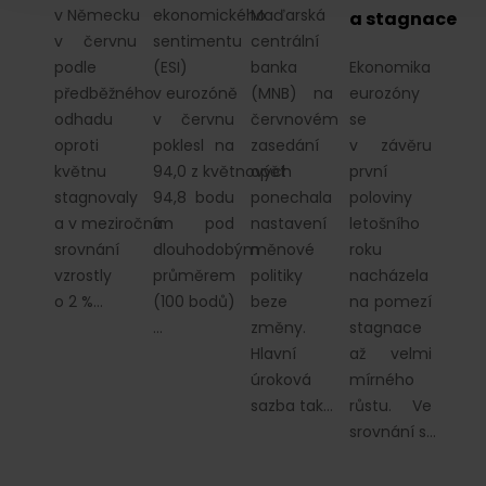
v Německu
ekonomického
Maďarská
a stagnace
v červnu
sentimentu
centrální
podle
(ESI)
banka
Ekonomika
předběžného
v eurozóně
(MNB) na
eurozóny
odhadu
v červnu
červnovém
se
oproti
poklesl na
zasedání
v závěru
květnu
94,0 z květnových
opět
první
stagnovaly
94,8 bodu
ponechala
poloviny
a v meziročním
a pod
nastavení
letošního
srovnání
dlouhodobým
měnové
roku
vzrostly
průměrem
politiky
nacházela
o 2 %…
(100 bodů)
beze
na pomezí
…
změny.
stagnace
Hlavní
až velmi
úroková
mírného
sazba tak…
růstu. Ve
srovnání s…