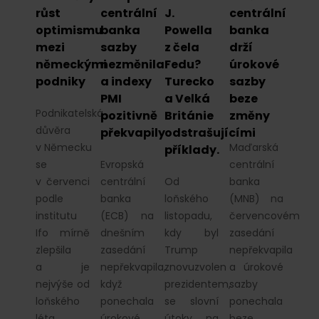
růst
centrální
J.
centrální
optimismu
banka
Powella
banka
mezi
sazby
z čela
drží
německými
nezměnila
Fedu?
úrokové
podniky
a indexy
Turecko
sazby
PMI
a Velká
beze
Podnikatelská
pozitivně
Británie
změny
důvěra
překvapily
odstrašujícími
v Německu
Maďarská
příklady.
se
Evropská
centrální
v červenci
centrální
Od
banka
podle
banka
loňského
(MNB) na
institutu
(ECB) na
listopadu,
červencovém
Ifo mírně
dnešním
kdy byl
zasedání
zlepšila
zasedání
Trump
nepřekvapila
a je
nepřekvapila,
znovuzvolen
a úrokové
nejvýše od
když
prezidentem,
sazby
loňského
ponechala
se slovní
ponechala
léta.
úrokové
útoky na
beze