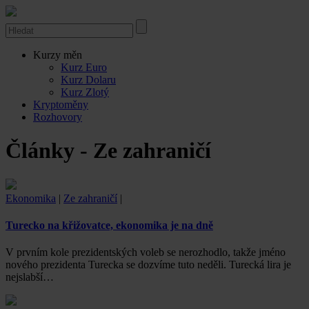
Kurzy měn
Kurz Euro
Kurz Dolaru
Kurz Zlotý
Kryptoměny
Rozhovory
Články - Ze zahraničí
Ekonomika
|
Ze zahraničí
|
Turecko na křižovatce, ekonomika je na dně
V prvním kole prezidentských voleb se nerozhodlo, takže jméno
nového prezidenta Turecka se dozvíme tuto neděli. Turecká lira je
nejslabší…