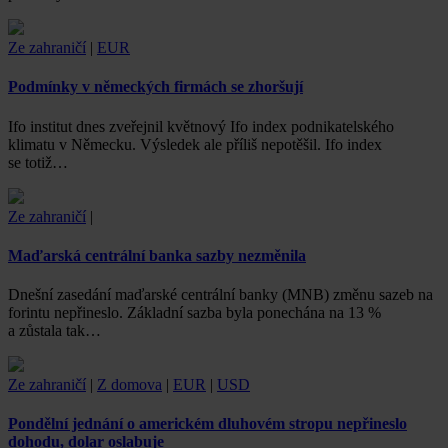
Ze zahraničí
|
EUR
Podmínky v německých firmách se zhoršují
Ifo institut dnes zveřejnil květnový Ifo index podnikatelského
klimatu v Německu. Výsledek ale příliš nepotěšil. Ifo index
se totiž…
Ze zahraničí
|
Maďarská centrální banka sazby nezměnila
Dnešní zasedání maďarské centrální banky (MNB) změnu sazeb na
forintu nepřineslo. Základní sazba byla ponechána na 13 %
a zůstala tak…
Ze zahraničí
|
Z domova
|
EUR
|
USD
Pondělní jednání o americkém dluhovém stropu nepřineslo
dohodu, dolar oslabuje