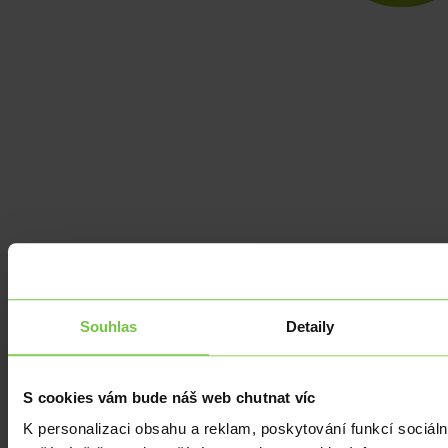
Ze zahraničí
|
USD
Proč nepatří Írán k nejbohatším zemím v Asii?
Souhlas
Detaily
Írán disponuje obřími zásobami nejen ropy a zemního plynu. Má
relativně mladou a vzdělanou populaci. Polohu by Íránu mohla
řada zemí…
S cookies vám bude náš web chutnat víc
K personalizaci obsahu a reklam, poskytování funkcí sociáln
Ze zahraničí
|
Z domova
|