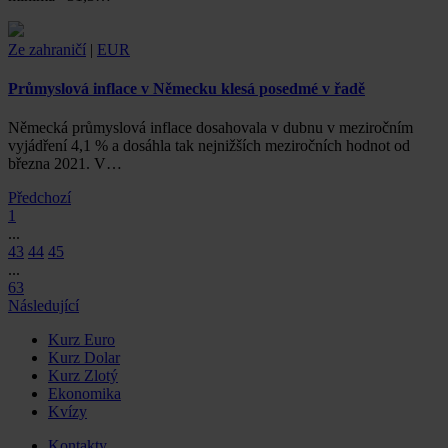
Ze zahraničí
|
EUR
Průmyslová inflace v Německu klesá posedmé v řadě
Německá průmyslová inflace dosahovala v dubnu v meziročním
vyjádření 4,1 % a dosáhla tak nejnižších meziročních hodnot od
března 2021. V…
Předchozí
1
...
43
44
45
...
63
Následující
Kurz Euro
Kurz Dolar
Kurz Zlotý
Ekonomika
Kvízy
Kontakty