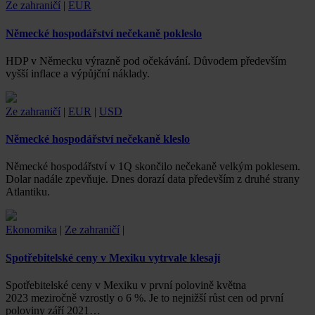
Ze zahraničí
|
EUR
Německé hospodářství nečekaně pokleslo
HDP v Německu výrazně pod očekávání. Důvodem především
vyšší inflace a výpůjční náklady.
Ze zahraničí
|
EUR
|
USD
Německé hospodářství nečekaně kleslo
Německé hospodářství v 1Q skončilo nečekaně velkým poklesem.
Dolar nadále zpevňuje. Dnes dorazí data především z druhé strany
Atlantiku.
Ekonomika
|
Ze zahraničí
|
Spotřebitelské ceny v Mexiku vytrvale klesají
Spotřebitelské ceny v Mexiku v první polovině května
2023 meziročně vzrostly o 6 %. Je to nejnižší růst cen od první
poloviny září 2021…