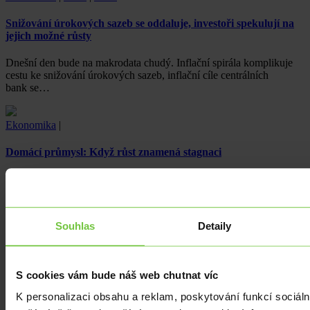
Snižování úrokových sazeb se oddaluje, investoři spekulují na
jejich možné růsty
Dnešní den bude na makrodata chudý. Inflační spirála komplikuje
cestu ke snižování úrokových sazeb, inflační cíle centrálních
bank se…
Ekonomika
|
Domácí průmysl: Když růst znamená stagnaci
Domácí průmyslová výroba za březen meziročně vzrostla o 2,2 %,
což je sice kladný výsledek a produkce roste, přesto spíše
stagnujeme…
Souhlas
Detaily
S cookies vám bude náš web chutnat víc
K personalizaci obsahu a reklam, poskytování funkcí sociáln