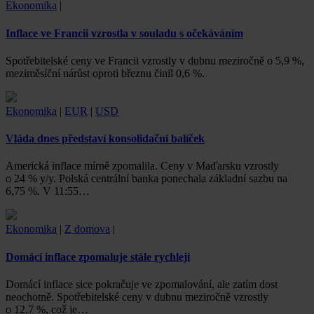
Ekonomika
|
Inflace ve Francii vzrostla v souladu s očekáváním
Spotřebitelské ceny ve Francii vzrostly v dubnu meziročně o 5,9 %,
meziměsíční nárůst oproti březnu činil 0,6 %.
Ekonomika
|
EUR
|
USD
Vláda dnes představí konsolidační balíček
Americká inflace mírně zpomalila. Ceny v Maďarsku vzrostly
o 24 % y/y. Polská centrální banka ponechala základní sazbu na
6,75 %. V 11:55…
Ekonomika
|
Z domova
|
Domácí inflace zpomaluje stále rychleji
Domácí inflace sice pokračuje ve zpomalování, ale zatím dost
neochotně. Spotřebitelské ceny v dubnu meziročně vzrostly
o 12,7 %, což je…