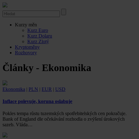
Kurzy měn
Kurz Euro
Kurz Dolaru
Kurz Zlotý
Kryptoměny
Rozhovory
Články - Ekonomika
Ekonomika
|
PLN
|
EUR
|
USD
Inflace polevuje, koruna oslabuje
Pokles tempa růstu tuzemských spotřebitelských cen pokračuje.
Bank of England dle očekávání rozhodla o zvýšení úrokových
sazeb. Vláda…