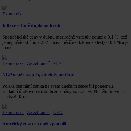
Ekonomika
|
Inflace v Číně dupla na brzdu
Spotřebitelské ceny v dubnu meziročně vzrostly pouze o 0,1 %, což
je nejméně od února 2021. meziměsíčně dokonce klesly o 0,1 % a je
to už…
Ekonomika
|
Ze zahraničí
|
PLN
NBP nepřekvapila, ale zlotý posiluje
Polská centrální banka na svém dnešním zasedání ponechala
základní úrokovou sazbu beze změny na 6,75 %. Na této úrovni se
nachází již od…
Ekonomika
|
Ze zahraničí
|
USD
Americký růst cen opět zpomalil