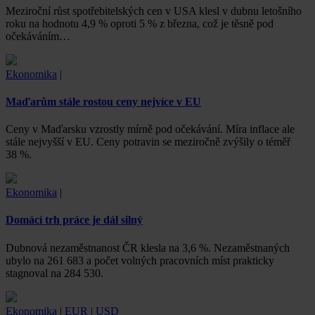
Meziroční růst spotřebitelských cen v USA klesl v dubnu letošního
roku na hodnotu 4,9 % oproti 5 % z března, což je těsně pod
očekáváním…
Ekonomika
|
Maďarům stále rostou ceny nejvíce v EU
Ceny v Maďarsku vzrostly mírně pod očekávání. Míra inflace ale
stále nejvyšší v EU. Ceny potravin se meziročně zvýšily o téměř
38 %.
Ekonomika
|
Domácí trh práce je dál silný
Dubnová nezaměstnanost ČR klesla na 3,6 %. Nezaměstnaných
ubylo na 261 683 a počet volných pracovních míst prakticky
stagnoval na 284 530.
Ekonomika
|
EUR
|
USD