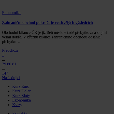
Ekonomika
|
Zahraniční obchod pokračuje ve skvělých výsledcích
Obchodní bilance ČR je již třetí měsíc v řadě přebytková a stojí si
velmi dobře. V březnu bilance zahraničního obchodu dosáhla
přebytku…
Předchozí
1
...
79
80
81
...
147
Následující
Kurz Euro
Kurz Dolar
Kurz Zlotý
Ekonomika
Kvízy
Kontakty