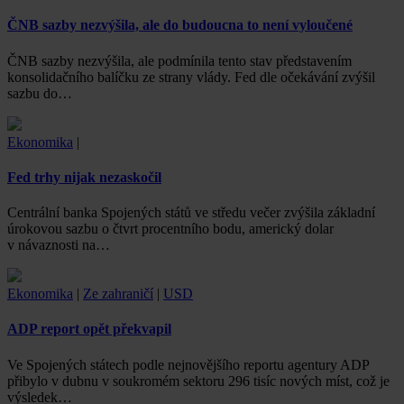
ČNB sazby nezvýšila, ale do budoucna to není vyloučené
ČNB sazby nezvýšila, ale podmínila tento stav představením
konsolidačního balíčku ze strany vlády. Fed dle očekávání zvýšil
sazbu do…
Ekonomika
|
Fed trhy nijak nezaskočil
Centrální banka Spojených států ve středu večer zvýšila základní
úrokovou sazbu o čtvrt procentního bodu, americký dolar
v návaznosti na…
Ekonomika
|
Ze zahraničí
|
USD
ADP report opět překvapil
Ve Spojených státech podle nejnovějšího reportu agentury ADP
přibylo v dubnu v soukromém sektoru 296 tisíc nových míst, což je
výsledek…