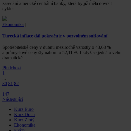
zasedání americké centrální banky, která by již měla dovršit
cyklus…
Ekonomika
|
Turecká inflace dál pokračuje v pozvolném snižování
Spotřebitelské ceny v dubnu meziročně vzrostly o 43,68 %
a průmyslové ceny šly nahoru o 52,11 %. I když se jedná o velmi
dramatické…
Předchozí
1
...
80
81
82
...
147
Následující
Kurz Euro
Kurz Dolar
Kurz Zlotý
Ekonomika
Kvízy