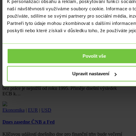
K personalizaci obsahu a reklam, poskytování funkcí sociáln
naší návštěvnosti využíváme soubory cookie. Informace o t
používáte, sdílíme se svými partnery pro sociální média, inz
Partneři tyto údaje mohou zkombinovat s dalšími informacemi
poskytli nebo které získali v důsledku toho, že používáte jeji
Povolit vše
Ekonomika
|
EUR
Míra nezaměstnanosti v eurozóně poklesla
Upravit nastavení
V březnu poklesla nezaměstnanost v eurozóně na 6,5 %. Počet lidí
bez práce je nejnižší od roku 1995. Přiměje dnešní výsledek
ECB k…
Ekonomika
|
EUR
|
USD
Dnes zasedne ČNB a Fed
Klíčovou událostí dnešního dne pro finanční trhy bude večerní