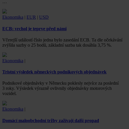
…
Ekonomika
|
EUR
|
USD
ECB: vrchol je teprve před námi
Včerejší událostí číslo jedna bylo zasedání ECB. Ta dle očekávání
zvýšila sazby o 25 bodů, základní sazba tak dosáhla 3,75 %.
Ekonomika
|
Tristní výsledek německých podnikových objednávek
Podnikové objednávky v Německu poklesly nejvíce za poslední
3 roky. Výsledek výrazně ovlivnily objednávky motorových
vozidel.
Ekonomika
|
Domácí maloobchodní tržby zažívají další propad