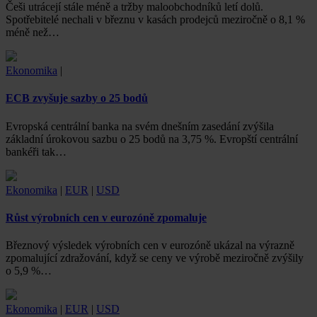
Češi utrácejí stále méně a tržby maloobchodníků letí dolů.
Spotřebitelé nechali v březnu v kasách prodejců meziročně o 8,1 %
méně než…
Ekonomika
|
ECB zvyšuje sazby o 25 bodů
Evropská centrální banka na svém dnešním zasedání zvýšila
základní úrokovou sazbu o 25 bodů na 3,75 %. Evropští centrální
bankéři tak…
Ekonomika
|
EUR
|
USD
Růst výrobních cen v eurozóně zpomaluje
Březnový výsledek výrobních cen v eurozóně ukázal na výrazně
zpomalující zdražování, když se ceny ve výrobě meziročně zvýšily
o 5,9 %…
Ekonomika
|
EUR
|
USD