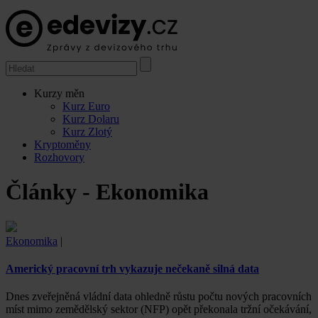
Kurzy měn
Kurz Euro
Kurz Dolaru
Kurz Zlotý
Kryptoměny
Rozhovory
Články - Ekonomika
Ekonomika
|
Americký pracovní trh vykazuje nečekaně silná data
Dnes zveřejněná vládní data ohledně růstu počtu nových pracovních
míst mimo zemědělský sektor (NFP) opět překonala tržní očekávání,