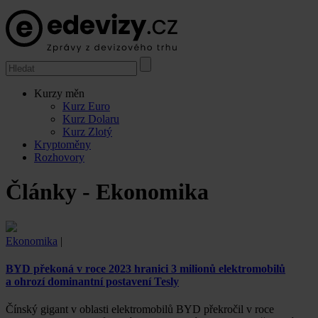
Kurzy měn
Kurz Euro
Kurz Dolaru
Kurz Zlotý
Kryptoměny
Rozhovory
Články - Ekonomika
Ekonomika
|
BYD překoná v roce 2023 hranici 3 milionů elektromobilů
a ohrozí dominantní postavení Tesly
Čínský gigant v oblasti elektromobilů BYD překročil v roce