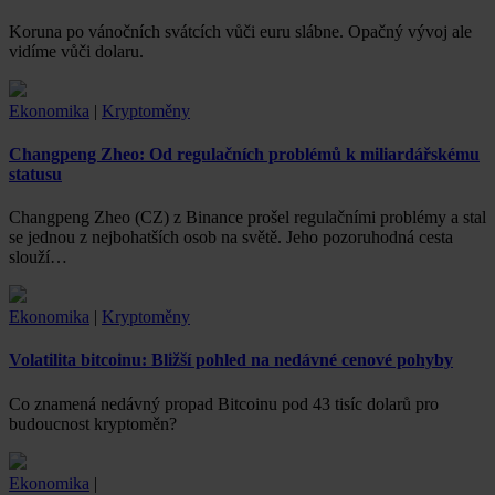
Koruna po vánočních svátcích vůči euru slábne. Opačný vývoj ale
vidíme vůči dolaru.
Ekonomika
|
Kryptoměny
Changpeng Zheo: Od regulačních problémů k miliardářskému
statusu
Changpeng Zheo (CZ) z Binance prošel regulačními problémy a stal
se jednou z nejbohatších osob na světě. Jeho pozoruhodná cesta
slouží…
Ekonomika
|
Kryptoměny
Volatilita bitcoinu: Bližší pohled na nedávné cenové pohyby
Co znamená nedávný propad Bitcoinu pod 43 tisíc dolarů pro
budoucnost kryptoměn?
Ekonomika
|