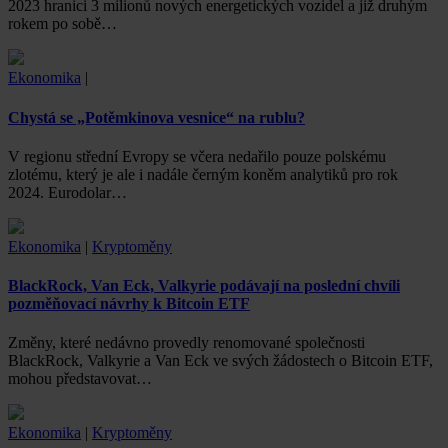
2023 hranici 3 milionů nových energetických vozidel a již druhým
rokem po sobě…
Ekonomika
|
Chystá se „Potěmkinova vesnice“ na rublu?
V regionu střední Evropy se včera nedařilo pouze polskému
zlotému, který je ale i nadále černým koněm analytiků pro rok
2024. Eurodolar…
Ekonomika
|
Kryptoměny
BlackRock, Van Eck, Valkyrie podávají na poslední chvíli
pozměňovací návrhy k Bitcoin ETF
Změny, které nedávno provedly renomované společnosti
BlackRock, Valkyrie a Van Eck ve svých žádostech o Bitcoin ETF,
mohou představovat…
Ekonomika
|
Kryptoměny