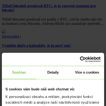
Těžaři bitcoinů prodávají BTC: je to varovné znamení pro
bitcoin?
Těžaři Bitcoinů prodávají své podíly v BTC, což by mohlo mít vliv
na budoucí cenu Bitcoinu. Aktivita těžařů sice naznačuje medvědí…
Ekonomika
|
Vyměňte diáře a kalendáře, je tu nový rok!
Vítejte v novém roce! Konec roku přinesl jen makrodata okrajového
významu. Inflace ve Španělsku ustupuje. V Chicagu zpomalila
výroba.
Souhlas
Detaily
Více o cookies
Ekonomika
|
EUR
Koruna nadále pod tlakem
S cookies vám bude náš web chutnat víc
Koruna nadále ztrácí. Zlotý je nejdražší za poslední dva měsíce.
K personalizaci obsahu a reklam, poskytování funkcí
Dnešek bez zajímavých zpráv.
sociálních médií a analýze naší návštěvnosti využíváme