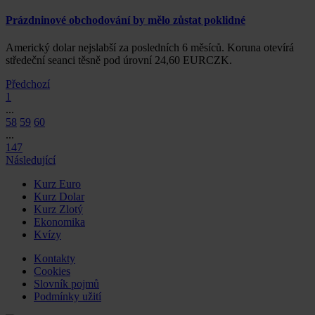
Prázdninové obchodování by mělo zůstat poklidné
Americký dolar nejslabší za posledních 6 měsíců. Koruna otevírá
středeční seanci těsně pod úrovní 24,60 EURCZK.
Předchozí
1
...
58
59
60
...
147
Následující
Kurz Euro
Kurz Dolar
Kurz Zlotý
Ekonomika
Kvízy
Kontakty
Cookies
Slovník pojmů
Podmínky užití