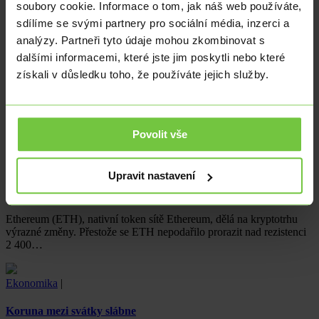
soubory cookie. Informace o tom, jak náš web používáte,
Ekonomika
|
Kryptoměny
sdílíme se svými partnery pro sociální média, inzerci a
analýzy. Partneři tyto údaje mohou zkombinovat s
Rozhodnutí soudu USA: Co to znamená pro Terraform Labs
dalšími informacemi, které jste jim poskytli nebo které
a Do Kwona?
získali v důsledku toho, že používáte jejich služby.
Objevte důsledky nedávného rozhodnutí amerického soudu
v případu Terraform Labs a Do Kwon. Zjistěte, proč americký soud
rozhodl ve…
Povolit vše
Ekonomika
|
Kryptoměny
Upravit nastavení
3 důvody, proč cena Etherea (ETH) tento týden téměř
prolomila hranici 2,5 tisíce dolarů
Ethereum (ETH), nativní token sítě Ethereum, dělá na kryptotrhu
výrazné změny. Přestože se ETH nepodařilo prorazit nad rezistenci
2 400…
Ekonomika
|
Koruna mezi svátky slábne