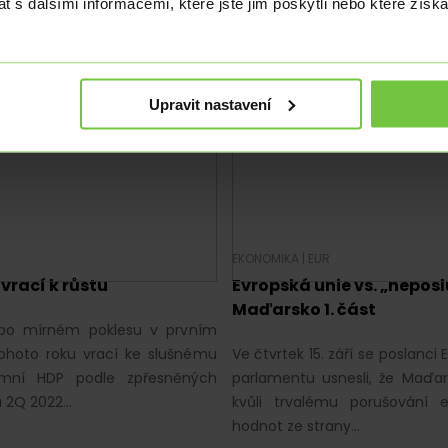
jí. Německá ekonomika se děsí
zpomalení růstu cen prů
 s dalšími informacemi, které jste jim poskytli nebo které získa
. Britská libra stále slábne
výrobců na 37,1 %, dnešní r
e tak v…
překvapilo svou akcelerací. Ty
Upravit nastavení
|
EKONOMIKA
|
EUR
 vrací k růstu
Evropská unie vs. „nepos
Maďarsko 1. část
 po mírném poklesu v prvním
 tohoto roku vrací ke slušnému
Ve čtvrtek 15. září se poslanci
amní HDP podle zpřesněných
parlamentu usnesli, že Maďar
 2Q 2022…
kvůli trvalému porušování 
hodnot ze strany…