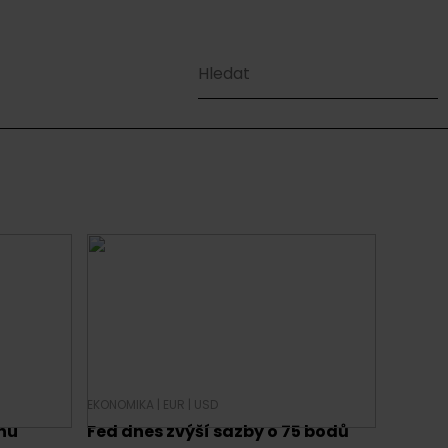
EKONOMIKA
|
EUR
|
USD
nu
Fed dnes zvýší sazby o 75 bodů