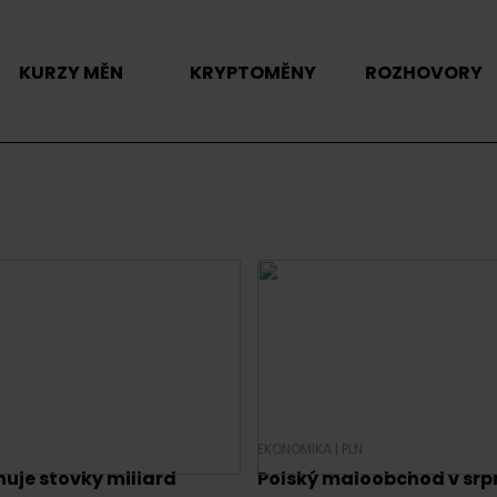
KURZY MĚN
KRYPTOMĚNY
ROZHOVORY
|
EKONOMIKA
|
PLN
uje stovky miliard
Polský maloobchod v srp