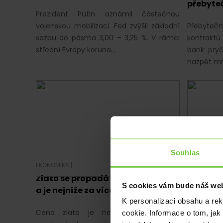
přebyteč
Prezident Putin oznámil částečnou
vojenskou mobilizaci. Fed zvýšil základní
Přebytečná
sazbu do pásma 3,00 – 3,25 %. V rámci
kontrakt
střední Evropy koruna…
bank pryč
nazpět m
Souhlas
EKONOMIKA
|
EKONOMIKA
Zlato se propadá stále hlouběji
Makroda
S cookies vám bude náš web
a je nejníže za více než dva roky
„prodlo
K personalizaci obsahu a re
Cena zlata je nejníže od začátku
Evropská
cookie. Informace o tom, jak