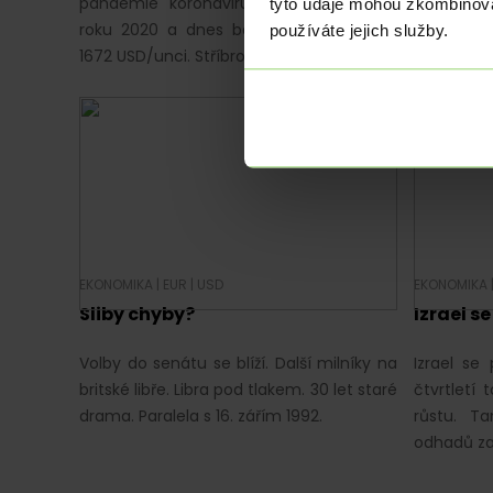
pandemie koronaviru v první polovině
pauze oži
tyto údaje mohou zkombinovat
roku 2020 a dnes balancuje na hranici
tuhé zimy
používáte jejich služby.
1672 USD/unci. Stříbro je na…
a pokračuj
EKONOMIKA
|
EUR
|
USD
EKONOMIKA
Sliby chyby?
Izrael se
Volby do senátu se blíží. Další milníky na
Izrael se
britské libře. Libra pod tlakem. 30 let staré
čtvrtletí
drama. Paralela s 16. zářím 1992.
růstu. T
odhadů za