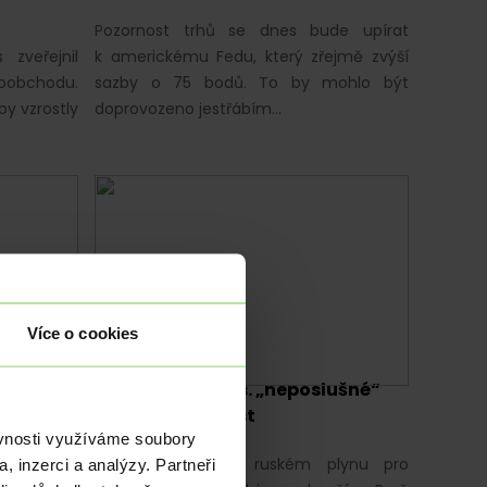
Pozornost trhů se dnes bude upírat
 zveřejnil
k americkému Fedu, který zřejmě zvýší
obchodu.
sazby o 75 bodů. To by mohlo být
by vzrostly
doprovozeno jestřábím…
Více o cookies
EKONOMIKA
|
EUR
cku
Evropská unie vs. „neposlušné“
Maďarsko 2. část
ěvnosti využíváme soubory
pen mírné
Mýtus o levném ruském plynu pro
, inzerci a analýzy. Partneři