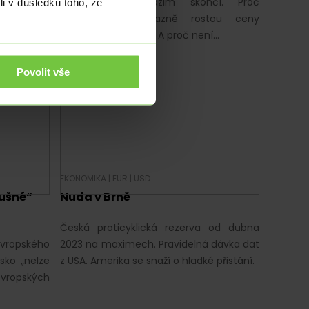
myslových
Maďary na podzim skončí. Proč
li v důsledku toho, že
anní číslo
v Maďarsku výrazně rostou ceny
…
potravin až od léta? A proč není…
Povolit vše
EKONOMIKA
|
EUR
|
USD
lušné“
Nuda v Brně
Česká proticyklická rezerva od dubna
 Evropského
2023 na maximech. Pravidelná dávka dat
sko „nelze
z USA. Amerika se snaží o hladké přistání.
evropských