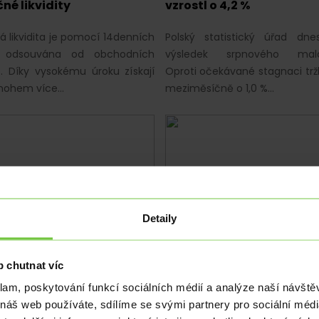
né likvidity
vzrostl o 4,2 %
 likvidita je pomocí 14denních
Polský statistický úřad dnes
ů odsouvána od obchodních
výsledek srpnového malo
. Díky vysokému úroku získají
Oproti očekávané stagnaci trž
nohem více…
meziměsíčně o 1,0 %…
Detaily
|
PLN
|
EUR
|
USD
EKONOMIKA
|
ta se probouzejí po
Průmyslové ceny v Něme
 chutnat víc
uženém víkendu“
robustně vzrostly
klam, poskytování funkcí sociálních médií a analýze naší návšt
 makrodata dnes po pondělní
Zatímco trhy čekaly za sr
 náš web používáte, sdílíme se svými partnery pro sociální média