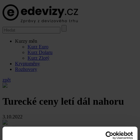
Kurzy měn
Kurz Euro
Kurz Dolaru
Kurz Zlotý
Kryptoměny
Rozhovory
zpět
Turecké ceny letí dál nahoru
3.10.2022
Tomáš Volf
Aby se Turci nemuseli mít tak špatně, musí se mít nejprve výrazně