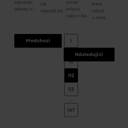
započala
dorazí
tak
které
debatu o…
inflace
nejvyšší od…
nabyli
také z USA.
v době…
Předchozí
1
...
Následující
111
112
113
...
147