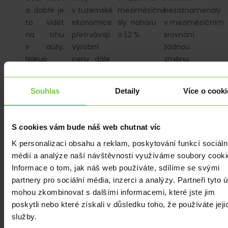
a dobře je
v tuzemské
meziměsíčně
nezaznamenaly
to vidět
ekonomice
šly nahoru
v meziměsíčním
na trhu
přetrvávají.
o 1,2 %.
srovnání
s auty.
Výrobní
žádnou
Nákup
ceny dále
změnu.
auta je
zrychlily
Většinové
typická
svůj růst.
očekávání
Souhlas
Detaily
Více o cooki
položka
trhu
výdajů,
počítalo
kterou
s růstem o…
S cookies vám bude náš web chutnat víc
spotřebitelé
K personalizaci obsahu a reklam, poskytování funkcí sociáln
odsunou
médií a analýze naší návštěvnosti využíváme soubory cooki
na lepší
Informace o tom, jak náš web používáte, sdílíme se svými
časy jako…
partnery pro sociální média, inzerci a analýzy. Partneři tyto 
mohou zkombinovat s dalšími informacemi, které jste jim
poskytli nebo které získali v důsledku toho, že používáte jeji
služby.