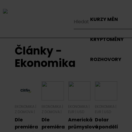
KURZY MĚN
KRYPTOMĚNY
Články -
Ekonomika
ROZHOVORY
EKONOMIKA
|
EKONOMIKA
|
EKONOMIKA
|
EKONOMIKA
|
Z DOMOVA
|
Z DOMOVA
|
EUR
|
USD
EUR
|
USD
Dle
Dle
Americká
Dolar
premiéra
premiéra
průmyslová
v pondělí