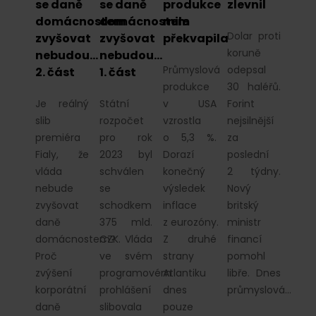
se daně
se daně
produkce
zlevnil
domácnostem
domácnostem
mile
Dolar proti
zvyšovat
zvyšovat
překvapila
koruně
nebudou…
nebudou…
Průmyslová
odepsal
2. část
1. část
produkce
30 haléřů.
Je reálný
Státní
v USA
Forint
slib
rozpočet
vzrostla
nejsilnější
premiéra
pro rok
o 5,3 %.
za
Fialy, že
2023 byl
Dorazí
poslední
vláda
schválen
konečný
2 týdny.
nebude
se
výsledek
Nový
zvyšovat
schodkem
inflace
britský
daně
375 mld.
z eurozóny.
ministr
domácnostem?
CZK. Vláda
Z druhé
financí
Proč
ve svém
strany
pomohl
zvýšení
programovém
Atlantiku
libře. Dnes
korporátní
prohlášení
dnes
průmyslová…
daně
slibovala
pouze