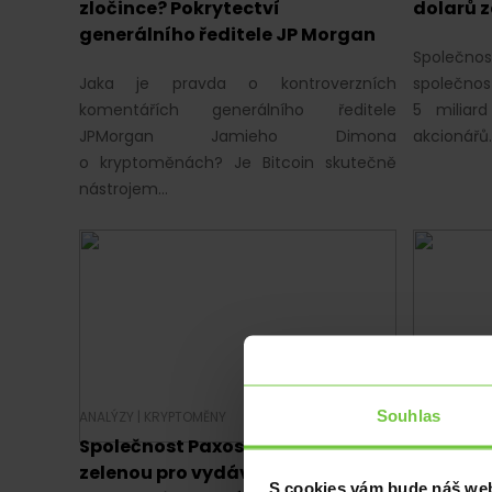
zločince? Pokrytectví
dolarů z
generálního ředitele JP Morgan
Společn
Jaka je pravda o kontroverzních
společno
komentářích generálního ředitele
5 miliar
JPMorgan Jamieho Dimona
akcionářů.
o kryptoměnách? Je Bitcoin skutečně
nástrojem…
Souhlas
ANALÝZY
|
KRYPTOMĚNY
ANALÝZY
|
K
Společnost Paxos dostala
Další kr
zelenou pro vydávání
ředitele
S cookies vám bude náš web