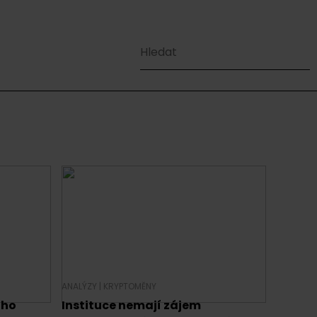
ANALÝZY
|
KRYPTOMĚNY
ího
Instituce nemají zájem