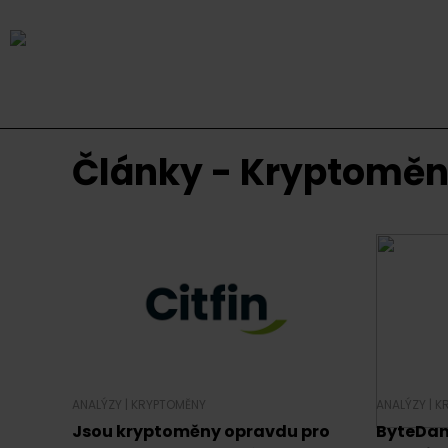
Články - Kryptomě
ANALÝZY
|
KRYPTOMĚNY
ANALÝZY
|
K
Jsou kryptoměny opravdu pro
ByteDanc