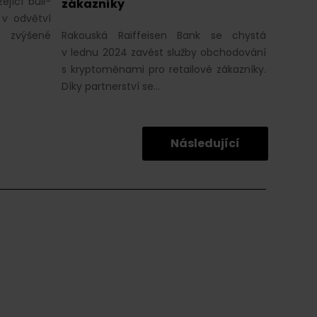
ející bull-
zákazníky
 v odvětví
y zvýšené
Rakouská Raiffeisen Bank se chystá
v lednu 2024 zavést služby obchodování
s kryptoměnami pro retailové zákazníky.
Díky partnerství se…
Následující