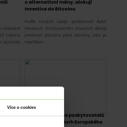
ili
o alternativní měny, alokují
investice do Bitcoinu
Podle nových údajů společnosti Bybit
a následné
Research institucionální investoři dávají
93 milionů
přednost bitcoinu před altcoiny, jako je
i upoutaly
například…
Více o cookies
ANALÝZY
|
KRYPTOMĚNY
banky
Zlepšení regulace poskytovatelů
soukromí
krypto služeb: Návrh Evropského