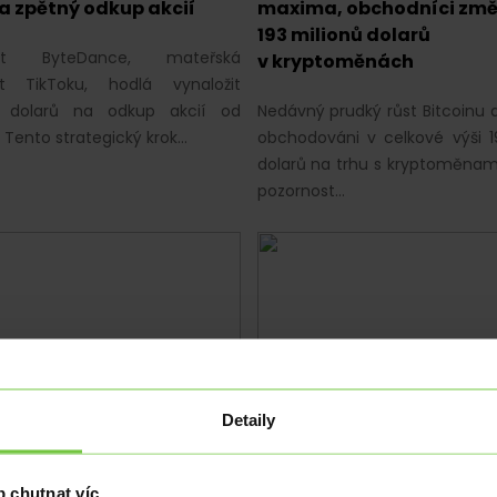
a zpětný odkup akcií
maxima, obchodníci změn
193 milionů dolarů
ost ByteDance, mateřská
v kryptoměnách
st TikToku, hodlá vynaložit
d dolarů na odkup akcií od
Nedávný prudký růst Bitcoinu 
 Tento strategický krok…
obchodováni v celkové výši 1
dolarů na trhu s kryptoměnam
pozornost…
Detaily
RYPTOMĚNY
ANALÝZY
|
KRYPTOMĚNY
oky bývalého generálního
Projekt CBDC: Centrální 
 Binance CZ: Investice do
upřednostňují ochranu 
 chutnat víc