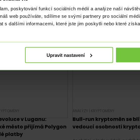
ěn v biotechnologickém
V souvislosti s obavami o
klam, poskytování funkcí sociálních médií a analýze naší návšt
u
v digitálních měnách centrá
 náš web používáte, sdílíme se svými partnery pro sociální média
enerální ředitel Binance CZ
(CBDC) ujišťuje představitel
 s dalšími informacemi, které jste jim poskytli nebo které získa
své plány po rezignaci, včetně
mezinárodní platby (BIS)…
do biotechnologického výzkumu
ingu…
Upravit nastavení
RYPTOMĚNY
ANALÝZY
|
KRYPTOMĚNY
evoluce v Luganu:
Bull-run kryptoměn se blíž
ké město přijímá Polygon
vedoucí osobnosti krypt
lé platby