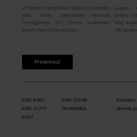
Vzhledem k probíhající diskusi o možném
Lugano, 
riziku útěku zakladatele Binance,
jezera v j
Changpenga ‚CZ‘ Zhaoa, probíhající
vlny kryp
soudní řízení znervózňuje…
sílu techn
Předchozí
KURZ EURO
KURZ DOLAR
Kontakty
KURZ ZLOTÝ
EKONOMIKA
Slovník 
KVÍZY