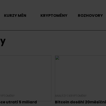
KURZY MĚN
KRYPTOMĚNY
ROZHOVORY
ny
RYPTOMĚNY
ANALÝZY
|
KRYPTOMĚNY
e utratí 5 miliard
Bitcoin dosáhl 20měsíčn