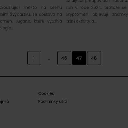
Analytici předpovídají nadcház
okouzlující město na břehu
run v roce 2024, protože se
ižním Švýcarsku, se dostává na
kryptoměn objevují známk
toměn. Lugano, které využívá
tržní aktivity a…
ologie…
1
...
46
47
48
Cookies
pojmů
Podmínky užití