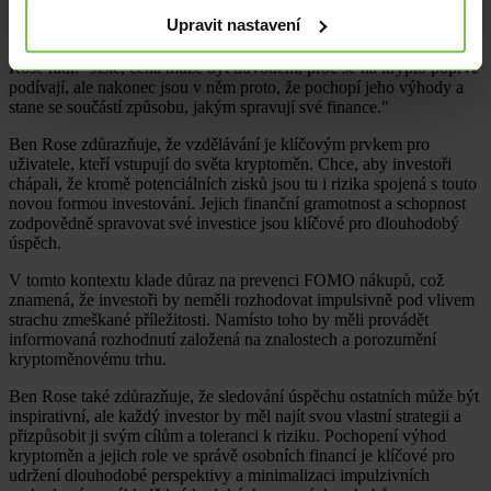
uživatelé pochopili jejich výhody a zodpovědně spravovali své
Upravit nastavení
finance.
Rose radí: "Jistě, cena může být důvodem, proč se na krypto poprvé
podívají, ale nakonec jsou v něm proto, že pochopí jeho výhody a
stane se součástí způsobu, jakým spravují své finance."
Ben Rose zdůrazňuje, že vzdělávání je klíčovým prvkem pro
uživatele, kteří vstupují do světa kryptoměn. Chce, aby investoři
chápali, že kromě potenciálních zisků jsou tu i rizika spojená s touto
novou formou investování. Jejich finanční gramotnost a schopnost
zodpovědně spravovat své investice jsou klíčové pro dlouhodobý
úspěch.
V tomto kontextu klade důraz na prevenci FOMO nákupů, což
znamená, že investoři by neměli rozhodovat impulsivně pod vlivem
strachu zmeškané příležitosti. Namísto toho by měli provádět
informovaná rozhodnutí založená na znalostech a porozumění
kryptoměnovému trhu.
Ben Rose také zdůrazňuje, že sledování úspěchu ostatních může být
inspirativní, ale každý investor by měl najít svou vlastní strategii a
přizpůsobit ji svým cílům a toleranci k riziku. Pochopení výhod
kryptoměn a jejich role ve správě osobních financí je klíčové pro
udržení dlouhodobé perspektivy a minimalizaci impulzivních