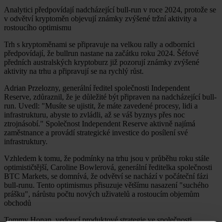
Analytici předpovídají nadcházející bull-run v roce 2024, protože se
v odvětví kryptoměn objevují známky zvýšené tržní aktivity a
rostoucího optimismu
Trh s kryptoměnami se připravuje na velkou rally a odborníci
předpovídají, že bullrun nastane na začátku roku 2024. Šéfové
předních australských kryptoburz již pozorují známky zvýšené
aktivity na trhu a připravují se na rychlý růst.
Adrian Przelozny, generální ředitel společnosti Independent
Reserve, zdůraznil, že je důležité být připraven na nadcházející bull-
run. Uvedl: "Musíte se ujistit, že máte zavedené procesy, lidi a
infrastrukturu, abyste to zvládli, až se váš byznys přes noc
ztrojnásobí." Společnost Independent Reserve aktivně najímá
zaměstnance a provádí strategické investice do posílení své
infrastruktury.
Vzhledem k tomu, že podmínky na trhu jsou v průběhu roku stále
optimističtější, Caroline Bowlerová, generální ředitelka společnosti
BTC Markets, se domnívá, že odvětví se nachází v počáteční fázi
bull-runu. Tento optimismus přisuzuje většímu nasazení "suchého
prášku", nárůstu počtu nových uživatelů a rostoucím objemům
obchodů
Tommy Honan, vedoucí produktové strategie ve společnosti