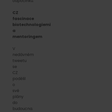
odpočinku.
CZ
fascinace
biotechnologiemi
a
mentoringem
V
nedávném
tweetu
se
CZ
podělil
o
své
plány
do
budoucna.