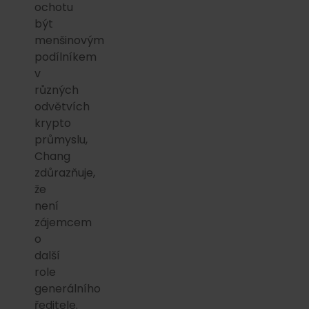
ochotu
být
menšinovým
podílníkem
v
různých
odvětvích
krypto
průmyslu,
Chang
zdůrazňuje,
že
není
zájemcem
o
další
role
generálního
ředitele.