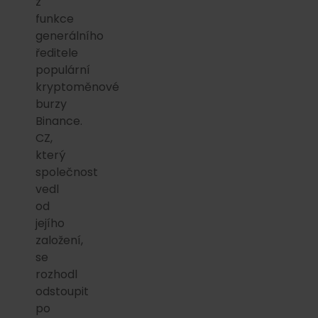
z
funkce
generálního
ředitele
populární
kryptoměnové
burzy
Binance.
CZ,
který
společnost
vedl
od
jejího
založení,
se
rozhodl
odstoupit
po