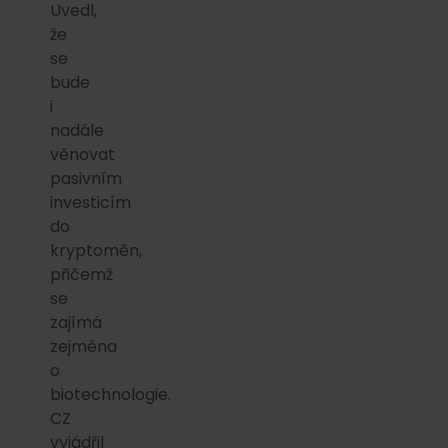
Uvedl,
že
se
bude
i
nadále
věnovat
pasivním
investicím
do
kryptoměn,
přičemž
se
zajímá
zejména
o
biotechnologie.
CZ
vyjádřil