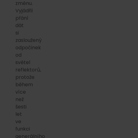
změnu.
Vyjádřil
přání
dát
si
zasloužený
odpočinek
od
světel
reflektorů,
protože
během
více
než
šesti
let
ve
funkci
generálního