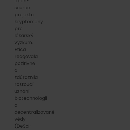
open-
source
projektu
kryptoměny
pro
lékařský
výzkum.
Etica
reagovala
pozitivně
a
zdůraznila
rostoucí
uznání
biotechnologií
a
decentralizované
vědy
(DeSci-