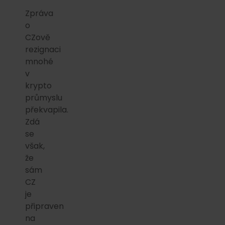
Zpráva
o
CZově
rezignaci
mnohé
v
krypto
průmyslu
překvapila.
Zdá
se
však,
že
sám
CZ
je
připraven
na