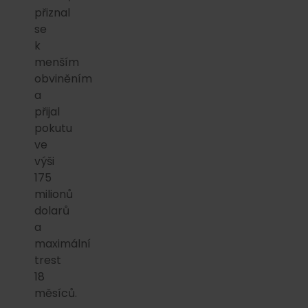
přiznal
se
k
menším
obviněním
a
přijal
pokutu
ve
výši
175
milionů
dolarů
a
maximální
trest
18
měsíců.