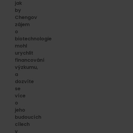
jak
by
Chengov
zájem
o
biotechnologie
mohl
urychlit
financování
výzkumu,
a
dozvíte
se
více
o
jeho
budoucích
cílech
v