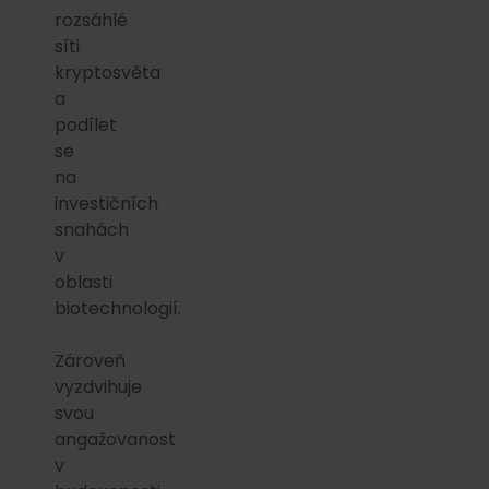
rozsáhlé
síti
kryptosvěta
a
podílet
se
na
investičních
snahách
v
oblasti
biotechnologií.
Zároveň
vyzdvihuje
svou
angažovanost
v