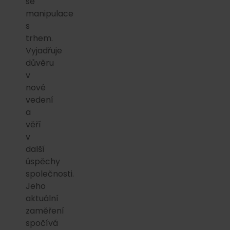
se
manipulace
s
trhem.
Vyjadřuje
důvěru
v
nové
vedení
a
věří
v
další
úspěchy
společnosti.
Jeho
aktuální
zaměření
spočívá