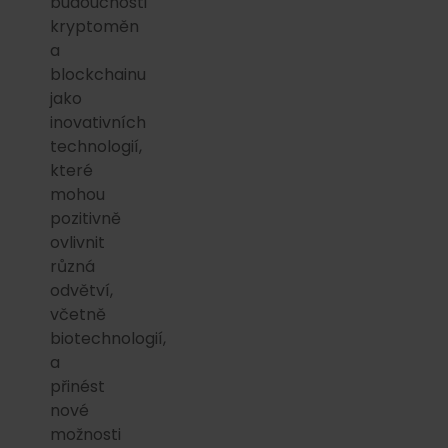
budoucnosti
kryptoměn
a
blockchainu
jako
inovativních
technologií,
které
mohou
pozitivně
ovlivnit
různá
odvětví,
včetně
biotechnologií,
a
přinést
nové
možnosti