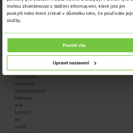
rovněž
mohou zkombinovat s dalšími informacemi, které jste jim
nabízí
poskytli nebo které získali v důsledku toho, že používáte jeji
své
služby.
mentorství
začínajícím
podnikatelům
Povolit vše
v
oblasti
blockchainu.
Upravit nastavení
Díky
získaným
cenným
zkušenostem
během
své
kariéry
se
snaží