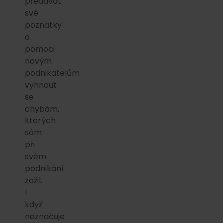
předávat
své
poznatky
a
pomoci
novým
podnikatelům
vyhnout
se
chybám,
kterých
sám
při
svém
podnikání
zažil.
I
když
naznačuje