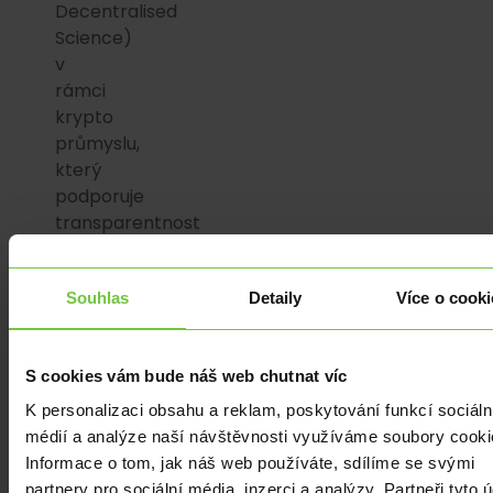
Decentralised
Science)
v
rámci
krypto
průmyslu,
který
podporuje
transparentnost
výzkumných
metod
Souhlas
Detaily
Více o cooki
a
přístupů.
S cookies vám bude náš web chutnat víc
Chang,
projevující
K personalizaci obsahu a reklam, poskytování funkcí sociáln
zájem
médií a analýze naší návštěvnosti využíváme soubory cooki
o
Informace o tom, jak náš web používáte, sdílíme se svými
biotechnologie,
partnery pro sociální média, inzerci a analýzy. Partneři tyto 