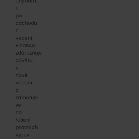
chybám.
I
po
odchodu
z
vedení
Binance
zdůrazňuje
důvěru
v
nové
vedení
a
zaměřuje
se
na
řešení
právních
výzev.