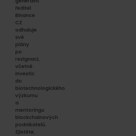
generální
ředitel
Binance
CZ
odhaluje
své
plány
po
rezignaci,
včetně
investic
do
biotechnologického
výzkumu
a
mentoringu
blockchainových
podnikatelů.
Zjistěte,