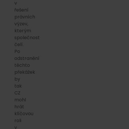
v
řešení
právních
výzev,
kterým
společnost
čelí.
Po
odstranění
těchto
překážek
by
tak
CZ
mohl
hrát
klíčovou
roli
v