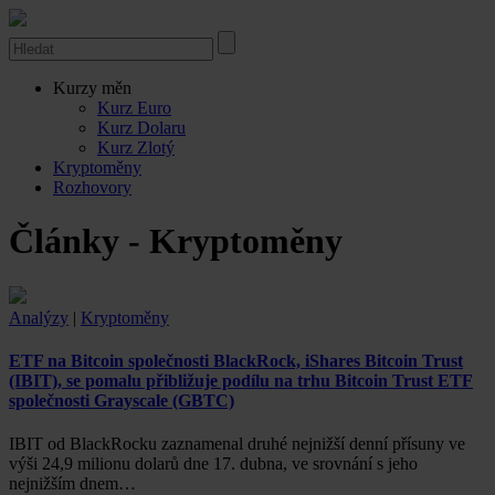
Kurzy měn
Kurz Euro
Kurz Dolaru
Kurz Zlotý
Kryptoměny
Rozhovory
Články - Kryptoměny
Analýzy
|
Kryptoměny
ETF na Bitcoin společnosti BlackRock, iShares Bitcoin Trust
(IBIT), se pomalu přibližuje podílu na trhu Bitcoin Trust ETF
společnosti Grayscale (GBTC)
IBIT od BlackRocku zaznamenal druhé nejnižší denní přísuny ve
výši 24,9 milionu dolarů dne 17. dubna, ve srovnání s jeho
nejnižším dnem…