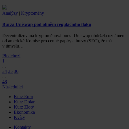
Analýzy
|
Kryptoměny
Burza Uniswap pod ohněm regulačního tlaku
Decentralizovaná kryptoměnová burza Uniswap obdržela oznámení
od americké Komise pro cenné papíry a burzy (SEC), že má
v úmyslu…
Předchozí
1
...
34
35
36
...
48
Následující
Kurz Euro
Kurz Dolar
Kurz Zlotý
Ekonomika
Kvízy
Kontakty