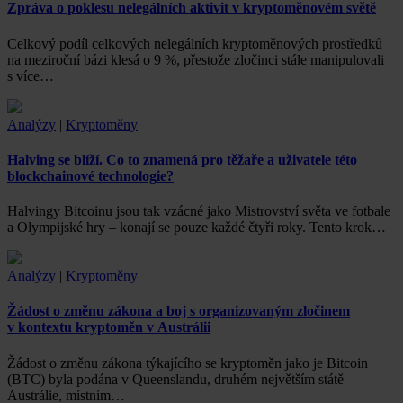
Zpráva o poklesu nelegálních aktivit v kryptoměnovém světě
Celkový podíl celkových nelegálních kryptoměnových prostředků
na meziroční bázi klesá o 9 %, přestože zločinci stále manipulovali
s více…
Analýzy
|
Kryptoměny
Halving se blíží. Co to znamená pro těžaře a uživatele této
blockchainové technologie?
Halvingy Bitcoinu jsou tak vzácné jako Mistrovství světa ve fotbale
a Olympijské hry – konají se pouze každé čtyři roky. Tento krok…
Analýzy
|
Kryptoměny
Žádost o změnu zákona a boj s organizovaným zločinem
v kontextu kryptoměn v Austrálii
Žádost o změnu zákona týkajícího se kryptoměn jako je Bitcoin
(BTC) byla podána v Queenslandu, druhém největším státě
Austrálie, místním…