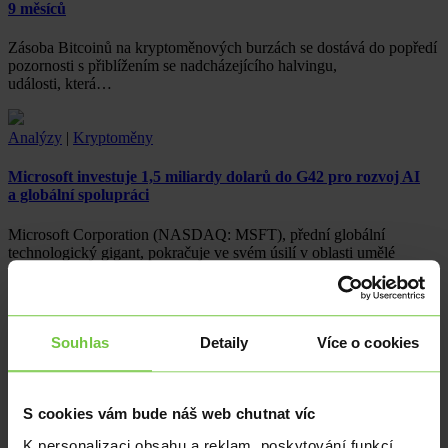
9 měsíců
Zásoba Bitcoinů na kryptoměnových burzách se dostává do popředí
pozornosti s přiblížením se nadcházejícího halvingu,
události, která…
Analýzy
|
Kryptoměny
Microsoft investuje 1,5 miliardy dolarů do G42 pro rozvoj AI
a globální spolupráci
Microsoft Corporation (NASDAQ: MSFT), přední globální
technologický gigant, pokračuje ve svém úsilí v oblasti umělé
inteligence (AI)…
Analýzy
|
Kryptoměny
Souhlas
Detaily
Více o cookies
Příliv toncoinu: Telegram a Open League posilují jeho užití
Přechod Telegramu k platbám toncoinem za reklamy a program
S cookies vám bude náš web chutnat víc
odměn Open League podporují přijetí tohoto tokenů. TON získal
tento měsíc 15…
K personalizaci obsahu a reklam, poskytování funkcí