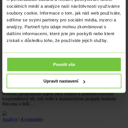
sociálních médií a analýze naší návštěvnosti využíváme
Analýzy
|
Kryptoměny
soubory cookie. Informace o tom, jak náš web používáte,
sdílíme se svými partnery pro sociální média, inzerci a
Konflikt mezi Íránem a Izraelem vyvolává tržní otřesy
analýzy. Partneři tyto údaje mohou zkombinovat s
v kryptoměnovém světě
dalšími informacemi, které jste jim poskytli nebo které
Narůstající napětí mezi Íránem a Izraelem způsobilo
získali v důsledku toho, že používáte jejich služby.
v kryptoměnovém trhu výrazný pokles cen. Podívejte se, jak mohou
geopolitické…
Povolit vše
Analýzy
|
Kryptoměny
Geopolitická napětí: Katalyzátory turbulencí na trhu
Upravit nastavení
s kryptoměnami
Rostoucí geopolitické napětí mezi Íránem a Izraelem ovlivnilo
kryptoměnový trh, což vedlo k dramatickému propadu hodnoty
Bitcoinu a širší…
Analýzy
|
Kryptoměny