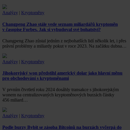
Analýzy
|
Kryptoměny
Changpeng Zhao stále vede seznam miliardářů kryptoměn
v časopise Forbes. Jak si vybudoval své bohatství?
Changpeng Zhao zůstal jedním z nejbohatších lidí několik let, i přes
právní problémy a miliardy pokut v roce 2023. Na začátku dubna…
Analýzy
|
Kryptoměny
Jihokorejský won předstihl americký dolar jako hlavní měnu
pro obchodování s kryptoměnami
V prvním čtvrtletí roku 2024 dosáhly transakce s jihokorejským
wonem na centralizovaných kryptoměnových burzách částky
456 miliard…
Analýzy
|
Kryptoměny
Podle burzy Bybit se zásoba Bitcoinů na burzách vyčerpá do