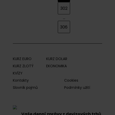
302
...
306
KURZ EURO
KURZ DOLAR
KURZ ZLOTÝ
EKONOMIKA
KVÍZY
Kontakty
Cookies
Slovník pojmů
Podmínky užití
Vaše denní zprávy z devizových trhů.