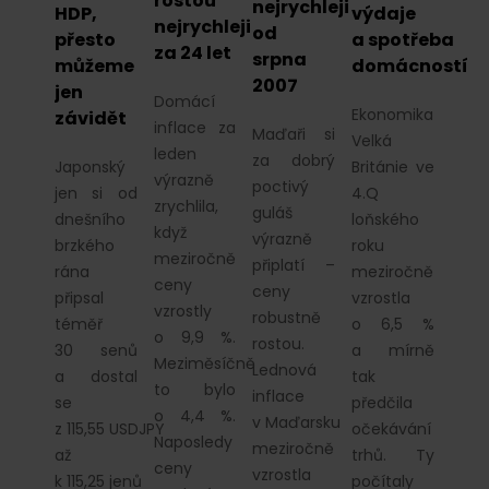
rostou
nejrychleji
HDP,
výdaje
nejrychleji
od
přesto
a spotřeba
za 24 let
srpna
můžeme
domácností
2007
jen
Domácí
Ekonomika
závidět
inflace za
Maďaři si
Velká
leden
za dobrý
Japonský
Británie ve
výrazně
poctivý
jen si od
4.Q
zrychlila,
guláš
dnešního
loňského
když
výrazně
brzkého
roku
meziročně
připlatí –
rána
meziročně
ceny
ceny
připsal
vzrostla
vzrostly
robustně
téměř
o 6,5 %
o 9,9 %.
rostou.
30 senů
a mírně
Meziměsíčně
Lednová
a dostal
tak
to bylo
inflace
se
předčila
o 4,4 %.
v Maďarsku
z 115,55 USDJPY
očekávání
Naposledy
meziročně
až
trhů. Ty
ceny
vzrostla
k 115,25 jenů
počítaly