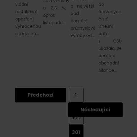
2021 vzrostly
vládní
do
o největší
o 3,3 %,
restriktivní
červených
pád
oproti
opatření,
čísel.
domácí
listopadu…
vyhrocenou
Dnešní
průmyslové
situaci na…
data
výroby od…
z ČSÚ
ukázala, že
domácí
obchodní
bilance…
Předchozí
1
...
Následující
300
301