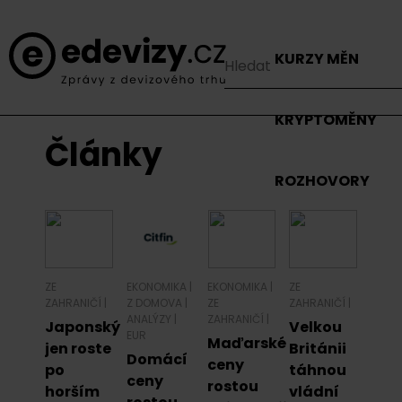
KURZY MĚN
KRYPTOMĚNY
Články
ROZHOVORY
ZE
EKONOMIKA
|
EKONOMIKA
|
ZE
ZAHRANIČÍ
|
Z DOMOVA
|
ZE
ZAHRANIČÍ
|
ANALÝZY
|
ZAHRANIČÍ
|
Japonský
Velkou
EUR
Maďarské
jen roste
Británii
Domácí
ceny
po
táhnou
ceny
rostou
horším
vládní