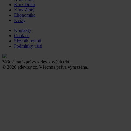
Kurz Dolar
Kurz Zlotý
Ekonomika
Kvízy
Kontakty
Cookies
Slovník pojmů
Podmínky užití
Vaše denní zprávy z devizových trhů.
© 2026 edevizy.cz. Všechna práva vyhrazena.