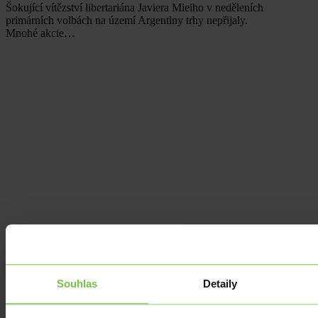
Šokující vítězství libertariána Javiera Mieiho v neděleních
primárních volbách na území Argentiny trhy nepřijaly.
Mnohé akcie…
Souhlas
Detaily