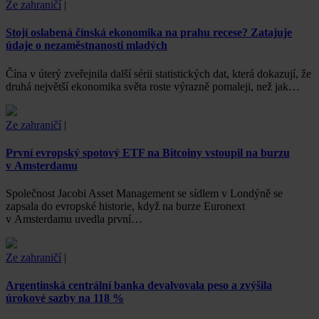
Ze zahraničí
|
Stojí oslabená čínská ekonomika na prahu recese? Zatajuje
údaje o nezaměstnanosti mladých
Čína v úterý zveřejnila další sérii statistických dat, která dokazují, že
druhá největší ekonomika světa roste výrazně pomaleji, než jak…
Ze zahraničí
|
První evropský spotový ETF na Bitcoiny vstoupil na burzu
v Amsterdamu
Společnost Jacobi Asset Management se sídlem v Londýně se
zapsala do evropské historie, když na burze Euronext
v Amsterdamu uvedla první…
Ze zahraničí
|
Argentinská centrální banka devalvovala peso a zvýšila
úrokové sazby na 118 %