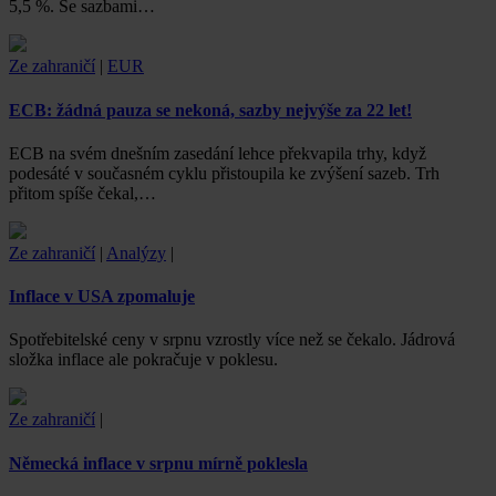
5,5 %. Se sazbami…
Ze zahraničí
|
EUR
ECB: žádná pauza se nekoná, sazby nejvýše za 22 let!
ECB na svém dnešním zasedání lehce překvapila trhy, když
podesáté v současném cyklu přistoupila ke zvýšení sazeb. Trh
přitom spíše čekal,…
Ze zahraničí
|
Analýzy
|
Inflace v USA zpomaluje
Spotřebitelské ceny v srpnu vzrostly více než se čekalo. Jádrová
složka inflace ale pokračuje v poklesu.
Ze zahraničí
|
Německá inflace v srpnu mírně poklesla