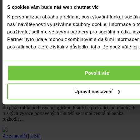
S cookies vám bude náš web chutnat víc
K personalizaci obsahu a reklam, poskytování funkcí sociáln
naší návštěvnosti využíváme soubory cookie. Informace o t
používáte, sdílíme se svými partnery pro sociální média, inz
Partneři tyto údaje mohou zkombinovat s dalšími informacemi
poskytli nebo které získali v důsledku toho, že používáte jeji
Povolit vše
Ze zahraničí
|
Ruská centrální banka zasáhla proti padajícímu rublu.
Upravit nastavení
Nečekaně zvýšila sazby o 3,5 bodu
Po pádu rublu pod psychologickou hranici a po kritice od mnohých
ruských vysoce postavených činitelů se tamní centrální banka
rozhodla…
Ze zahraničí
|
USD