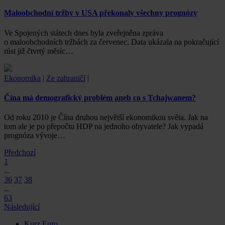
Maloobchodní tržby v USA překonaly všechny prognózy
Ve Spojených státech dnes byla zveřejněna zpráva
o maloobchodních tržbách za červenec. Data ukázala na pokračující
růst již čtvrtý měsíc…
Ekonomika
|
Ze zahraničí
|
Čína má demografický problém aneb co s Tchajwanem?
Od roku 2010 je Čína druhou největší ekonomikou světa. Jak na
tom ale je po přepočtu HDP na jednoho obyvatele? Jak vypadá
prognóza vývoje…
Předchozí
1
...
36
37
38
...
63
Následující
Kurz Euro