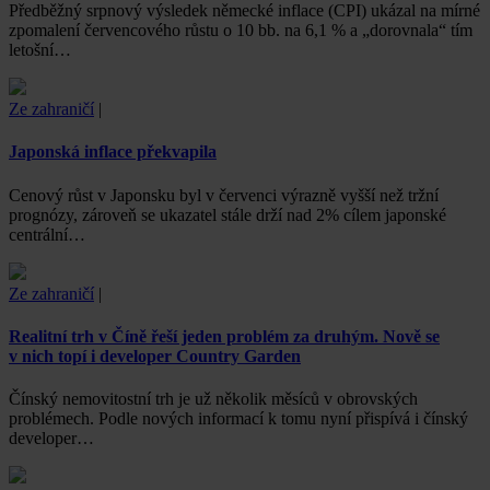
Předběžný srpnový výsledek německé inflace (CPI) ukázal na mírné
zpomalení červencového růstu o 10 bb. na 6,1 % a „dorovnala“ tím
letošní…
Ze zahraničí
|
Japonská inflace překvapila
Cenový růst v Japonsku byl v červenci výrazně vyšší než tržní
prognózy, zároveň se ukazatel stále drží nad 2% cílem japonské
centrální…
Ze zahraničí
|
Realitní trh v Číně řeší jeden problém za druhým. Nově se
v nich topí i developer Country Garden
Čínský nemovitostní trh je už několik měsíců v obrovských
problémech. Podle nových informací k tomu nyní přispívá i čínský
developer…