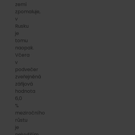
zemí
zpomaluje,
v
Rusku
je
tomu
naopak.
Včera
v
podvečer
zveřejněná
zářijová
hodnota
6,0
%
meziročního
růstu
je
nejvyšším