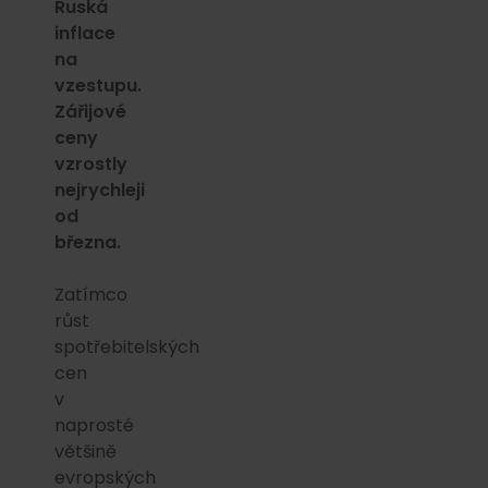
Ruská
inflace
na
vzestupu.
Zářijové
ceny
vzrostly
nejrychleji
od
března.
Zatímco
růst
spotřebitelských
cen
v
naprosté
většině
evropských