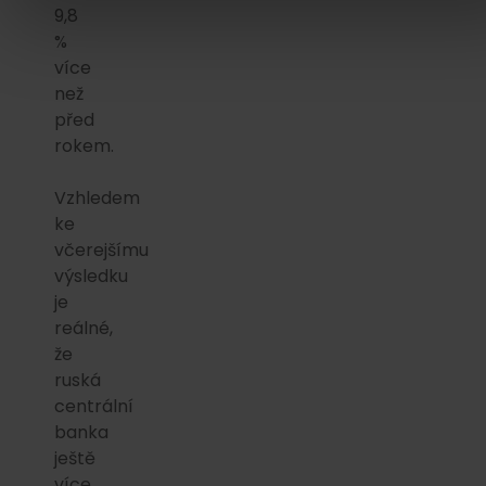
9,8
%
více
než
před
rokem.
Vzhledem
ke
včerejšímu
výsledku
je
reálné,
že
ruská
centrální
banka
ještě
více