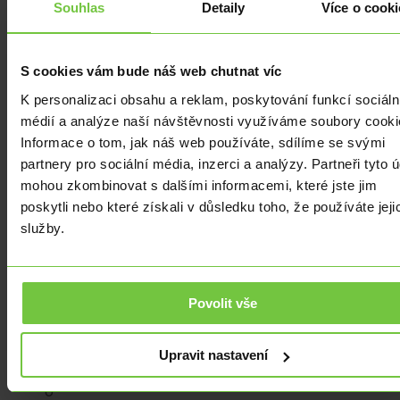
potravin
Souhlas
Detaily
Více o cooki
o
4,9
%,
S cookies vám bude náš web chutnat víc
nepotravinářského
K personalizaci obsahu a reklam, poskytování funkcí sociáln
zboží
médií a analýze naší návštěvnosti využíváme soubory cooki
o
Informace o tom, jak náš web používáte, sdílíme se svými
4,6
partnery pro sociální média, inzerci a analýzy. Partneři tyto 
%
mohou zkombinovat s dalšími informacemi, které jste jim
a
poskytli nebo které získali v důsledku toho, že používáte jeji
také
služby.
ceny
paliv,
kde
Povolit vše
si
Rusové
připlatili
Upravit nastavení
dokonce
o