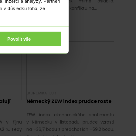
ního trhu
Koruna ve svátek mírně oslabila.
, inzerci a analýzy. Partneři
mentáře
Eskalace válečného konfliktu na…
li v důsledku toho, že
Povolit vše
EKONOMIKA
|
EUR
lují
Německý ZEW index prudce roste
ZEW index ekonomického sentimentu
A v říjnu
v Německu v listopadu prudce vzrostl
,2 %. Tedy
na –36,7 bodu z předchozích –59,2 bodu.