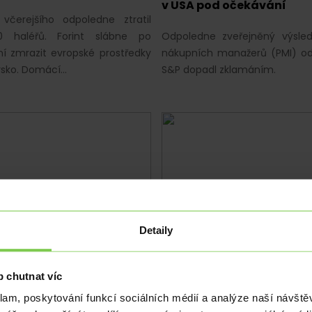
v USA pod očekávání
včerejšího odpoledne ztratil
 haléřů. Forint slábne po
Odpoledne zveřejněný výsle
í zmrazit evropské prostředky
nákupních manažerů (PMI) o
sko. Domácí…
S&P dopadl zklamáním.
Detaily
|
EUR
|
USD
EKONOMIKA
|
EUR
|
USD
japonské finanční
Stříbrná medaile pro čes
 nevyznívá pro Česko
korunku
 chutnat víc
ě
Česká koruna jako druhá nejd
klam, poskytování funkcí sociálních médií a analýze naší návšt