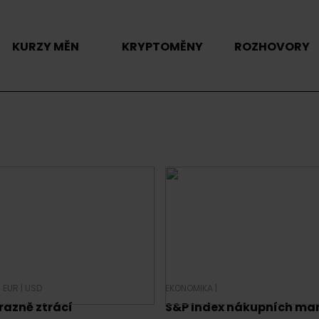
KURZY MĚN
KRYPTOMĚNY
ROZHOVORY
|
EUR
|
USD
EKONOMIKA
|
razně ztrácí
S&P Index nákupních ma