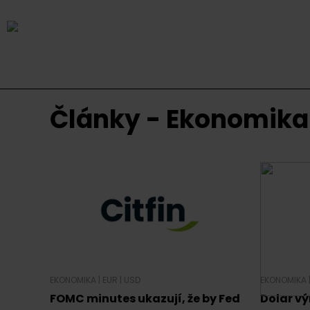
Články - Ekonomika
EKONOMIKA
|
EUR
|
USD
EKONOMIKA
FOMC minutes ukazují, že by Fed
Dolar vý