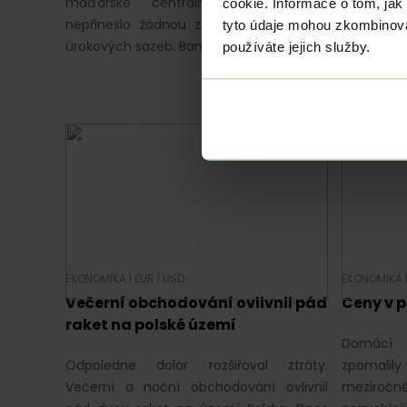
maďarské centrální banky (MNB)
Polská 
cookie. Informace o tom, jak
nepřineslo žádnou změnu v nastavení
Nelicho
tyto údaje mohou zkombinovat
úrokových sazeb. Bankéři si…
ekonomi
používáte jejich služby.
Holding
koronavir
EKONOMIKA
|
EUR
|
USD
EKONOMIKA
Večerní obchodování ovlivnil pád
Ceny v p
raket na polské území
Domácí 
Odpoledne dolar rozšiřoval ztráty.
zpomalily
Večerní a noční obchodování ovlivnil
meziročně