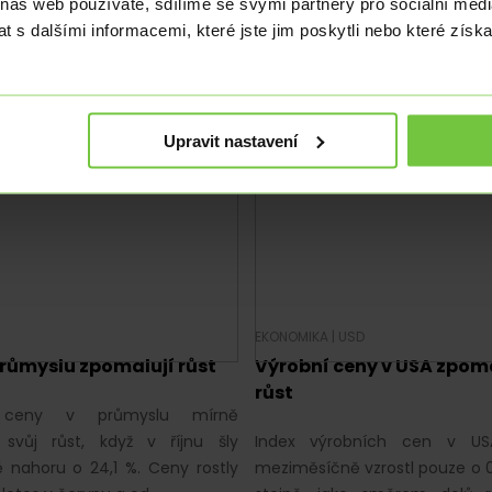
ekonomika překvapuje.
světa. Propad nemovitost
 náš web používáte, sdílíme se svými partnery pro sociální média
tivé vysvědčení české
v USA. Jestřábí ko
 s dalšími informacemi, které jste jim poskytli nebo které získa
ce od analytiků z Nomura
z amerického Fedu.
s. Eurodolar pod vlivem
u v…
Upravit nastavení
|
EKONOMIKA
|
USD
růmyslu zpomalují růst
Výrobní ceny v USA zpoma
růst
ceny v průmyslu mírně
 svůj růst, když v říjnu šly
Index výrobních cen v US
 nahoru o 24,1 %. Ceny rostly
meziměsíčně vzrostl pouze o 0