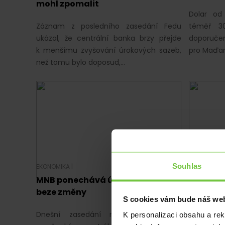
mohl zpomalit
Dolar od 
Záznam z posledního zasedání Fedu
téměř 30
ukázal, že centrální banka brzy přejde
doporučen
k menšímu zvyšování úrokových sazeb,
pro Maďar
než tomu bylo doposud,…
Souhlas
EKONOMIKA
|
EKONOMIKA
MNB ponechává úrokové sazby
Zpráva 
beze změny
skupiny
S cookies vám bude náš web
pozitivn
Dnešní zasedání měnového výboru
K personalizaci obsahu a re