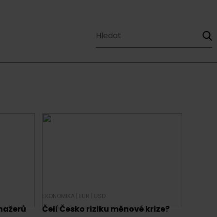
EKONOMIKA
|
EUR
|
USD
nažerů
Čelí Česko riziku měnové krize?