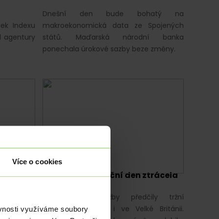
Dnešní den bude bohatý na
dek Indexu
makroekonomická data ze Spojených
d agentury
států. Maďarská národní banka
ponechala úrokové sazby beze změny.
Více o cookies
EKONOMIKA
|
EUR
|
USD
kou
Koruna ve sváteční den ztrácela
Maloobchodní tržby předčily tržní
ražší měna
očekávání v USA i ve Velké Británii.
ěvnosti využíváme soubory