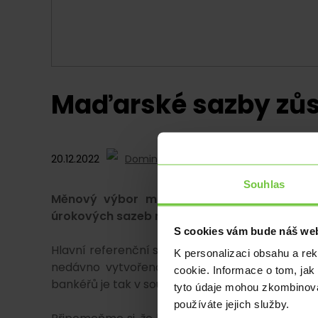
Maďarské sazby zůs
20.12.2022
Dominik Hudák
Souhlas
Měnový výbor maďarské centrální banky (
úrokových sazeb na stávajících úrovních.
S cookies vám bude náš web
Hlavní referenční sazba se tak nachází stále na 
K personalizaci obsahu a re
nedávno vytvořená jednodenní depozitní facil
cookie. Informace o tom, jak
bankéřů je tak v souladu s očekáváním trhu a p
tyto údaje mohou zkombinovat
používáte jejich služby.