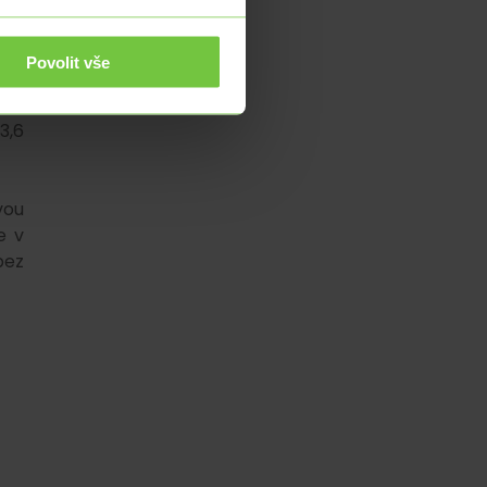
ční
vno
ory
Povolit vše
m i
oce
3,6
vou
e v
bez