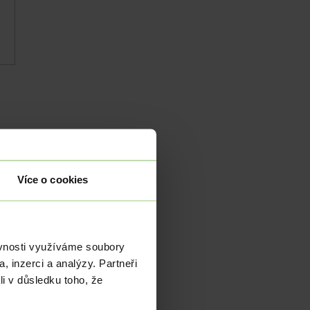
Více o cookies
ání
a i
ěvnosti využíváme soubory
ích
, inzerci a analýzy. Partneři
li v důsledku toho, že