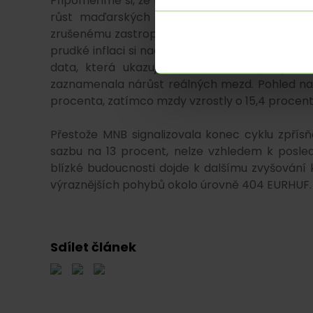
Připomeňme si, že listopadový výsledek růstu c
růst maďarských spotřebitelských cen od pol
zrušenému zastropování cen pohonných hmot lz
prudké inflaci si naopak mimořádně dobře v po
data, která ukazují, že Maďarsko bylo jedi
zaznamenala nárůst reálných mezd. Pohled na čís
procenta, zatímco mzdy vzrostly o 15,4 procent
Přestože MNB signalizovala konec cyklu zpřísň
sazbu na 13 procent, nelze vzhledem k posle
blízké budoucnosti dojde k dalšímu zvyšování
výraznějších pohybů okolo úrovně 404 EURHUF.
Sdílet článek