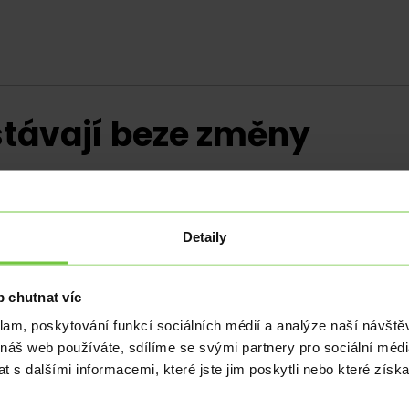
távají beze změny
Detaily
MNB) si na dnešním zasedání odsouhlasil ponech
 chutnat víc
úrovni 13 %, depozitní sazba na 12,5 %. Beze změny zůstal
klam, poskytování funkcí sociálních médií a analýze naší návšt
ita s úrokovou sazbou 18 %. Výsledek jednání centráln
 náš web používáte, sdílíme se svými partnery pro sociální média
ředchozími signály centrální banky.
 s dalšími informacemi, které jste jim poskytli nebo které získa