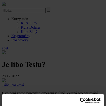
Kurzy měn
Kurz Euro
Kurz Dolaru
Kurz Zlotý
Kryptoměny
Rozhovory
zpět
Je libo Teslu?
28.12.2022
Táňa Rožková
Uvolnění koronavirových omezení v Číně. Zelená pro cestování,
červená pro ekonomiku. Další trable pro Elona Muska.
Vedení Čínské lidové republiky se pod tlakem masových protestů