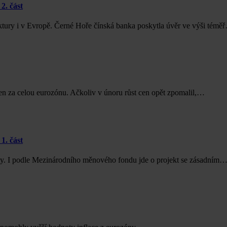
2. část
uktury i v Evropě. Černé Hoře čínská banka poskytla úvěr ve výši témě
cen za celou eurozónu. Ačkoliv v únoru růst cen opět zpomalil,…
1. část
sty. I podle Mezinárodního měnového fondu jde o projekt se zásadním