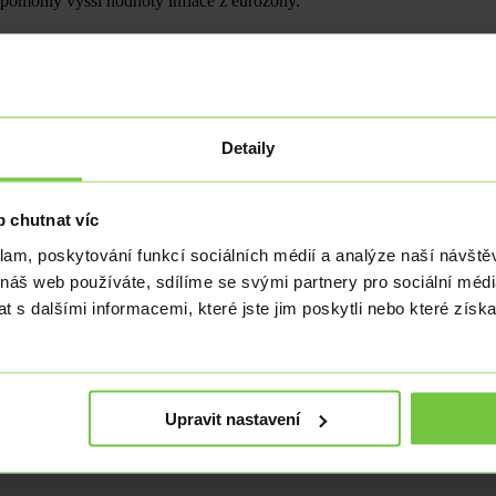
ru pomohly vyšší hodnoty inflace z eurozóny.
Detaily
 již devátý měsíc se udržuje pod hladinou 50 bodů, což ukazuje na…
 chutnat víc
klam, poskytování funkcí sociálních médií a analýze naší návšt
 náš web používáte, sdílíme se svými partnery pro sociální média
 výhledy česká koruna pokračuje v hledání nových minim.
 s dalšími informacemi, které jste jim poskytli nebo které získa
Upravit nastavení
ýrobců (PPI) ukázal dle očekávání na meziroční zpomalení růstu z…