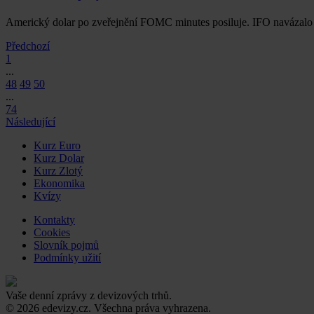
Americký dolar po zveřejnění FOMC minutes posiluje. IFO navázalo 
Předchozí
1
...
48
49
50
...
74
Následující
Kurz Euro
Kurz Dolar
Kurz Zlotý
Ekonomika
Kvízy
Kontakty
Cookies
Slovník pojmů
Podmínky užití
Vaše denní zprávy z devizových trhů.
© 2026 edevizy.cz. Všechna práva vyhrazena.