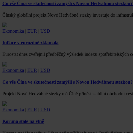
Co vše Čína ve skutečnosti zamýšlí s Novou Hedvábnou stezkou? 
Čínský globální projekt Nové Hedvábné stezky investuje do infrastr
Ekonomika
|
EUR
|
USD
Inflace v eurozóně zklamala
Eurostat dnes zveřejnil předběžný výsledek indexu spotřebitelských 
Ekonomika
|
EUR
|
USD
Co vše Čína ve skutečnosti zamýšlí s Novou Hedvábnou stezkou? 
Projekt Nové Hedvábné stezky má Číně přinést stabilní obchodní ce
Ekonomika
|
EUR
|
USD
Koruna stále na vlně