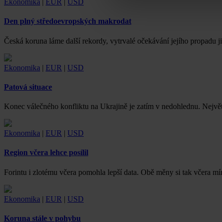
Ekonomika
|
EUR
|
USD
Den plný středoevropských makrodat
Česká koruna láme další rekordy, vytrvalé očekávání jejího propadu j
Ekonomika
|
EUR
|
USD
Patová situace
Konec válečného konfliktu na Ukrajině je zatím v nedohlednu. Nejvě
Ekonomika
|
EUR
|
USD
Region včera lehce posílil
Forintu i zlotému včera pomohla lepší data. Obě měny si tak včera mírn
Ekonomika
|
EUR
|
USD
Koruna stále v pohybu