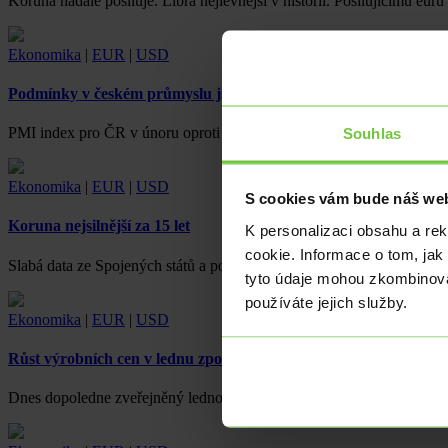
Koruna nadále posiluje. Libra nejlevnější v historii. Posilujícímu eu
Ekonomika
|
EUR
|
USD
Podmínky v českém průmyslu jsou stále nedobré
Souhlas
PMI index pro ČR v únoru oproti lednu mírně poklesl na 44,3 bodu a
Ekonomika
|
EUR
|
USD
S cookies vám bude náš web
Koruna nejsilnější za 15 let
K personalizaci obsahu a re
cookie. Informace o tom, jak
Slabá data ze Spojených států a posilující euro. I přes veškeré tržní
tyto údaje mohou zkombinovat
používáte jejich služby.
Ekonomika
|
EUR
|
USD
Růst výrobních cen v lednu zpomalil jen mírně
Dnes dopoledne zveřejněný lednový výsledek domácího Indexu cen v