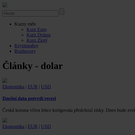
Kurzy měn
Kurz Euro
Kurz Dolaru
Kurz Zlotý
Kryptoměny
Rozhovory
Články - dolar
Ekonomika
|
EUR
|
USD
Dnešní data potvrdí recesi
Česká koruna včera lehce korigovala předchozí zisky. Dnes bude zveř
Ekonomika
|
EUR
|
USD