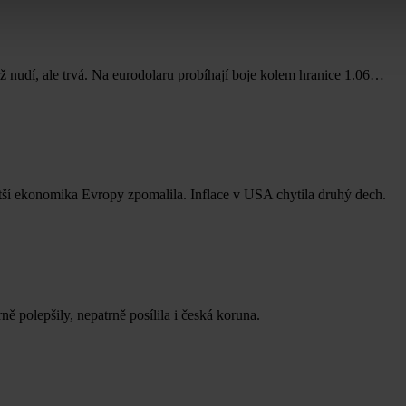
iž nudí, ale trvá. Na eurodolaru probíhají boje kolem hranice 1.06…
tší ekonomika Evropy zpomalila. Inflace v USA chytila druhý dech.
ě polepšily, nepatrně posílila i česká koruna.