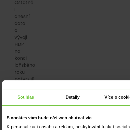
Ostatně
i
dnešní
data
o
vývoji
HDP
na
konci
loňského
roku
potvrzují
technickou
recesi
Souhlas
Detaily
Více o cooki
v
české
ekonomice.
S cookies vám bude náš web chutnat víc
K personalizaci obsahu a reklam, poskytování funkcí sociáln
Včerejší