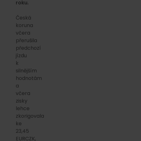
roku.
Česká
koruna
včera
přerušila
předchozí
jízdu
k
silnějším
hodnotám
a
včera
zisky
lehce
zkorigovala
ke
23,45
EURCZK,