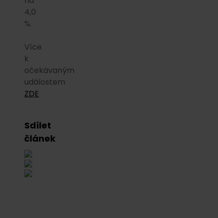
na
4,0
%.
Více
k
očekávaným
událostem
ZDE
Sdílet
článek