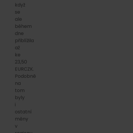
když
se
ale
během
dne
přiblížila
až
ke
23,50
EURCZK.
Podobně
na
tom
byly
i
ostatní
měny
v