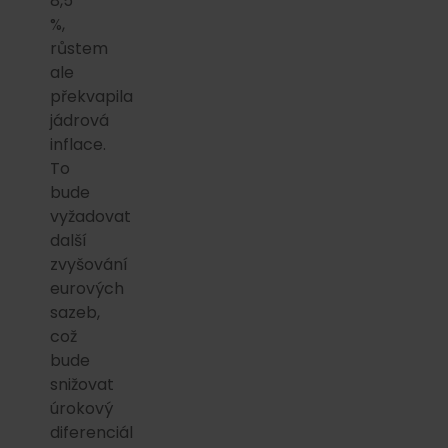
8,5
%,
růstem
ale
překvapila
jádrová
inflace.
To
bude
vyžadovat
další
zvyšování
eurových
sazeb,
což
bude
snižovat
úrokový
diferenciál