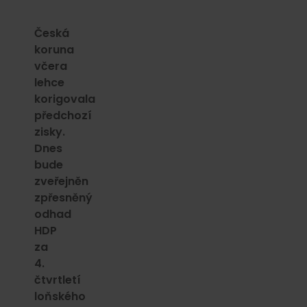
Česká
koruna
včera
lehce
korigovala
předchozí
zisky.
Dnes
bude
zveřejněn
zpřesněný
odhad
HDP
za
4.
čtvrtletí
loňského