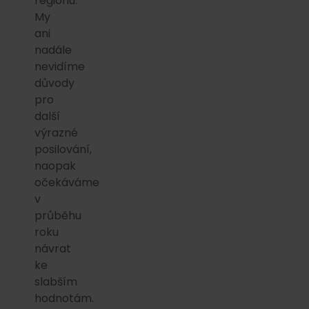
regionu.
My
ani
nadále
nevidíme
důvody
pro
další
výrazné
posilování,
naopak
očekáváme
v
průběhu
roku
návrat
ke
slabším
hodnotám.