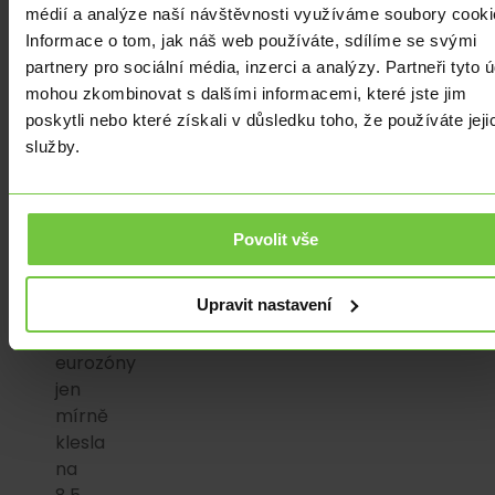
médií a analýze naší návštěvnosti využíváme soubory cooki
data
Informace o tom, jak náš web používáte, sdílíme se svými
z
partnery pro sociální média, inzerci a analýzy. Partneři tyto 
eurozóny
mohou zkombinovat s dalšími informacemi, které jste jim
zase
poskytli nebo které získali v důsledku toho, že používáte jeji
ukázala,
služby.
že
inflace
zůstává
problémem,
Povolit vše
únorová
inflace
Upravit nastavení
v
zemích
eurozóny
jen
mírně
klesla
na