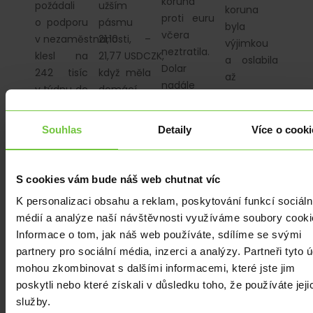
koruna
požádali
užším
koruna
proti euru
o podporu
pásmu
byla
včera
v nezaměstnanosti,
21,10 –
výjimkou
neztratila.
klesl na
21,77 USDCZK,
a oslabila
Dolar
242 tisíc
když měla
až
nadále
v týdnu do
domácí
k hladině
rozšiřuje
13. května.
měna
23,70 EURCZK,
zisky. Dnes
Toto číslo
tendenci
kde byla
Souhlas
Detaily
Více o cooki
dorazí
je nižší než
mírně
naposledy
domácí
vrchol…
ztrácet.
v březnu.
index PPI.
S cookies vám bude náš web chutnat víc
Z USA dnes…
K personalizaci obsahu a reklam, poskytování funkcí sociáln
médií a analýze naší návštěvnosti využíváme soubory cooki
Informace o tom, jak náš web používáte, sdílíme se svými
partnery pro sociální média, inzerci a analýzy. Partneři tyto 
mohou zkombinovat s dalšími informacemi, které jste jim
ZE
EKONOMIKA
|
EKONOMIKA
|
EKONOMIKA
|
ZAHRANIČÍ
|
EUR
|
USD
PLN
|
EUR
|
EUR
|
USD
poskytli nebo které získali v důsledku toho, že používáte jeji
Z DOMOVA
|
USD
Nějak
Vláda
služby.
USD