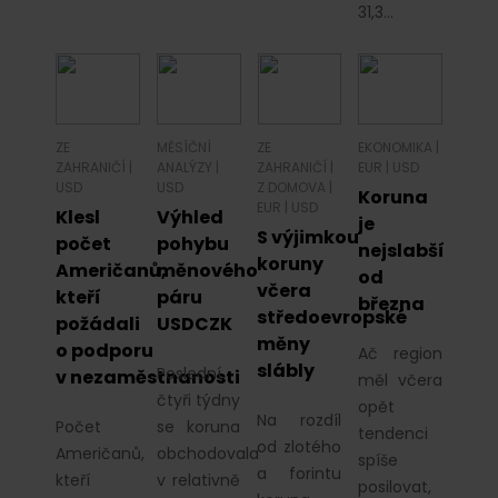
31,3…
ZE
MĚSÍČNÍ
ZE
EKONOMIKA
|
ZAHRANIČÍ
|
ANALÝZY
|
ZAHRANIČÍ
|
EUR
|
USD
USD
USD
Z DOMOVA
|
Koruna
EUR
|
USD
Klesl
Výhled
je
S výjimkou
počet
pohybu
nejslabší
koruny
Američanů,
měnového
od
včera
kteří
páru
března
středoevropské
požádali
USDCZK
měny
o podporu
Ač region
slábly
Poslední
v nezaměstnanosti
měl včera
čtyři týdny
opět
Na rozdíl
Počet
se koruna
tendenci
od zlotého
Američanů,
obchodovala
spíše
a forintu
kteří
v relativně
posilovat,