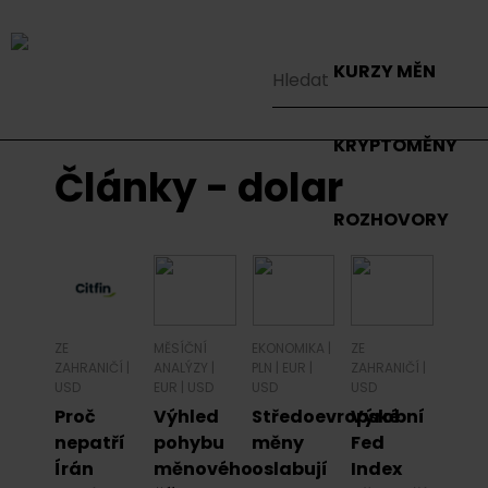
KURZY MĚN
KRYPTOMĚNY
Články - dolar
ROZHOVORY
ZE
MĚSÍČNÍ
EKONOMIKA
|
ZE
ZAHRANIČÍ
|
ANALÝZY
|
PLN
|
EUR
|
ZAHRANIČÍ
|
USD
EUR
|
USD
USD
USD
Proč
Výhled
Středoevropské
Výrobní
nepatří
pohybu
měny
Fed
Írán
měnového
oslabují
Index