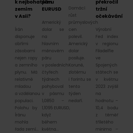
k nejbohatším
páru
překročil
Domácí
zemím
EURUSD
tržní
růst
v Asii?
očekávání
Americký
průmyslových
Írán
dolar se
cen
Výrobní
disponuje
na
polevil.
Fed index
obřími
hlavním
Americký
v regionu
zásobami
měnovém
dolar
Filadelfie
nejen ropy
páru
posiluje.
ve
a zemního
v posledních
Koruně,
Spojených
plynu. Má
čtyřech
zlotému
státech se
relativně
týdnech
i forintu se
v květnu
mladou
pohyboval
tento
2023 zvýšil
a vzdělanou
v pásmu
týden
na
populaci.
1,0850 –
nedaří.
hodnotu –
Polohu by
1,1095 EURUSD,
10,4 bodu
Íránu
když
z téměř
mohla
během
tříletého
řada zemí…
května…
minima –