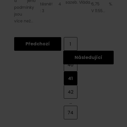
a jeho
sazeb. Vláda…
těsné! 4
6,75 %.
podmínky
: 3
V 11:55…
jsou
více než…
Předchozí
1
...
Následující
40
41
42
...
74