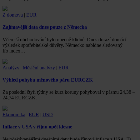
Z domova
|
EUR
Zajímavější data dnes pouze z Německa
Včerejší obchodování bylo obecně klidné. Dnes dorazí domácí
výsledek spotřebitelské důvěry. Německo nabídne sledovaný
Ifo index…
Analýzy
|
Měsíční analýzy
|
EUR
Výhled pohybu měnového páru EURCZK
Za poslední čtyři týdny se kurz koruny pohyboval v pásmu 24,38 –
24,74 EURCZK.
Ekonomika
|
EUR
|
USD
Inflace v USA v říjnu opět klesne
Nejočekávanějšími dnešními daty bude říjnová inflace z USA. Ta