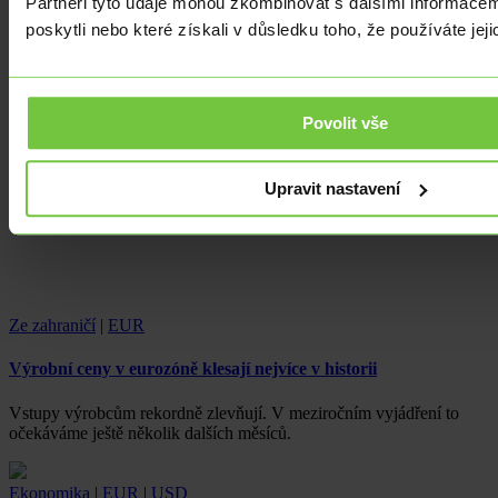
Partneři tyto údaje mohou zkombinovat s dalšími informacemi
poskytli nebo které získali v důsledku toho, že používáte jeji
Povolit vše
Upravit nastavení
Ze zahraničí
|
EUR
Výrobní ceny v eurozóně klesají nejvíce v historii
Vstupy výrobcům rekordně zlevňují. V meziročním vyjádření to
očekáváme ještě několik dalších měsíců.
Ekonomika
|
EUR
|
USD