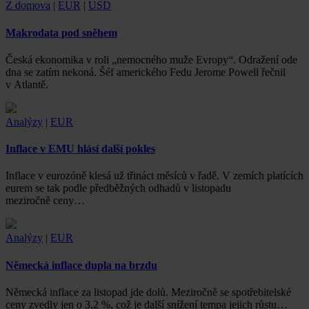
Z domova
|
EUR
|
USD
Makrodata pod sněhem
Česká ekonomika v roli „nemocného muže Evropy“. Odražení ode
dna se zatím nekoná. Šéf amerického Fedu Jerome Powell řečnil
v Atlantě.
Analýzy
|
EUR
Inflace v EMU hlásí další pokles
Inflace v eurozóně klesá už třináct měsíců v řadě. V zemích platících
eurem se tak podle předběžných odhadů v listopadu
meziročně ceny…
Analýzy
|
EUR
Německá inflace dupla na brzdu
Německá inflace za listopad jde dolů. Meziročně se spotřebitelské
ceny zvedly jen o 3,2 %, což je další snížení tempa jejich růstu…