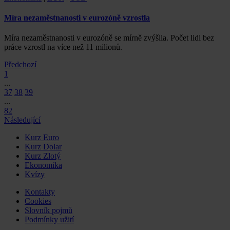
Míra nezaměstnanosti v eurozóně vzrostla
Míra nezaměstnanosti v eurozóně se mírně zvýšila. Počet lidi bez
práce vzrostl na více než 11 milionů.
Předchozí
1
...
37
38
39
...
82
Následující
Kurz Euro
Kurz Dolar
Kurz Zlotý
Ekonomika
Kvízy
Kontakty
Cookies
Slovník pojmů
Podmínky užití