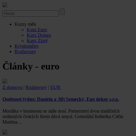
Kurzy měn
Kurz Euro
Kurz Dolaru
Kurz Zlotý
Kryptoměny
Rozhovory
Články - euro
Z domova
|
Rozhovory
|
EUR
Osobnost týdne: Daniela a Jiří Semecký, Ego dekor s.r.o.
Morálka v businessu se stále nosí. Partnerství dvou tradičních
rodinných českých firem dává smysl. Generální ředitelka Citfin
Martina…