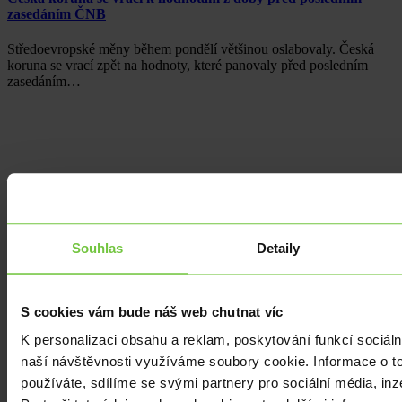
zasedáním ČNB
Středoevropské měny během pondělí většinou oslabovaly. Česká
koruna se vrací zpět na hodnoty, které panovaly před posledním
zasedáním…
Souhlas
Detaily
S cookies vám bude náš web chutnat víc
K personalizaci obsahu a reklam, poskytování funkcí sociáln
naší návštěvnosti využíváme soubory cookie. Informace o t
používáte, sdílíme se svými partnery pro sociální média, inz