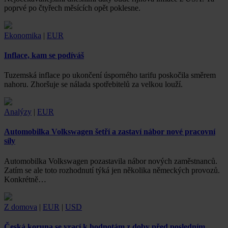
poprvé po čtyřech měsících opět poklesne.
Ekonomika
|
EUR
Inflace, kam se podíváš
Tuzemská inflace po ukončení úsporného tarifu poskočila směrem
nahoru. Zhoršuje se nálada spotřebitelů za velkou louží.
Analýzy
|
EUR
Automobilka Volkswagen šetří a zastaví nábor nové pracovní
síly
Automobilka Volkswagen pozastavila nábor nových zaměstnanců.
Zatím se ale toto rozhodnutí týká jen několika německých provozů.
Konkrétně…
Z domova
|
EUR
|
USD
Česká koruna se vrací k hodnotám z doby před posledním