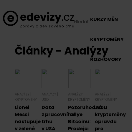
KURZY MĚN
KRYPTOMĚNY
Články - Analýzy
ROZHOVORY
ANALÝZY
|
ANALÝZY
|
ANALÝZY
|
ANALÝZY
|
KRYPTOMĚNY
USD
KRYPTOMĚNY
KRYPTOMĚNY
Lionel
Data
Pozoruhodná
Jsou
Messi
z pracovního
rallye
kryptoměny
nastupuje
trhu
Bitcoinu:
opravdu
v zelené
v USA
Prodejci
pro