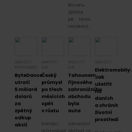
Bitcoinu.
Zjistěte,
jak tento
nečekaný…
ANALÝZY
|
ANALÝZY
|
ANALÝZY
|
ANALÝZY
|
KRYPTOMĚNY
EUR
EUR
Elektromobily:
ByteDance
Český
Tahounem
Jak
utratí
průmysl
říjnového
ušetřit
5 miliard
po třech
zahraničního
na
dolarů
měsících
obchodu
daních
za
opět
byla
a chránit
zpětný
v růstu
auta
životní
odkup
prostředí
Domácí
Zahraniční
akcií
průmyslová
obchod za