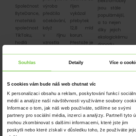
Elektromobily
Společnost
výroba
říjen
jsou stále
ByteDance,
předčila
vykázal
populárnější,
mateřská
očekávání,
přebytek
a to nejen
společnost
když
12,8 mld
díky jejich
TikToku,
v říjnu
korun.
ekologickému
hodlá
vzrostla
Přestože je
dopadu,
vynaložit
o 1,9 %.
obchodní
ale také
5 miliard
V meziměsíčním
bilance
díky nové
Souhlas
Detaily
Více o cooki
dolarů na
vyjádření
kladná,
daňové
odkup
šla nahoru
důvod
výhodě,
akcií od
o 2,8 %.
k radosti
která se
S cookies vám bude náš web chutnat víc
akcionářů.
to příliš
týká jak…
Tento
není.
K personalizaci obsahu a reklam, poskytování funkcí sociáln
strategický krok…
médií a analýze naší návštěvnosti využíváme soubory cooki
Informace o tom, jak náš web používáte, sdílíme se svými
partnery pro sociální média, inzerci a analýzy. Partneři tyto 
mohou zkombinovat s dalšími informacemi, které jste jim
poskytli nebo které získali v důsledku toho, že používáte jeji