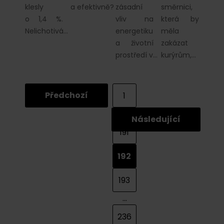
klesly
a efektivně?
zásadní
směrnici,
o 1,4 %.
vliv na
která by
Nelichotivá…
energetiku
měla
a životní
zakázat
prostředí v…
kurýrům,…
Předchozí
1
...
Následující
191
192
193
...
236