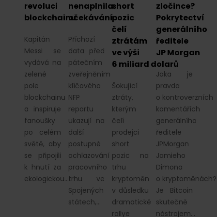
revoluci
nenaplnila
short
zločince?
blockchainu
očekávání
pozic
Pokrytectví
čelí
generálního
Kapitán
Příchozí
ztrátám
ředitele
Messi se
data před
ve výši
JP Morgan
vydává na
pátečním
6 miliard dolarů
zelené
zveřejněním
Jaka je
pole
klíčového
Šokující
pravda
blockchainu
NFP
ztráty,
o kontroverzních
a inspiruje
reportu
kterým
komentářích
fanoušky
ukazují na
čelí
generálního
po celém
další
prodejci
ředitele
světě, aby
postupné
short
JPMorgan
se připojili
ochlazování
pozic na
Jamieho
k hnutí za
pracovního
trhu
Dimona
ekologickou…
trhu ve
kryptoměn
o kryptoměnách?
Spojených
v důsledku
Je Bitcoin
státech,…
dramatické
skutečně
rallye
nástrojem…