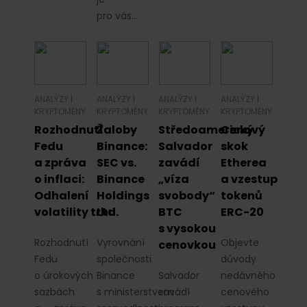
pro vás…
ANALÝZY
|
ANALÝZY
|
ANALÝZY
|
ANALÝZY
|
KRYPTOMĚNY
KRYPTOMĚNY
KRYPTOMĚNY
KRYPTOMĚNY
Rozhodnutí
Žaloby
Středoamerický
Cenový
Fedu
Binance:
Salvador
skok
a zpráva
SEC vs.
zavádí
Etherea
o inflaci:
Binance
„víza
a vzestup
Odhalení
Holdings
svobody“
tokenů
volatility trhu
Ltd.
BTC
ERC-20
s vysokou
Rozhodnutí
Vyrovnání
Objevte
cenovkou
Fedu
společnosti
důvody
o úrokových
Binance
Salvador
nedávného
sazbách
s ministerstvem
zavádí
cenového