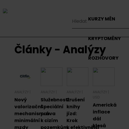
KURZY MĚN
KRYPTOMĚNY
Články - Analýzy
ROZHOVORY
ANALÝZY
|
ANALÝZY
|
ANALÝZY
|
ANALÝZY
|
USD
Nový
Služebnosti:
Zrušení
Americká
valorizační
Speciální
knihy
inflace
mechanismus
práva
jízd:
dál
minimální
k cizím
Krok
klesá
mzdy
pozemkům
k efektivnější