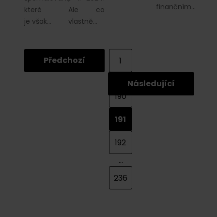
finančním…
které
Ale co
je však…
vlastně…
Předchozí
1
...
Následující
190
191
192
...
236