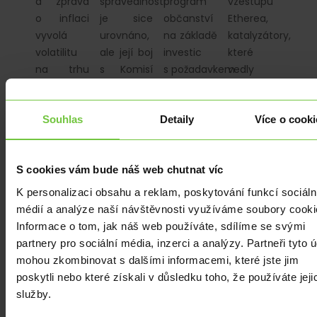
a zpráva
spravedlnosti
program
vzestupu
o inflaci
je sice
občanství
Etherea,
vyvolá
urovnáno,
na základě
katalyzátory,
volatilitu
ale její boj
investic
které
na trhu
s Komisí
s požadavkem
vedly
a ovlivní
pro cenné
na
k jeho
investiční
papíry
investici
prolomení.
Souhlas
Detaily
Více o cooki
prostředí
a burzy
1 milionu
nejen
(SEC) ještě…
dolarů do
v krátkodobém…
Bitcoinů
S cookies vám bude náš web chutnat víc
nebo
Tetheru.
K personalizaci obsahu a reklam, poskytování funkcí sociáln
I když je…
médií a analýze naší návštěvnosti využíváme soubory cooki
Informace o tom, jak náš web používáte, sdílíme se svými
partnery pro sociální média, inzerci a analýzy. Partneři tyto 
mohou zkombinovat s dalšími informacemi, které jste jim
poskytli nebo které získali v důsledku toho, že používáte jeji
ANALÝZY
|
ANALÝZY
|
ANALÝZY
|
ANALÝZY
|
služby.
KRYPTOMĚNY
Domácí
Jednotné
Nezaměstnanost –