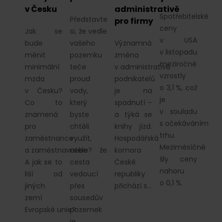
v Česku
administrativě
Spotřebitelské
Představte
pro firmy
ceny
Jak se
si, že vedle
v USA
bude
vašeho
Významná
v listopadu
měnit
pozemku
změna
meziročně
minimální
teče
v administrativě
vzrostly
mzda
proud
podnikatelů
o 3,1 %, což
v Česku?
vody,
je na
je
Co to
který
spadnutí –
v souladu
znamená
byste
a týká se
s očekáváním
pro
chtěli
knihy jízd.
trhu.
zaměstnance
využít,
Hospodářská
Meziměsíčně
a zaměstnavatele?
nebo že
komora
šly ceny
A jak se to
cesta
České
nahoru
liší od
vedoucí
republiky
o 0,1 %.
jiných
přes
přichází s…
zemí
sousedův
Evropské unie?
pozemek
je