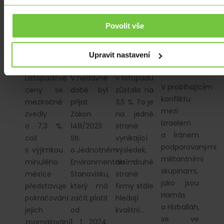
Odhalení
ceny
Environmentální
dobrý
role
jsou
Stanovisko:
sluha,
Povolit vše
kryptoměny
stále
Co to je
ale zlý
Tron ve
příliš
a co
pán
financování
vysoko
přináší?
Upravit nastavení
militantů
Nezaměstnanost
Listopadové
V nedávné
v listopadu
V probíhajícím
ceny se
době byl
zůstala na
konfliktu
meziročně
přijat
3,5 %. To je
mezi
zvedly
Zákon
na jedné
Izraelem
o 7,3 %,
148/2023
straně
a Íránem
což
Sb.
vynikající
podporovanými
s výjimkou
o Jednotném
výsledek,
militantními
minulého
Environmentálním
na druhé
skupinami,
měsíce
Stanovisku,
straně
jako jsou
představuje
který má
firmy stále
Hamás
pokračování
začít platit
hledají
a Hizballáh,
jejich
od
kvalitní…
se ve
zpomalování,
1. 1. 2024.